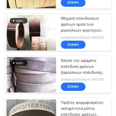
εσωτερικό για
ΈΛΕΓΧΟΣ
ΕΠΑΦΉ
ανεμόμυλο
Μηχανή επενδύσεων
ΜΑΣ
φρένων αμιάντων
ΕΛΆΤΕ
ρυμουλκών φορτηγών
ΣΕ
που χρησιμοποιεί το
Διαπραγματεύσιμος MOQ:500 κλ
αυτόματο βαρούλκο
ΕΠΑΦΉ
ΕΠΑΦΉ
βαρούλκων
ΜΕ
Άλεσε την υφαμένη
επένδυση φρένων
ΖΗΤΉΣΤΕ
βαρούλκων επένδυσης
φρένων αμιάντων
ΈΝΑ
Διαπραγματεύσιμος MOQ:800 κλ
ελεύθερη
ΕΠΑΦΉ
ΑΠΌΣΠΑΣΜΑ
Υψηλός φορμαρισμένος
SITEMAP
σκληρότητα ρόλος
επένδυσης φρένων,