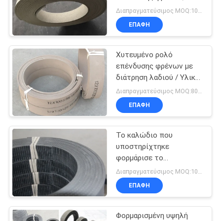
επένδυση φρένων
PRIVACY
Διαπραγματεύσιμος MOQ:1000 κλ
βαρούλκων συνθετικού
ΕΠΑΦΉ
POLICY
λάστιχου
Χυτευμένο ρολό
επένδυσης φρένων με
διάτρηση λαδιού / Υλικό
επένδυσης παπουτσιών
Διαπραγματεύσιμος MOQ:800 κλ
φρένων Molded
ΕΠΑΦΉ
Το καλώδιο που
υποστηρίχτηκε
φορμάρισε το
λαστιχένιο υλικό
Διαπραγματεύσιμος MOQ:1000 κλ
επένδυσης φρένων με
ΕΠΑΦΉ
την υψηλή αντοχή
πλέγματος χάλυβα
Φορμαρισμένη υψηλή