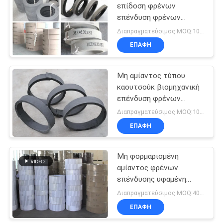
επίδοση φρένων
επένδυση φρένων
επένδυσης
Διαπραγματεύσιμος MOQ:1000 κλ
φορμαρισμένη ρόλοι
ΕΠΑΦΉ
στους ρόλους
Μη αμίαντος τύπου
καουτσούκ βιομηχανική
επένδυση φρένων
απαλλαγμένη από
Διαπραγματεύσιμος MOQ:1000 κλ
αμίαντο επένδυση
ΕΠΑΦΉ
φρένων
Μη φορμαρισμένη
αμίαντος φρένων
επένδυσης υφαμένη
ρόλος τριβής επένδυσης
Διαπραγματεύσιμος MOQ:400 ΚΛ
υλική επένδυση φρένων
ΕΠΑΦΉ
αμιάντων ελεύθερη