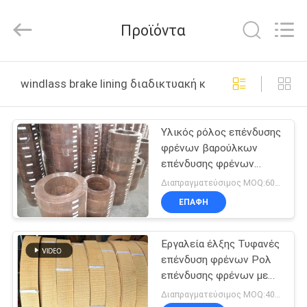
Zhengzhou
Kebona
Industry
Προϊόντα
Co.,
Ltd.
All
Rights
Reserved.
ΣΠΊΤΙ
windlass brake lining διαδικτυακή κατασκευή
ΠΡΟΪΌΝΤΑ
Υλικός ρόλος επένδυσης
φρένων βαρούλκων
ΠΕΡΊΠΟΥ
επένδυσης φρένων
ΕΜΕΊΣ
αγκύρων για το
Διαπραγματεύσιμος MOQ:600 κλ
βαρούλκο μηχανών
ΕΠΑΦΉ
έλξης
ΓΎΡΟΣ
Εργαλεία έλξης Τυφανές
ΕΡΓΟΣΤΑΣΊΩΝ
επένδυση φρένων Ρολ
επένδυσης φρένων με
ΠΟΙΟΤΙΚΌΣ
χαλκό σύρμα στο
Διαπραγματεύσιμος MOQ:400 KGS