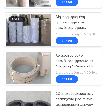
φορμαρισμένη ρόλοι
ΈΛΕΓΧΟΣ
ΕΠΑΦΉ
στους ρόλους
Μη φορμαρισμένη
ΜΑΣ
αμίαντος φρένων
ΕΛΆΤΕ
επένδυσης υφαμένη
ΣΕ
ρόλος τριβής επένδυσης
Διαπραγματεύσιμος MOQ:400 ΚΛ
υλική επένδυση φρένων
ΕΠΑΦΉ
ΕΠΑΦΉ
αμιάντων ελεύθερη
ΜΕ
Χυτευμένο ρολό
επένδυσης φρένων με
ΖΗΤΉΣΤΕ
διάτρηση λαδιού / Υλικό
επένδυσης παπουτσιών
ΈΝΑ
Διαπραγματεύσιμος MOQ:800 κλ
φρένων Molded
ΕΠΑΦΉ
ΑΠΌΣΠΑΣΜΑ
COem κατασκευαστών
SITEMAP
λαστιχένια βασισμένη
φορμαρισμένη φρένων