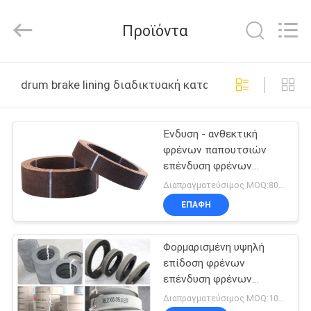
Zhengzhou
Kebona
Industry
Προϊόντα
Co.,
Ltd.
All
Rights
Reserved.
ΣΠΊΤΙ
drum brake lining διαδικτυακή κατασκευή
ΠΡΟΪΌΝΤΑ
Ένδυση - ανθεκτική
φρένων παπουτσιών
ΠΕΡΊΠΟΥ
επένδυση φρένων
ΕΜΕΊΣ
τυμπάνων επένδυσης
Διαπραγματεύσιμος MOQ:800 κλ
υλική
ΕΠΑΦΉ
ΓΎΡΟΣ
Φορμαρισμένη υψηλή
ΕΡΓΟΣΤΑΣΊΩΝ
επίδοση φρένων
επένδυση φρένων
ΠΟΙΟΤΙΚΌΣ
επένδυσης
Διαπραγματεύσιμος MOQ:1000 κλ