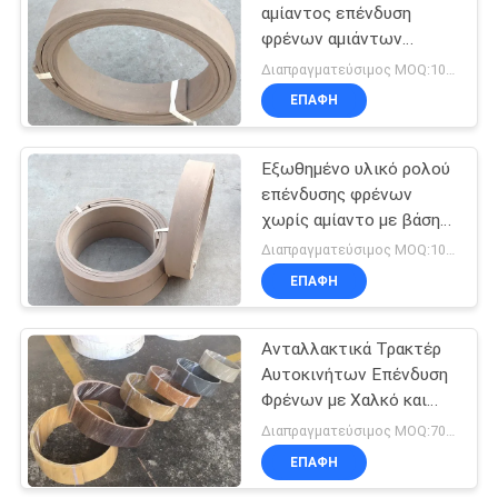
αμίαντος επένδυση
φρένων αμιάντων
ελεύθερη για το ελαφρύ
Διαπραγματεύσιμος MOQ:100 ρόλοι
φορτηγό
ΕΠΑΦΉ
Εξωθημένο υλικό ρολού
επένδυσης φρένων
χωρίς αμίαντο με βάση
το καουτσούκ,
Διαπραγματεύσιμος MOQ:100 ρόλοι
εξαιρετικής ποιότητας
ΕΠΑΦΉ
Ανταλλακτικά Τρακτέρ
Αυτοκινήτων Επένδυση
Φρένων με Χαλκό και
Ορείχαλκο για Ταμπούρα
Διαπραγματεύσιμος MOQ:700 κλ
Φρένων και Πέδιλα
ΕΠΑΦΉ
Φρένων