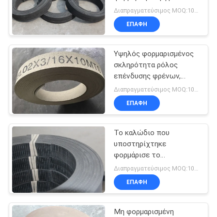
επένδυση φρένων
PRIVACY
Διαπραγματεύσιμος MOQ:1000 κλ
ρόλων φορμαρισμένη
ΕΠΑΦΉ
POLICY
επένδυση
Υψηλός φορμαρισμένος
σκληρότητα ρόλος
επένδυσης φρένων,
επένδυση φρένων
Διαπραγματεύσιμος MOQ:1000 κλ
βαρούλκων συνθετικού
ΕΠΑΦΉ
λάστιχου
Το καλώδιο που
υποστηρίχτηκε
φορμάρισε το
λαστιχένιο υλικό
Διαπραγματεύσιμος MOQ:1000 κλ
επένδυσης φρένων με
ΕΠΑΦΉ
την υψηλή αντοχή
πλέγματος χάλυβα
Μη φορμαρισμένη