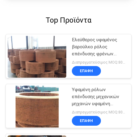
Top Προϊόντα
Ελεύθερος υφαμένος
βαρούλκο ρόλος
επένδυσης φρένων
αμιάντων
Διαπραγματεύσιμος MOQ:800 κλ
ΕΠΑΦΉ
Υφαμένη ρόλων
επένδυσης μηχανικών
μηχανών υφαμένη
βαρούλκο φρένων ζώνη
Διαπραγματεύσιμος MOQ:800 κλ
φρένων επένδυσης
ΕΠΑΦΉ
υλική