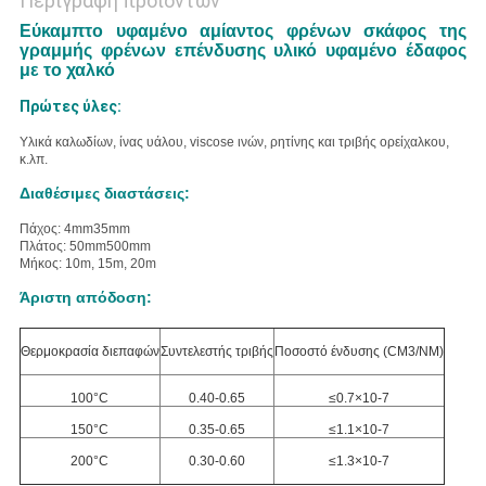
Περιγραφή προϊόντων
Εύκαμπτο υφαμένο αμίαντος φρένων σκάφος της
γραμμής φρένων επένδυσης υλικό υφαμένο έδαφος
με το χαλκό
Πρώτες ύλες:
Υλικά
καλωδίων, ίνας υάλου, viscose ινών, ρητίνης και τριβής
ορείχαλκου
,
κ.λπ.
Διαθέσιμες διαστάσεις:
Πάχος: 4mm35mm
Πλάτος: 50mm500mm
Μήκος: 10m, 15m, 20m
Άριστη απόδοση:
Θερμοκρασία διεπαφών
Συντελεστής τριβής
Ποσοστό ένδυσης (CM3/NM)
100°C
0.40-0.65
≤0.7×10-7
150°C
0.35-0.65
≤1.1×10-7
200°C
0.30-0.60
≤1.3×10-7