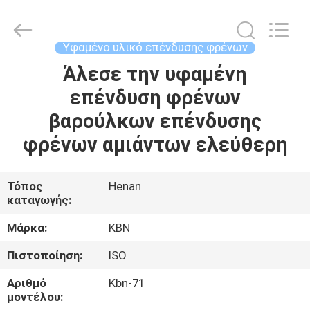
Zhengzhou
Kebona
Industry
Co.,
Ltd.
Υφαμένο υλικό επένδυσης φρένων
All
Rights
Reserved.
Άλεσε την υφαμένη
ΣΠΊΤΙ
επένδυση φρένων
ΠΡΟΪΌΝΤΑ
βαρούλκων επένδυσης
φρένων αμιάντων ελεύθερη
ΠΕΡΊΠΟΥ
ΕΜΕΊΣ
Τόπος
Henan
καταγωγής:
ΓΎΡΟΣ
Μάρκα:
KBN
ΕΡΓΟΣΤΑΣΊΩΝ
Πιστοποίηση:
ISO
Αριθμό
Kbn-71
ΠΟΙΟΤΙΚΌΣ
μοντέλου: