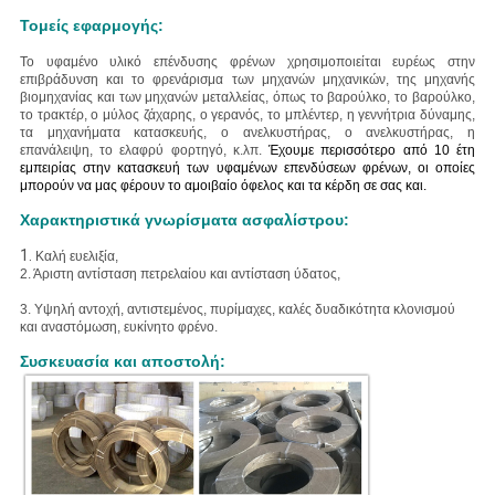
Τομείς εφαρμογής:
Το υφαμένο υλικό επένδυσης φρένων χρησιμοποιείται ευρέως στην
επιβράδυνση και το φρενάρισμα των μηχανών μηχανικών, της μηχανής
βιομηχανίας και των μηχανών μεταλλείας, όπως το βαρούλκο, το βαρούλκο,
το τρακτέρ, ο μύλος ζάχαρης, ο γερανός, το μπλέντερ, η γεννήτρια δύναμης,
τα μηχανήματα κατασκευής, ο ανελκυστήρας, ο ανελκυστήρας, η
επανάλειψη, το ελαφρύ φορτηγό, κ.λπ.
Έχουμε περισσότερο από 10 έτη
εμπειρίας στην κατασκευή των υφαμένων επενδύσεων φρένων, οι οποίες
μπορούν να μας φέρουν το αμοιβαίο όφελος και τα κέρδη σε σας και.
Χαρακτηριστικά γνωρίσματα ασφαλίστρου:
1.
Καλή ευελιξία,
2. Άριστη
αντίσταση πετρελαίου και αντίσταση ύδατος,
3. Υψηλή
αντοχή, αντιστεμένος, πυρίμαχες, καλές δυαδικότητα κλονισμού
και αναστόμωση, ευκίνητο φρένο.
Συσκευασία και αποστολή: