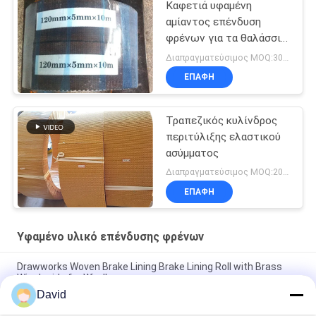
Καφετιά υφαμένη
αμίαντος επένδυση
φρένων για τα θαλάσσια
μηχανήματα κατασκευής
Διαπραγματεύσιμος MOQ:300 κλ
ΕΠΑΦΉ
Τραπεζικός κυλίνδρος
περιτύλιξης ελαστικού
ασύμματος
Διαπραγματεύσιμος MOQ:200 κιλά
ΕΠΑΦΉ
Υφαμένο υλικό επένδυσης φρένων
Drawworks Woven Brake Lining Brake Lining Roll with Brass
Wire Inside for Windlass
David
Υφαντό υλικό τριβής για μηχανισμό πρόσδεσης, υλικό τριβής