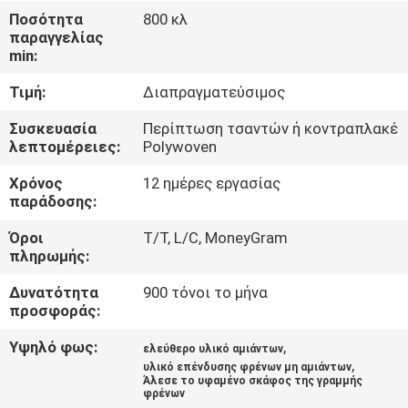
ΈΛΕΓΧΟΣ
Ποσότητα
800 κλ
παραγγελίας
min:
ΜΑΣ
Τιμή:
Διαπραγματεύσιμος
ΕΛΆΤΕ
ΣΕ
Συσκευασία
Περίπτωση τσαντών ή κοντραπλακέ
λεπτομέρειες:
Polywoven
ΕΠΑΦΉ
Χρόνος
12 ημέρες εργασίας
ΜΕ
παράδοσης:
Όροι
T/T, L/C, MoneyGram
ΖΗΤΉΣΤΕ
πληρωμής:
ΈΝΑ
Δυνατότητα
900 τόνοι το μήνα
ΑΠΌΣΠΑΣΜΑ
προσφοράς:
Υψηλό φως:
,
ελεύθερο υλικό αμιάντων
,
SITEMAP
υλικό επένδυσης φρένων μη αμιάντων
Άλεσε το υφαμένο σκάφος της γραμμής
φρένων