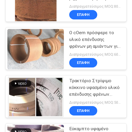
βαρούλκο φρένων ζώνη
PRIVACY
Διαπραγματεύσιμος MOQ:800 κλ
φρένων επένδυσης
ΕΠΑΦΉ
POLICY
υλική
Ο cOem πρόσφερε το
υλικό επένδυσης
φρένων μη αμιάντων για
τις πετρελαιοπηγές
Διαπραγματεύσιμος MOQ:600 κλ
μηχανημάτων
ΕΠΑΦΉ
κατασκευής
Τρακτόριο Στρίψιμο
κόκκινο υφασμένο υλικό
επένδυσης φρένων
Συσκευή επένδυσης
Διαπραγματεύσιμος MOQ:500 κλ
φρένων Φρένο
ΕΠΑΦΉ
Εύκαμπτο υφαμένο