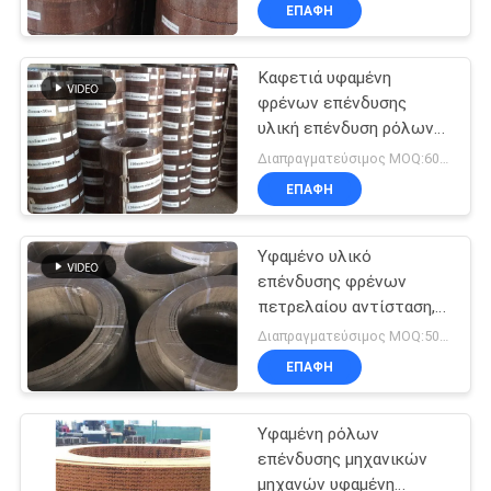
ελαφρών φορτηγών
ΈΛΕΓΧΟΣ
ΕΠΑΦΉ
Καφετιά υφαμένη
ΜΑΣ
φρένων επένδυσης
ΕΛΆΤΕ
υλική επένδυση ρόλων
ΣΕ
φρένων βαρούλκων
Διαπραγματεύσιμος MOQ:600 κλ
υφαμένη γερανός
ΕΠΑΦΉ
ΕΠΑΦΉ
ΜΕ
Υφαμένο υλικό
επένδυσης φρένων
ΖΗΤΉΣΤΕ
πετρελαίου αντίσταση,
υλικό επένδυσης
ΈΝΑ
Διαπραγματεύσιμος MOQ:500 κλ
παπουτσιών φρένων
ΕΠΑΦΉ
ΑΠΌΣΠΑΣΜΑ
Υφαμένη ρόλων
SITEMAP
επένδυσης μηχανικών
μηχανών υφαμένη