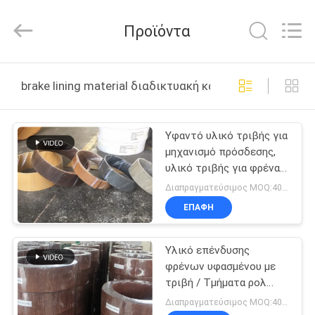
Zhengzhou
Kebona
Industry
Προϊόντα
Co.,
Ltd.
All
Rights
Reserved.
ΣΠΊΤΙ
brake lining material διαδικτυακή κατασκευή
ΠΡΟΪΌΝΤΑ
Υφαντό υλικό τριβής για
μηχανισμό πρόσδεσης,
ΠΕΡΊΠΟΥ
υλικό τριβής για φρένα
ΕΜΕΊΣ
αυτοκινήτων με
Διαπραγματεύσιμος MOQ:400 ΚΛ
ορείχαλκο
ΕΠΑΦΉ
ΓΎΡΟΣ
Υλικό επένδυσης
ΕΡΓΟΣΤΑΣΊΩΝ
φρένων υφασμένου με
τριβή / Τμήματα ρολ
ΠΟΙΟΤΙΚΌΣ
επένδυσης φρένων
Διαπραγματεύσιμος MOQ:400 ΚΛ