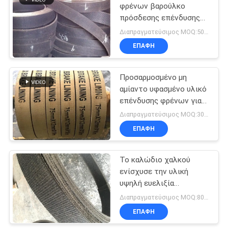
φρένων βαρούλκο
πρόσδεσης επένδυσης
υλικό μαύρο για το
Διαπραγματεύσιμος MOQ:500 κλ
βαρούλκο αγκύρων
ΕΠΑΦΉ
Προσαρμοσμένο μη
αμίαντο υφασμένο υλικό
επένδυσης φρένων για
αγκυροβολητήρα
Διαπραγματεύσιμος MOQ:300 κλ
ανεμοθώρακα
ΕΠΑΦΉ
Το καλώδιο χαλκού
ενίσχυσε την υλική
υψηλή ευελιξία
επένδυσης φρένων μη
Διαπραγματεύσιμος MOQ:800 κλ
αμιάντων
ΕΠΑΦΉ