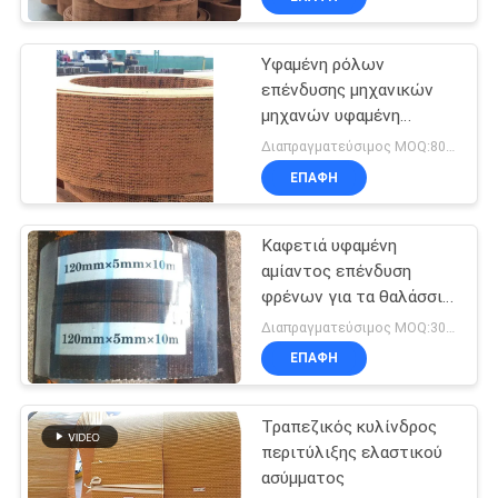
Υφαμένη ρόλων
επένδυσης μηχανικών
μηχανών υφαμένη
βαρούλκο φρένων ζώνη
Διαπραγματεύσιμος MOQ:800 κλ
φρένων επένδυσης
ΕΠΑΦΉ
υλική
Καφετιά υφαμένη
αμίαντος επένδυση
φρένων για τα θαλάσσια
μηχανήματα κατασκευής
Διαπραγματεύσιμος MOQ:300 κλ
ΕΠΑΦΉ
Τραπεζικός κυλίνδρος
περιτύλιξης ελαστικού
ασύμματος