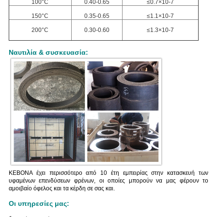
100°C
0.40-0.65
≤0.7×10-7
150°C
0.35-0.65
≤1.1×10-7
200°C
0.30-0.60
≤1.3×10-7
Ναυτιλία & συσκευασία:
KEBONA έχει περισσότερο από 10 έτη εμπειρίας στην κατασκευή των
υφαμένων επενδύσεων φρένων, οι οποίες μπορούν να μας φέρουν το
αμοιβαίο όφελος και τα κέρδη σε σας και.
Οι υπηρεσίες μας: