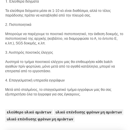
1.
Ελεύθερα δείγματα
Τα ελεύθερα δείγματα μέσα σε 1-10 κλ είναι διαθέσιμα, αλλά το τέλος
παράδοσης πρέπει να καταβληθεί από την πλευρά σας.
2. Πιστοποιητικά
Μπορούμε να παρέχουμε το ποιοτικό πιστοποιητικό, την έκθεση δοκιμής, το
πιστοποιητικό της αρχικής (κοβάλτιο, να διαμορφώσει το Α, το έντυπο Ε,
κ.λπ.), SGS δοκιμής, κ.λπ.
3. Αυστηρός ποιοτικός έλεγχος
Αυστηρά το τμήμα ποιοτικού ελέγχου μας θα επιθεωρήσει κάθε batch
αγαθών πρίν φορτώνει, μόνο μετά από τα αγαθά κατάλληλα, μπορεί να
επιτραπεί από το εργοστάσιο.
4. Επαγγελματική υπηρεσία εγγράφων
Μετά από σταλμένος, το επαγγελματικό τμήμα εγγράφων μας θα σας
εξυπηρετήσει όλα τα έγγραφα για σας έγκαιρους.
ελεύθερο υλικό αμιάντων
υλικό επένδυσης φρένων μη αμιάντων
υλικό επένδυσης φρένων μη αμιάντων