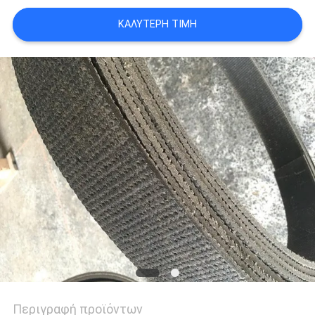
PRIVACY
ΚΑΛΎΤΕΡΗ ΤΙΜΉ
POLICY
Περιγραφή προϊόντων