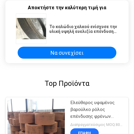
Αποκτήστε την καλύτερη τιμή για
Το καλώδιο χαλκού ενίσχυσε την
υλική υψηλή ευελιξία επένδυσης
φρένων μη αμιάντων
Να συνεχίσει
Top Προϊόντα
Ελεύθερος υφαμένος
βαρούλκο ρόλος
επένδυσης φρένων
αμιάντων
Διαπραγματεύσιμος MOQ:800 κλ
ΕΠΑΦΉ