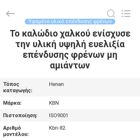
Zhengzhou
Kebona
Industry
Co.,
Ltd.
Υφαμένο υλικό επένδυσης φρένων
All
Rights
Reserved.
Το καλώδιο χαλκού ενίσχυσε
ΣΠΊΤΙ
την υλική υψηλή ευελιξία
ΠΡΟΪΌΝΤΑ
επένδυσης φρένων μη
αμιάντων
ΠΕΡΊΠΟΥ
ΕΜΕΊΣ
Τόπος
Henan
καταγωγής:
ΓΎΡΟΣ
Μάρκα:
KBN
ΕΡΓΟΣΤΑΣΊΩΝ
Πιστοποίηση:
ISO9001
Αριθμό
Kbn-82
ΠΟΙΟΤΙΚΌΣ
μοντέλου: