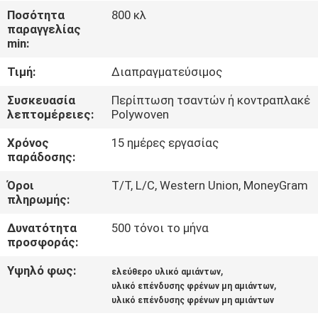
ΈΛΕΓΧΟΣ
Ποσότητα
800 κλ
παραγγελίας
min:
ΜΑΣ
Τιμή:
Διαπραγματεύσιμος
ΕΛΆΤΕ
ΣΕ
Συσκευασία
Περίπτωση τσαντών ή κοντραπλακέ
λεπτομέρειες:
Polywoven
ΕΠΑΦΉ
Χρόνος
15 ημέρες εργασίας
ΜΕ
παράδοσης:
Όροι
T/T, L/C, Western Union, MoneyGram
ΖΗΤΉΣΤΕ
πληρωμής:
ΈΝΑ
Δυνατότητα
500 τόνοι το μήνα
ΑΠΌΣΠΑΣΜΑ
προσφοράς:
Υψηλό φως:
,
ελεύθερο υλικό αμιάντων
,
SITEMAP
υλικό επένδυσης φρένων μη αμιάντων
υλικό επένδυσης φρένων μη αμιάντων