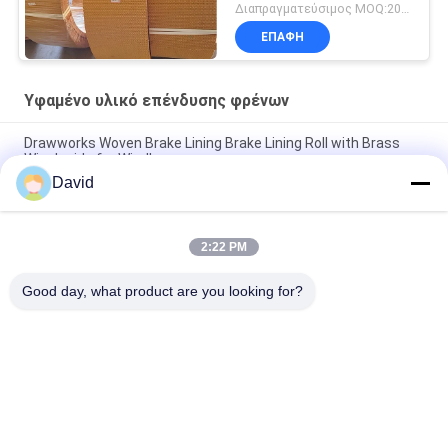
Διαπραγματεύσιμος MOQ:200 κιλά
ΕΠΑΦΉ
Υφαμένο υλικό επένδυσης φρένων
Drawworks Woven Brake Lining Brake Lining Roll with Brass
Wire Inside for Windlass
David
Υφαντό υλικό τριβής για μηχανισμό πρόσδεσης, υλικό τριβής
για φρένα αυτοκινήτων με ορείχαλκο
2:22 PM
Προσαρμοσμένο μη αμίαντο υφασμένο υλικό επένδυσης
φρένων για αγκυροβολητήρα ανεμοθώρακα
Good day, what product are you looking for?
Λαϊκή κατηγορία
Όλα
Ρόλος Επένδυσης 
Επένδυση Ρόλων 
Φρένων
Φρένων
Υφαμένος Ρόλος 
Υλικό Φραγμών 