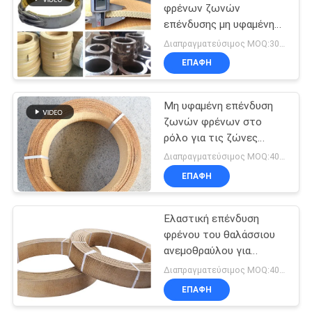
φρένων ζωνών
επένδυσης μη υφαμένη
αμίαντος φρένων
Διαπραγματεύσιμος MOQ:300 κλ
επένδυση ζωνών
ΕΠΑΦΉ
φρένων επένδυσης
υφαμένη
Μη υφαμένη επένδυση
ζωνών φρένων στο
ρόλο για τις ζώνες
φρένων γερανών
Διαπραγματεύσιμος MOQ:400 ΚΛ
βαρκών σκαφών
ΕΠΑΦΉ
Ελαστική επένδυση
φρένου του θαλάσσιου
ανεμοθραύλου για
μηχανή τρυπάνισης
Διαπραγματεύσιμος MOQ:400 ΚΛ
πηγών
ΕΠΑΦΉ