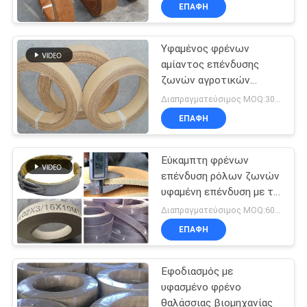
ΈΛΕΓΧΟΣ
ΕΠΑΦΉ
Υφαμένος φρένων
ΜΑΣ
αμίαντος επένδυσης
ΕΛΆΤΕ
ζωνών αγροτικών
ΣΕ
τρακτέρ ελεύθερος για
Διαπραγματεύσιμος MOQ:300 κλ
το τρακτέρ ΦΊΑΤ 480
ΕΠΑΦΉ
ΕΠΑΦΉ
ΜΕ
Εύκαμπτη φρένων
επένδυση ρόλων ζωνών
ΖΗΤΉΣΤΕ
υφαμένη επένδυση με το
καλώδιο ορείχαλκου
ΈΝΑ
Διαπραγματεύσιμος MOQ:600 κλ
που ενισχύεται
ΕΠΑΦΉ
ΑΠΌΣΠΑΣΜΑ
Εφοδιασμός με
SITEMAP
υφασμένο φρένο
θαλάσσιας βιομηχανίας