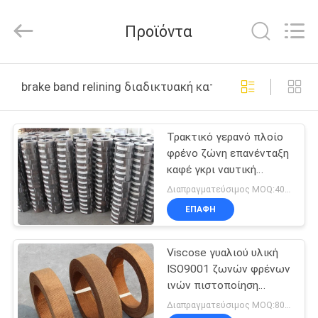
Zhengzhou
Kebona
Industry
Προϊόντα
Co.,
Ltd.
All
Rights
Reserved.
ΣΠΊΤΙ
brake band relining διαδικτυακή κατασκευή
ΠΡΟΪΌΝΤΑ
Τρακτικό γερανό πλοίο
φρένο ζώνη επανένταξη
ΠΕΡΊΠΟΥ
καφέ γκρι ναυτική
ΕΜΕΊΣ
εφαρμογή υφασμένο
Διαπραγματεύσιμος MOQ:400 ΚΛ
φρένο
ΕΠΑΦΉ
ΓΎΡΟΣ
Viscose γυαλιού υλική
ΕΡΓΟΣΤΑΣΊΩΝ
ISO9001 ζωνών φρένων
ινών πιστοποίηση
ΠΟΙΟΤΙΚΌΣ
Relining
Διαπραγματεύσιμος MOQ:800 κλ