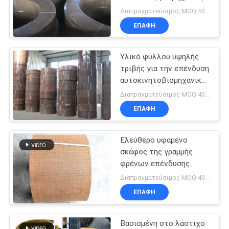
PRIVACY
Διαπραγματεύσιμος MOQ:500 κλ
ΕΠΑΦΉ
POLICY
Υλικό φύλλου υψηλής
τριβής για την επένδυση
αυτοκινητοβιομηχανικών
ελαστικών για τρακτέρ
Διαπραγματεύσιμος MOQ:400 ΚΛ
και γερανό
ΕΠΑΦΉ
Ελεύθερο υφαμένο
σκάφος της γραμμής
φρένων επένδυσης
ζωνών φρένων
Διαπραγματεύσιμος MOQ:400 ΚΛ
αμιάντων για τη βάρκα
ΕΠΑΦΉ
γερανών σκαφών ζωνών
φρένων
Βασισμένη στο λάστιχο