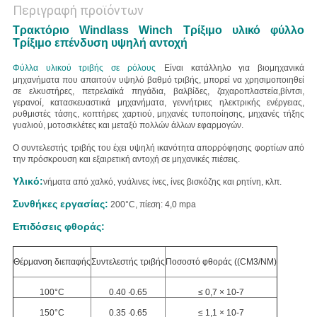
Περιγραφή προϊόντων
Τρακτόριο Windlass Winch Τρίξιμο υλικό φύλλο
Τρίξιμο επένδυση υψηλή αντοχή
Φύλλα υλικού τριβής σε ρόλους
Είναι κατάλληλο για βιομηχανικά
μηχανήματα που απαιτούν υψηλό βαθμό τριβής, μπορεί να χρησιμοποιηθεί
σε ελκυστήρες, πετρελαϊκά πηγάδια, βαλβίδες, ζαχαροπλαστεία,βίντσι,
γερανοί, κατασκευαστικά μηχανήματα, γεννήτριες ηλεκτρικής ενέργειας,
ρυθμιστές τάσης, κοπτήρες χαρτιού, μηχανές τυποποίησης, μηχανές τήξης
γυαλιού, μοτοσικλέτες και μεταξύ πολλών άλλων εφαρμογών.
Ο συντελεστής τριβής του έχει υψηλή ικανότητα απορρόφησης φορτίων από
την πρόσκρουση και εξαιρετική αντοχή σε μηχανικές πιέσεις.
Υλικό:
νήματα από χαλκό, γυάλινες ίνες, ίνες βισκόζης και ρητίνη, κλπ.
Συνθήκες εργασίας:
200°C, πίεση: 4,0 mpa
Επιδόσεις φθοράς:
Θέρμανση διεπαφής
Συντελεστής τριβής
Ποσοστό φθοράς ((CM3/NM)
100°C
0.40 ∙0.65
≤ 0,7 × 10-7
150°C
0.35 ∙0.65
≤ 1,1 × 10-7