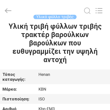
Zhengzhou
Kebona
Industry
Co.,
Ltd.
Υλικό φύλλο τριβής
All
Rights
Reserved.
Υλική τριβή φύλλων τριβής
ΣΠΊΤΙ
τρακτέρ βαρούλκων
ΠΡΟΪΌΝΤΑ
βαρούλκων που
ευθυγραμμίζει την υψηλή
ΠΕΡΊΠΟΥ
αντοχή
ΕΜΕΊΣ
Τόπος
Henan
καταγωγής:
ΓΎΡΟΣ
ΕΡΓΟΣΤΑΣΊΩΝ
Μάρκα:
KBN
Πιστοποίηση:
ISO
ΠΟΙΟΤΙΚΌΣ
Αριθμό
Kbn-FM3