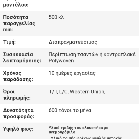
ΈΛΕΓΧΟΣ
μοντέλου:
Ποσότητα
500 κλ
ΜΑΣ
παραγγελίας
min:
ΕΛΆΤΕ
Τιμή:
Διαπραγματεύσιμος
ΣΕ
ΕΠΑΦΉ
Συσκευασία
Περίπτωση τσαντών ή κοντραπλακέ
λεπτομέρειες:
Polywoven
ΜΕ
Χρόνος
10 ημέρες εργασίας
παράδοσης:
ΖΗΤΉΣΤΕ
Όροι
T/T, L/C, Western Union,
ΈΝΑ
πληρωμής:
ΑΠΌΣΠΑΣΜΑ
Δυνατότητα
600 τόνοι το μήνα
προσφοράς:
SITEMAP
Υψηλό φως:
Υλικό τριβής του ελκυστήρα με
ανεμοθρόβιλο
,
Υλικό τριβής φρένων υψηλής αντοχής