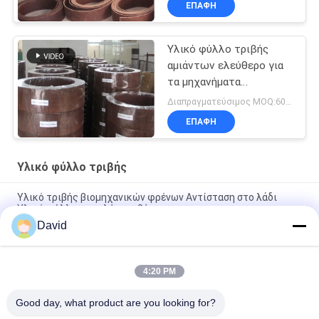
ΕΠΑΦΉ
Υλικό φύλλο τριβής
αμιάντων ελεύθερο για
τα μηχανήματα
κατασκευής
Διαπραγματεύσιμος MOQ:600 κλ
ΕΠΑΦΉ
Υλικό φύλλο τριβής
Υλικό τριβής βιομηχανικών φρένων Αντίσταση στο λάδι
Υλικό φύλλου υψηλής τριβής
David
Υφαμένη ρητίνη Viscose φύλλων τριβής υλική ίνα με τα
καλώδια ορείχαλκου
4:20 PM
Προσαρμοσμένες μορφής βιομηχανικές επενδύσεις φρένων
κάμπτοντας δύναμης τριβής υλικές υψηλές
Good day, what product are you looking for?