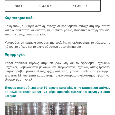
200°C
0.30 ∙0.60
≤1,3×10-7
Χαρακτηριστικά:
Καλή ευελιξία, υψηλή αντοχή, αντοχή σε κρούσματα, αντοχή στη θερμότητα,
καλή δυαδικότητα και αναστομία, ευέλικτο φρένο, εξαιρετική αντοχή στο λάδι
και στην αντοχή στο νερό κλπ.
Μπορούμε να κατασκευάσουμε την ευελιξία, τη σκληρότητα, το πλάτος, το
πάχος, το μήκος και το υλικό σύμφωνα με το αίτημά σας.
Εφαρμογές:
Χρησιμοποιείται ευρέως στην επιβράδυνση και το φρένισμα μηχανικών
μηχανών, βιομηχανικών μηχανών και εξορυκτικών μηχανών, όπως τρακτέρ,
ανεμοθόρυβο, μοτοσυκλέτες, ζαχαροπλάστη, γερανό, μπλέντερ, γεννήτρια
ενέργειας,Μηχανήματα κατασκευής, ανελκυστήρας, ανελκυστήρα, φορτηγό,
ελαφρύ φορτηγό, κλπ.
Έχουμε περισσότερα από 10 χρόνια εμπειρίας στην κατασκευή φρένων
σε ρολό, το οποίο μπορεί να φέρει αμοιβαίο όφελος και κέρδη για εσάς
και εμάς.