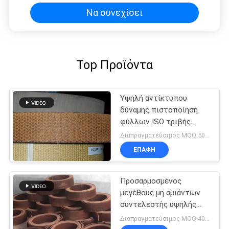
Να συνεχίσει
Top Προϊόντα
Υψηλή αντίκτυπου
δύναμης πιστοποίηση
φύλλων ISO τριβής
υλική
Διαπραγματεύσιμος MOQ:500 κλ
ΕΠΑΦΉ
Προσαρμοσμένος
μεγέθους μη αμιάντων
συντελεστής υψηλής
τριβής τριβής υλικός
Διαπραγματεύσιμος MOQ:400 ΚΛ