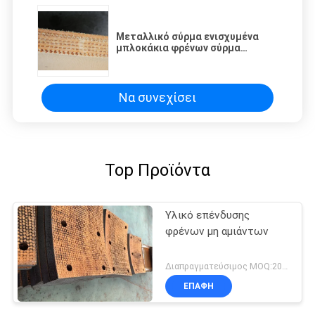
Μεταλλικό σύρμα ενισχυμένα
μπλοκάκια φρένων σύρμα
υφασμένο υλικό μπλοκάκια
φρένων για πηγάδι πετρελαίου
Να συνεχίσει
Top Προϊόντα
Υλικό επένδυσης
φρένων μη αμιάντων
Διαπραγματεύσιμος MOQ:200 PC
ΕΠΑΦΉ