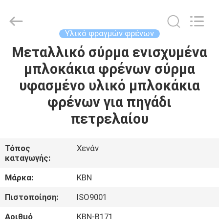
Zhengzhou
Kebona
Industry
Co.,
Ltd.
Υλικό φραγμών φρένων
All
Rights
Reserved.
Μεταλλικό σύρμα ενισχυμένα
ΣΠΊΤΙ
μπλοκάκια φρένων σύρμα
ΠΡΟΪΌΝΤΑ
υφασμένο υλικό μπλοκάκια
φρένων για πηγάδι
ΠΕΡΊΠΟΥ
πετρελαίου
ΕΜΕΊΣ
Τόπος
Χενάν
καταγωγής:
ΓΎΡΟΣ
ΕΡΓΟΣΤΑΣΊΩΝ
Μάρκα:
KBN
Πιστοποίηση:
ISO9001
ΠΟΙΟΤΙΚΌΣ
Αριθμό
ΚΒΝ-Β171