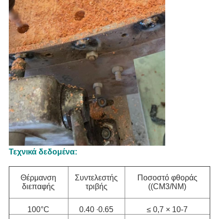
Τεχνικά δεδομένα:
Θέρμανση
Συντελεστής
Ποσοστό φθοράς
διεπαφής
τριβής
((CM3/NM)
100°C
0.40 ∙0.65
≤ 0,7 × 10-7