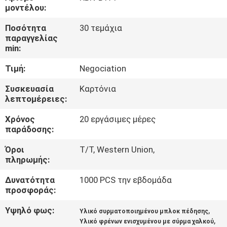
ΈΛΕΓΧΟΣ
μοντέλου:
Ποσότητα
30 τεμάχια
ΜΑΣ
παραγγελίας
min:
ΕΛΆΤΕ
Τιμή:
Negociation
ΣΕ
ΕΠΑΦΉ
Συσκευασία
Καρτόνια
λεπτομέρειες:
ΜΕ
Χρόνος
20 εργάσιμες μέρες
παράδοσης:
ΖΗΤΉΣΤΕ
Όροι
T/T, Western Union,
ΈΝΑ
πληρωμής:
ΑΠΌΣΠΑΣΜΑ
Δυνατότητα
1000 PCS την εβδομάδα
προσφοράς:
SITEMAP
Υψηλό φως:
,
Υλικό συρματοποιημένου μπλοκ πέδησης
,
Υλικό φρένων ενισχυμένου με σύρμα χαλκού