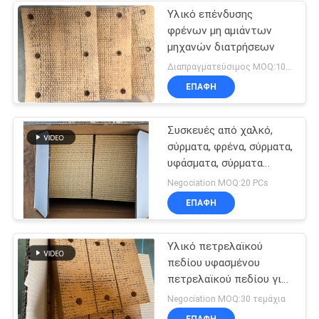
Υλικό επένδυσης
φρένων μη αμιάντων
μηχανών διατρήσεων
Διαπραγματεύσιμος MOQ:100 PC
ΕΠΑΦΉ
Συσκευές από χαλκό,
σύρματα, φρένα, σύρματα,
υφάσματα, σύρματα
φρένων, υλικά, σύρματα
Negociation MOQ:20 PCs
από χαλκό
ΕΠΑΦΉ
Υλικό πετρελαϊκού
πεδίου υφασμένου
πετρελαϊκού πεδίου για
τη γεωτρική μηχανή
Negociation MOQ:30 τεμάχια
ΕΠΑΦΉ