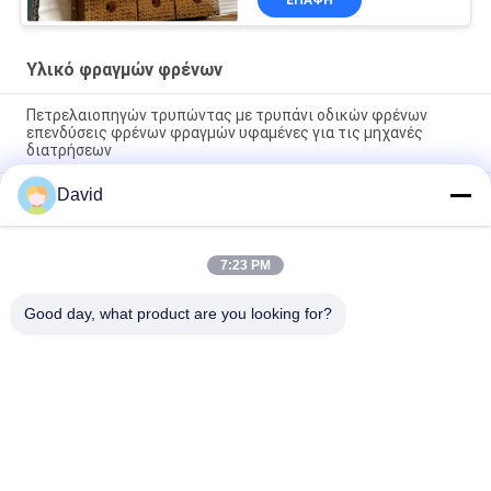
Υλικό φραγμών φρένων
Πετρελαιοπηγών τρυπώντας με τρυπάνι οδικών φρένων
επενδύσεις φρένων φραγμών υφαμένες για τις μηχανές
διατρήσεων
David
Ελεύθερη από αμίαντο υφασμένη επένδυση φρένων υφασμένο
μπλοκ φρένων υφασμένο πακέτο φρένων για γεωτρήσεις
πετρελαϊκών πηγών
7:23 PM
Μηχανή γεώτρησης Τυφανή επένδυση φρένων Ρεζίνες φρένα
για ορυχείο γεώτρησης πετρελαίου
Good day, what product are you looking for?
Λαϊκή κατηγορία
Όλα
Ρόλος Επένδυσης 
Επένδυση Ρόλων 
Φρένων
Φρένων
Υφαμένος Ρόλος 
Υλικό Φραγμών 