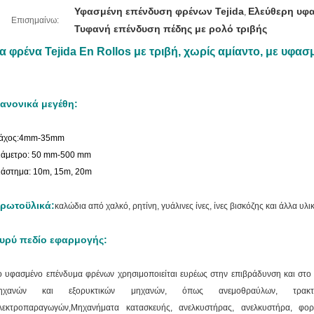
Υφασμένη επένδυση φρένων Tejida
Ελεύθερη υφ
,
Επισημαίνω:
Τυφανή επένδυση πέδης με ρολό τριβής
α φρένα Tejida En Rollos με τριβή, χωρίς αμίαντο, με υφασ
ανονικά μεγέθη:
άχος:4mm-35mm
ιάμετρο: 50 mm-500 mm
ιάστημα: 10m, 15m, 20m
ρωτοϋλικά:
καλώδια από χαλκό, ρητίνη, γυάλινες ίνες, ίνες βισκόζης και άλλα υλικ
υρύ πεδίο εφαρμογής:
ο υφασμένο επένδυμα φρένων χρησιμοποιείται ευρέως στην επιβράδυνση και στο
ηχανών και εξορυκτικών μηχανών, όπως ανεμοθραύλων, τρακτέ
λεκτροπαραγωγών,Μηχανήματα κατασκευής, ανελκυστήρας, ανελκυστήρα, φορ