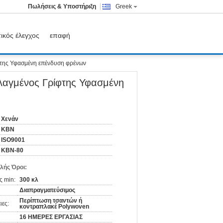
Πωλήσεις & Υποστήριξη
Greek
ικός έλεγχος
επαφή
ίφτης Υφασμένη επένδυση φρένων
λλαγμένος Γρίφτης Υφασμένη
Χενάν
KBN
ISO9001
ΚΒΝ-80
λής Όροι:
ς min:
300 κλ
Διαπραγματεύσιμος
Περίπτωση τσαντών ή
ιες:
κοντραπλακέ Polywoven
16 ΗΜΕΡΕΣ ΕΡΓΑΣΙΑΣ