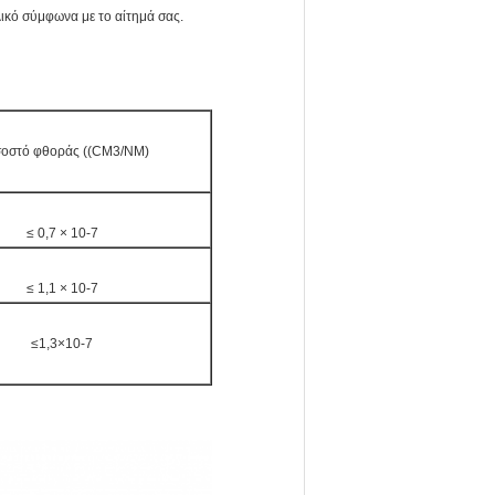
λικό σύμφωνα με το αίτημά σας.
οστό φθοράς ((CM3/NM)
≤ 0,7 × 10-7
≤ 1,1 × 10-7
≤1,3×10-7