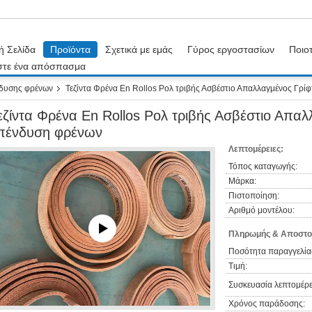
ή Σελίδα
Προϊόντα
Σχετικά με εμάς
Γύρος εργοστασίων
Ποιοτ
στε ένα απόσπασμα
νδυσης φρένων
Τεζίντα Φρένα En Rollos Ρολ τριβής Ασβέστιο Απαλλαγμένος Γρ
εζίντα Φρένα En Rollos Ρολ τριβής Ασβέστιο Απα
πένδυση φρένων
Λεπτομέρειες:
Τόπος καταγωγής:
Μάρκα:
Πιστοποίηση:
Αριθμό μοντέλου:
Πληρωμής & Αποστο
Ποσότητα παραγγελία
Τιμή:
Συσκευασία λεπτομέρε
Χρόνος παράδοσης: