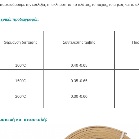
ατασκευάσουμε την ευελιξία, τη σκληρότητα, το πλάτος, το πάχος, το μήκος και το υ
εχνικές προδιαγραφές:
Θέρμανση διεπαφής
Συντελεστής τριβής
Ποσ
100°C
0.40 ∙0.65
150°C
0.35 ∙0.65
200°C
0.30 ∙0.60
υσκευή και αποστολή: