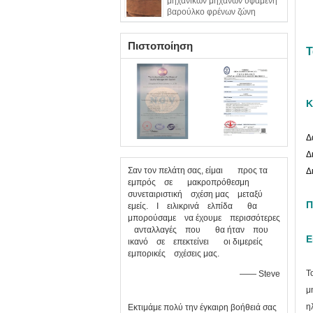
μηχανικών μηχανών υφαμένη
βαρούλκο φρένων ζώνη
φρένων επένδυσης υλική
Πιστοποίηση
Τ
Κ
Δ
Δ
Σαν τον πελάτη σας, είμαι προς τα
Δ
εμπρός σε μακροπρόθεσμη
συνεταιριστική σχέση μας μεταξύ
Π
εμείς. Ι ειλικρινά ελπίδα θα
μπορούσαμε να έχουμε περισσότερες
ανταλλαγές που θα ήταν που
Ε
ικανό σε επεκτείνει οι διμερείς
εμπορικές σχέσεις μας.
Τ
—— Steve
μ
η
Εκτιμάμε πολύ την έγκαιρη βοήθειά σας