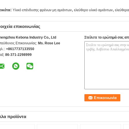
,
,
τικέτα:
Υλικό επένδυσης φρένων μη αμιάντων
ελεύθερο υλικό αμιάντων
ελεύθερα
οιχεία επικοινωνίας
hengzhou Kebona Industry Co., Ltd
Στείλετε το ερώτημά σας απ
πεύθυνος Επικοινωνίας:
Ms. Rose Lee
ηλ.::
+8617737133550
αξ:
86-371-2298999
λλα προϊόντα