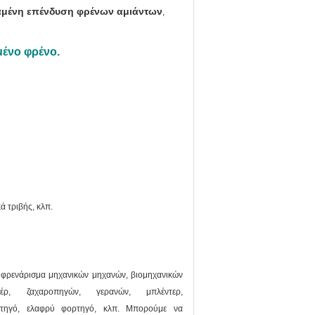
αμένη επένδυση φρένων αμιάντων
,
μένο φρένο.
ά τριβής, κλπ.
 φρενάρισμα μηχανικών μηχανών, βιομηχανικών
ρ, ζαχαροπηγών, γερανών, μπλέντερ,
τηγό, ελαφρύ φορτηγό, κλπ.
Μπορούμε να