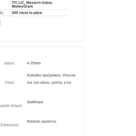
T/T, L/C, Western Union,
MoneyGram
άς:
500 τόνοι το μήνα
Δάχος:
4-35mm
Καλώδιο ορείχαλκου, Viscose
Υλικό:
ίνα, ίνα υάλου, ρητίνη, κ.λπ.
Διαθέσιμο
ωρεάν δείγμα:
Κανένας-αμίαντος
Ειδικότητα: