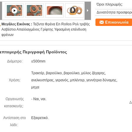
Όροι πληρωμής:
Δυνατότητα προσφορ
Επικοινωνία
Μεγάλες Εικόνας :
Τεζίντα Φρένα En Rollos Ρολ τριβής
Ασβέστιο Απαλλαγμένος Γρίφτης Υφασμένη επένδυση
φρένων
επτομερής Περιγραφή Προϊόντος
Διάμετρο:
≤500mm
Τρακτέρ, βαρούλκο, βαρούλκο, μύλος ζάχαρης,
Χρήση:
ανελκυστήρας, γερανός, μπλέντερ, γεννήτρια δύναμης,
μηχα
Οργανωτής
- Ναι, ναι.
Δ
κατασκευής:
Αντίσταση στο
Εξαιρετικό.
λάδι: