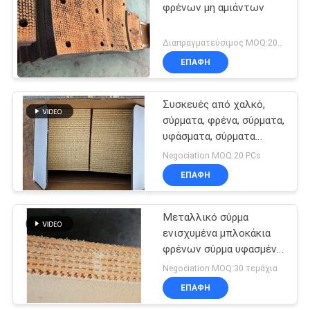
φρένων μη αμιάντων
Διαπραγματεύσιμος MOQ:200 PC
ΕΠΑΦΉ
Συσκευές από χαλκό,
σύρματα, φρένα, σύρματα,
υφάσματα, σύρματα
φρένων, υλικά, σύρματα
Negociation MOQ:20 PCs
από χαλκό
ΕΠΑΦΉ
Μεταλλικό σύρμα
ενισχυμένα μπλοκάκια
φρένων σύρμα υφασμένο
υλικό μπλοκάκια φρένων
Negociation MOQ:30 τεμάχια
για πηγάδι πετρελαίου
ΕΠΑΦΉ