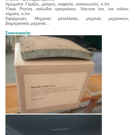
Χρώματα: Γκρίζος, μαύρος, καφετής, κοκκινωπός, κ.λπ.
Υλικά:
Ρητίνη,
καλώδιο ορείχαλκου, Viscose ίνα, ίνα υάλου,
νήματα, κ.λπ.
Εφαρμογές: Μηχανές μεταλλείας, μηχανές μηχανικών,
βιομηχανικές μηχανές…
Συσκευασία: