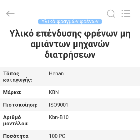
Zhengzhou
Kebona
Industry
Co.,
Ltd.
Υλικό φραγμών φρένων
All
Rights
Reserved.
Υλικό επένδυσης φρένων μη
ΣΠΊΤΙ
αμιάντων μηχανών
ΠΡΟΪΌΝΤΑ
διατρήσεων
ΠΕΡΊΠΟΥ
Τόπος
Henan
καταγωγής:
ΕΜΕΊΣ
Μάρκα:
KBN
ΓΎΡΟΣ
Πιστοποίηση:
ISO9001
ΕΡΓΟΣΤΑΣΊΩΝ
Αριθμό
Kbn-B10
μοντέλου:
ΠΟΙΟΤΙΚΌΣ
Ποσότητα
100 PC