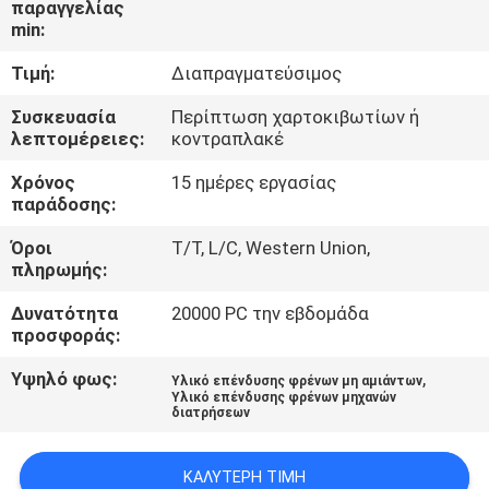
παραγγελίας
ΈΛΕΓΧΟΣ
min:
Τιμή:
Διαπραγματεύσιμος
ΜΑΣ
ΕΛΆΤΕ
Συσκευασία
Περίπτωση χαρτοκιβωτίων ή
λεπτομέρειες:
κοντραπλακέ
ΣΕ
Χρόνος
15 ημέρες εργασίας
ΕΠΑΦΉ
παράδοσης:
ΜΕ
Όροι
T/T, L/C, Western Union,
πληρωμής:
ΖΗΤΉΣΤΕ
Δυνατότητα
20000 PC την εβδομάδα
ΈΝΑ
προσφοράς:
ΑΠΌΣΠΑΣΜΑ
Υψηλό φως:
,
Υλικό επένδυσης φρένων μη αμιάντων
Υλικό επένδυσης φρένων μηχανών
διατρήσεων
SITEMAP
ΚΑΛΎΤΕΡΗ ΤΙΜΉ