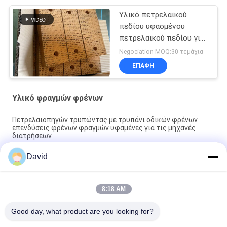
Υλικό πετρελαϊκού
πεδίου υφασμένου
πετρελαϊκού πεδίου για
τη γεωτρική μηχανή
Negociation MOQ:30 τεμάχια
ΕΠΑΦΉ
Υλικό φραγμών φρένων
Πετρελαιοπηγών τρυπώντας με τρυπάνι οδικών φρένων
επενδύσεις φρένων φραγμών υφαμένες για τις μηχανές
διατρήσεων
David
Ελεύθερη από αμίαντο υφασμένη επένδυση φρένων υφασμένο
μπλοκ φρένων υφασμένο πακέτο φρένων για γεωτρήσεις
πετρελαϊκών πηγών
8:18 AM
Μηχανή γεώτρησης Τυφανή επένδυση φρένων Ρεζίνες φρένα
για ορυχείο γεώτρησης πετρελαίου
Good day, what product are you looking for?