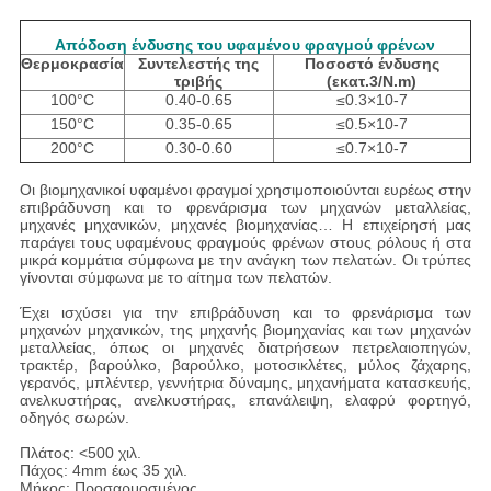
Απόδοση ένδυσης του υφαμένου φραγμού φρένων
Θερμοκρασία
Συντελεστής της
Ποσοστό ένδυσης
τριβής
(εκατ.3/N.m)
100°C
0.40-0.65
≤0.3×10-7
150°C
0.35-0.65
≤0.5×10-7
200°C
0.30-0.60
≤0.7×10-7
Οι βιομηχανικοί υφαμένοι φραγμοί χρησιμοποιούνται ευρέως στην
επιβράδυνση και το φρενάρισμα των μηχανών μεταλλείας,
μηχανές μηχανικών, μηχανές βιομηχανίας… Η επιχείρησή μας
παράγει τους υφαμένους φραγμούς φρένων στους ρόλους ή στα
μικρά κομμάτια σύμφωνα με την ανάγκη των πελατών. Οι τρύπες
γίνονται σύμφωνα με το αίτημα των πελατών.
Έχει ισχύσει για την επιβράδυνση και το φρενάρισμα των
μηχανών μηχανικών, της μηχανής βιομηχανίας και των μηχανών
μεταλλείας, όπως οι μηχανές διατρήσεων πετρελαιοπηγών,
τρακτέρ, βαρούλκο, βαρούλκο, μοτοσικλέτες, μύλος ζάχαρης,
γερανός, μπλέντερ, γεννήτρια δύναμης, μηχανήματα κατασκευής,
ανελκυστήρας, ανελκυστήρας, επανάλειψη, ελαφρύ φορτηγό,
οδηγός σωρών.
Πλάτος: <500 χιλ.
Πάχος: 4mm έως 35 χιλ.
Μήκος: Προσαρμοσμένος