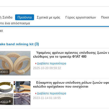
ή Σελίδα
Προϊόντα
Σχετικά με εμάς
Γύρος εργοστασίων
Ποιοτ
στε ένα απόσπασμα
kit
(3)
ake band relining kit
Υφαμένος φρένων αμίαντος επένδυσης ζωνών 
ελεύθερος για το τρακτέρ ΦΊΑΤ 480
Διαβάστε περισσότερα
2025-10-20 09:59:32
Εύκαμπτη φρένων επένδυση ρόλων ζωνών υφα
καλώδιο ορείχαλκου που ενισχύεται
Διαβάστε περισσότερα
2023-11-14 01:18:55