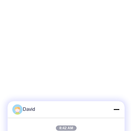
David
8:42 AM