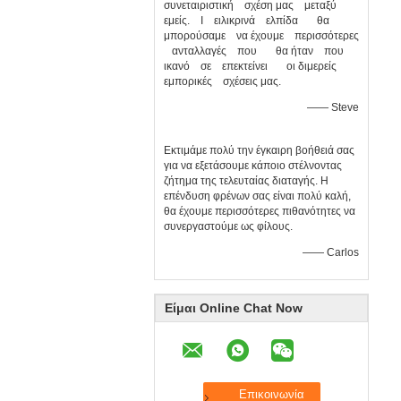
συνεταιριστική σχέση μας μεταξύ
εμείς. Ι ειλικρινά ελπίδα θα
μπορούσαμε να έχουμε περισσότερες
ανταλλαγές που θα ήταν που
ικανό σε επεκτείνει οι διμερείς
εμπορικές σχέσεις μας.
—— Steve
Εκτιμάμε πολύ την έγκαιρη βοήθειά σας
για να εξετάσουμε κάποιο στέλνοντας
ζήτημα της τελευταίας διαταγής. Η
επένδυση φρένων σας είναι πολύ καλή,
θα έχουμε περισσότερες πιθανότητες να
συνεργαστούμε ως φίλους.
—— Carlos
Είμαι Online Chat Now