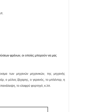
λπ.
δύσεων φρένων, οι οποίες μπορούν να μας
άρισμα των μηχανών μηχανικών, της μηχανής
έρ, ο μύλος ζάχαρης, ο γερανός, το μπλέντερ, η
επανάλειψη, το ελαφρύ φορτηγό, κ.λπ.