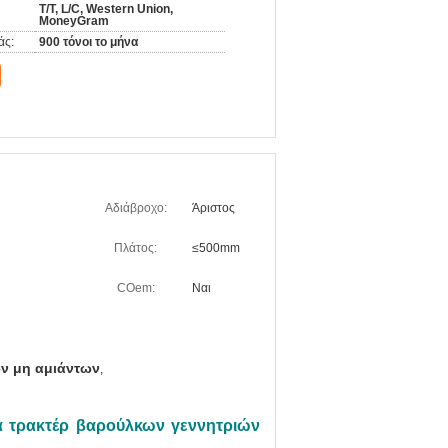
T/T, L/C, Western Union,
MoneyGram
άς:
900 τόνοι το μήνα
Αδιάβροχο:
Άριστος
Πλάτος:
≤500mm
COem:
Ναι
ν μη αμιάντων
,
α τρακτέρ βαρούλκων γεννητριών