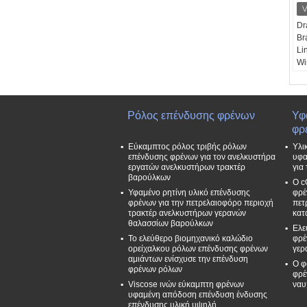
Dr
Br
Li
Wi
Wi
Απ
Εξ
Χρ
Ρόλος επένδυσης φρένων
Υφ
σύ
φρ
δω
Εύκαμπτος ρόλος τριβής ρόλων
Υλι
Δι
επένδυσης φρένων για τον ανελκυστήρα
υφα
Πε
εργατών ανελκυστήρων τρακτέρ
για
Ψη
βαρούλκων
Ο c
Υφαμένο ρητίνη υλικό επένδυσης
φρέ
φρένων για την πετρελαιοφόρο περιοχή
πετ
τρακτέρ ανελκυστήρων γερανών
κατ
θαλασσίων βαρούλκων
Ελε
Το ελεύθερο βιομηχανικό καλώδιο
φρέ
ορείχαλκου ρόλων επένδυσης φρένων
γερ
αμιάντων ενίσχυσε την επένδυση
Ο φ
φρένων ρόλων
φρέ
Viscose ινών εύκαμπτη φρένων
ναυ
υφαμένη απόδοση επένδυση ένδυσης
επένδυσης υλική υψηλή