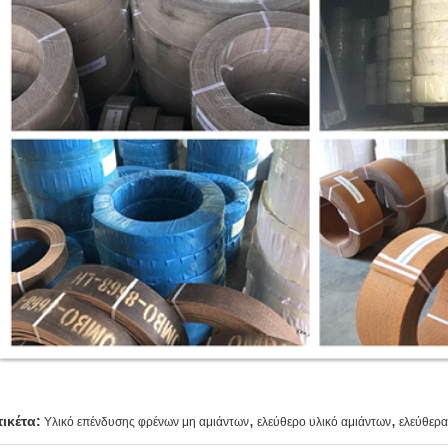
,
,
τικέτα:
Υλικό επένδυσης φρένων μη αμιάντων
ελεύθερο υλικό αμιάντων
ελεύθερα