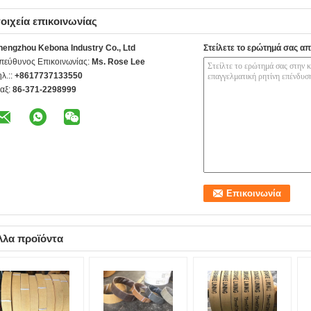
οιχεία επικοινωνίας
hengzhou Kebona Industry Co., Ltd
Στείλετε το ερώτημά σας απ
πεύθυνος Επικοινωνίας:
Ms. Rose Lee
ηλ.::
+8617737133550
αξ:
86-371-2298999
λλα προϊόντα