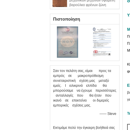
μηχανικών μηχανών υφαμένη
δ
βαρούλκο φρένων ζώνη
φρένων επένδυσης υλική
Υ
Πιστοποίηση
Μ
Π
Π
Μ
K
Σαν τον πελάτη σας, είμαι προς τα
φ
εμπρός σε μακροπρόθεσμη
συνεταιριστική σχέση μας μεταξύ
Ε
εμείς. Ι ειλικρινά ελπίδα θα
μπορούσαμε να έχουμε περισσότερες
β
ανταλλαγές που θα ήταν που
γ
ικανό σε επεκτείνει οι διμερείς
εμπορικές σχέσεις μας.
Τ
—— Steve
Εκτιμάμε πολύ την έγκαιρη βοήθειά σας