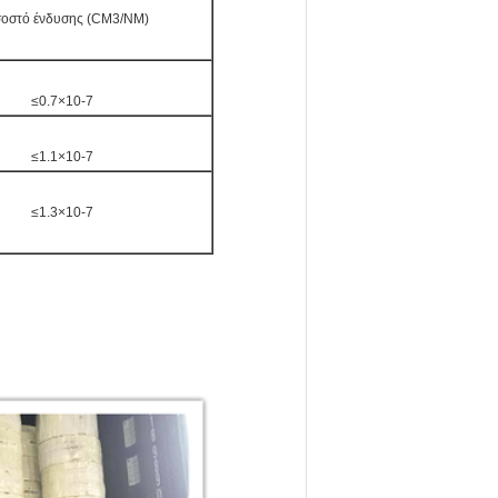
οστό ένδυσης (CM3/NM)
≤0.7×10-7
≤1.1×10-7
≤1.3×10-7