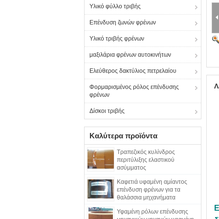
Υλικό φύλλο τριβής
Επένδυση ζωνών φρένων
Υλικό τριβής φρένων
μαξιλάρια φρένων αυτοκινήτων
Ελεύθερος δακτύλιος πετρελαίου
Λ
Φορμαρισμένος ρόλος επένδυσης
φρένων
Δίσκοι τριβής
Καλύτερα προϊόντα
Τραπεζικός κυλίνδρος
περιτύλιξης ελαστικού
ασύμματος
Καφετιά υφαμένη αμίαντος
επένδυση φρένων για τα
θαλάσσια μηχανήματα
κατασκευής
Ε
Υφαμένη ρόλων επένδυσης