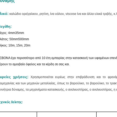
ύναμης
λικό:
καλώδιο ορείχαλκου, ρητίνη, ίνα υάλου, viscose ίνα και άλλα υλικά τριβής, κ.
εγέθη:
άχος: 4mm35mm
λάτος: 50mm500mm
ήκος: 10m, 15m, 20m
EBONA έχει περισσότερο από 10 έτη εμπειρίας στην κατασκευή των υφαμένων επεν
έρουν το αμοιβαίο όφελος και τα κέρδη σε σας και.
υρείες χρήσεις:
Χρησιμοποιείται ευρέως στην επιβράδυνση και το φρεν
ιομηχανίας και των μηχανών μεταλλείας, όπως το βαρούλκο, το βαρούλκο, το τρακτ
εννήτρια δύναμης, τα μηχανήματα κατασκευής, ο ανελκυστήρας, ο ανελκυστήρας, η 
εχνικός δείκτης: