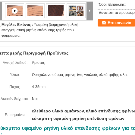
Όροι πληρωμής:
Δυνατότητα προσφορ
Επικοινωνία
Μεγάλες Εικόνας :
Υφαμένη βιομηχανική υλική
επαγγελματική ρητίνη επένδυσης τριβής που
φορμάρεται
επτομερής Περιγραφή Προϊόντος
Αντοχή λαδιού:
Άριστος
Υλικό:
Ορειχάλκινο σύρμα, ρητίνη, ίνες γυαλιού, υλικά τριβής κ.λπ.
Πάχος:
4-35mm
Δωρεάν δείγματα:
Ναι
ελεύθερο υλικό αμιάντων
υλικό επένδυσης φρένω
,
Επισημαίνω:
εύκαμπτη υφαμένη ρητίνη επένδυση φρένων
ύκαμπτο υφαμένο ρητίνη υλικό επένδυσης φρένων για τ