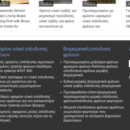
awworks Woven
Υφαντό υλικό τριβής για
Προσαρμοσμένο μη
Γε
ake Lining Brake
μηχανισμό πρόσδεσης,
αμίαντο υφασμένο
υφ
ning Roll with Brass
υλικό τριβής για φρένα
υλικό επένδυσης
επ
re Inside for
αυτοκινήτων με
φρένων για
OE
ndlass
ορείχαλκο
αγκυροβολητήρα
πρ
όδοση ένδυσης:
Απόδοση ένδυσης:
ανεμοθώρακα
επ
οχος
Εξοχος
Χαρακτηριστικό:
Ο
ήση:
Βιομηχανικό
Χρήση:
Βιομηχανικό
Αμίαντος ελεύθερος
Μ
αμένο υλικό επένδυσης
Βιομηχανική επένδυση
στημα φρένων
σύστημα φρένων
Φορούν αντίσταση:
Th
ένων
φρένων
ρεάν δείγμα:
δωρεάν δείγμα:
Εξοχος
μή
κός αμίαντος επένδυσης αγροτικών
Προσαρμοσμένα μαξιλάρια φρένων
αθέσιμος
Διαθέσιμος
Δωρεάν δείγματα:
Ναί
15
μένος τρακτέρ φρένων ελεύθερος
φραγμών φρένων Relining φρένων
τρελαϊκή αντίσταση:
Πετρελαϊκή αντίσταση:
ΚΑΕ:
Ναί
 το τρακτέρ ΦΊΑΤ 480
επενδύσεων φρένων μορφής
λά
Ψηλά
βιομηχανικά
Oem πρόσφερε το υλικό επένδυσης
νων μη αμιάντων για τις
Ειδικά μορφής βιομηχανικά φρένων
ρελαιοπηγές μηχανημάτων
υλικά τριβής επένδυσης βιομηχανικά
ασκευής
Προσφερθείσα cOem βιομηχανική
ύθερο υφαμένο υλικό επένδυσης
προσαρμοσμένη μορφή επένδυσης
νων αμιάντων για τον ανελκυστήρα
φρένων/επένδυσης φρένων φορτηγών
ανών τρακτέρ μύλων ζάχαρης
Μηχανή επενδύσεων φρένων αμιάντων
ορητός υφαμένος ρόλος επένδυσης
ρυμουλκών φορτηγών που
νων υψηλής αντοχής ισχύει για τη
χρησιμοποιεί το αυτόματο βαρούλκο
πηγική
βαρούλκων