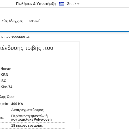
Πωλήσεις & Υποστήριξη
Greek
ικός έλεγχος
επαφή
βής που φορμάρεται
επένδυσης τριβής που
Henan
KBN
ISO
Kbn-74
λής Όροι:
ς min:
400 ΚΛ
Διαπραγματεύσιμος
Περίπτωση τσαντών ή
ιες:
κοντραπλακέ Polywoven
18 ημέρες εργασίας