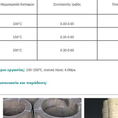
Θερμοκρασία διεπαφών
Συντελεστής τριβής
Ποσ
100°C
0.40-0.65
150°C
0.35-0.65
200°C
0.30-0.60
ροι εργασίας:
100~200℃, στατική πίεση: 4.0Mpa.
υσκευασία και παράδοση: