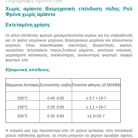
Περιγραφή προϊόντων
Χωρίς αμίαντο Βιομηχανική επένδυση πέδης Ρολ
Φρένα χωρίς αμίαντο
Εκτεταμένη χρήση:
Οι ρόλοι επένδυσης φρένων χρησιμοποιούνται ευρέως για την επιβράδυνση
και το φρένο μηχανικών μηχανών, βιομηχανικών μηχανών και εξορυκτικών
μηχανών, όπως ανεμοθώρακα, ελκυστήρες, ζαχαροπηγές, γερανό,
γεωτρήσεις πετρελαϊκών πηγών,Συσκευή μίγματος, γεννήτρια ενέργειας,
μηχανήματα κατασκευής, ανελκυστήρας, ανελκυστήρα, φορτηγό, ελαφρύ
φορτηγό, κλπ.
Εξαιρετική απόδοση:
Θέρμανση διεπαφής
Συντελεστής τριβής
Ποσοστό φθοράς ((CM3/NM)
100°C
0.40 ∙0.65
≤ 0,7 × 10-7
150°C
0.35 ∙0.65
≤ 1,1 × 10-7
200°C
0.30 ∙0.60
≤1,3×10-7
Η εταιρεία μας έχει περισσότερα από 10 χρόνια εμπειρίας στην κατασκευή
ρολών επένδυσης φρένων, τα οποία μπορούν να φέρουν αμοιβαίο όφελος