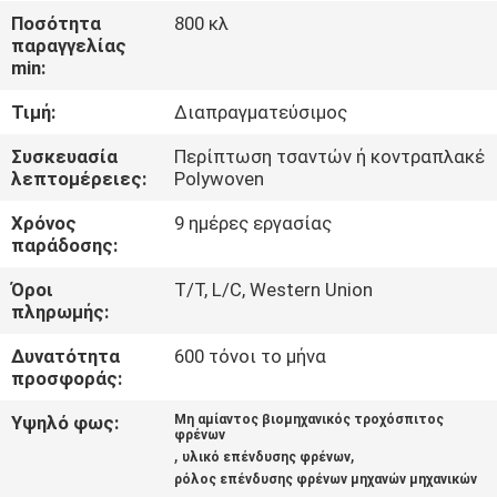
ΈΛΕΓΧΟΣ
Ποσότητα
800 κλ
παραγγελίας
min:
ΜΑΣ
Τιμή:
Διαπραγματεύσιμος
ΕΛΆΤΕ
ΣΕ
Συσκευασία
Περίπτωση τσαντών ή κοντραπλακέ
λεπτομέρειες:
Polywoven
ΕΠΑΦΉ
Χρόνος
9 ημέρες εργασίας
ΜΕ
παράδοσης:
Όροι
T/T, L/C, Western Union
ΖΗΤΉΣΤΕ
πληρωμής:
ΈΝΑ
Δυνατότητα
600 τόνοι το μήνα
ΑΠΌΣΠΑΣΜΑ
προσφοράς:
Υψηλό φως:
Μη αμίαντος βιομηχανικός τροχόσπιτος
φρένων
SITEMAP
,
,
υλικό επένδυσης φρένων
ρόλος επένδυσης φρένων μηχανών μηχανικών