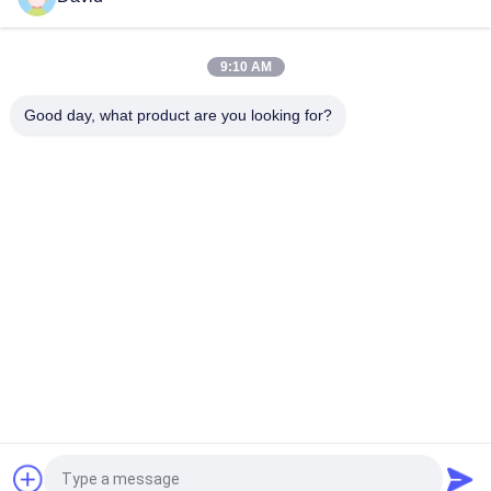
High Temperature Range -40C To 300C Brake Lining Roll with
ISO9001 Certification and 2mm Thickness
9:10 AM
Automotive Brake System Friction Roll 100mm Width for
Smooth and Braking Experience
Good day, what product are you looking for?
Λαϊκή κατηγορία
Όλα
Ρόλος Επένδυσης 
Επένδυση Ρόλων 
Φρένων
Φρένων
Υφαμένος Ρόλος 
Υλικό Φραγμών 
Επένδυσης Φρένων
Φρένων
Υφαμένο Υλικό 
Βιομηχανική 
Επένδυσης Φρένων
Επένδυση Φρένων
Στόλισμα 
Ελεύθερη Επένδυση 
Δαχτυλιδιών Με 
Φρένων Αμιάντων
Σφραγιδόλιθο
Αίτηση κράτησης