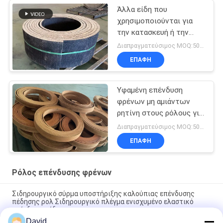
Άλλα είδη που
χρησιμοποιούνται για
την κατασκευή ή την
κατασκευή οχημάτων με
Διαπραγματεύσιμος MOQ:500 χιλιοστά
κινητήρα
ΕΠΑΦΉ
Υφαμένη επένδυση
φρένων μη αμιάντων
ρητίνη στους ρόλους για
το ρόλο επένδυσης
Διαπραγματεύσιμος MOQ:500 κλ
φρένων θαλασσίων
ΕΠΑΦΉ
βαρούλκων
Ρόλος επένδυσης φρένων
Σιδηρουργικό σύρμα υποστήριξης καλούπιας επένδυσης
πέδησης ρολ Σιδηρουργικό πλέγμα ενισχυμένο ελαστικό
επένδυση πέδησης
David