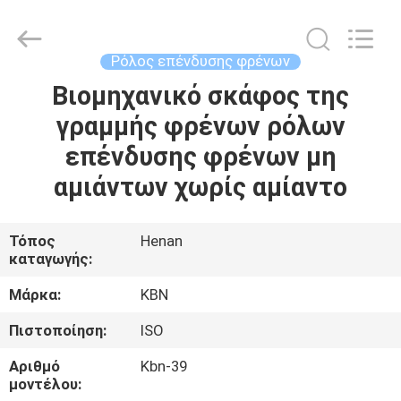
Zhengzhou
Kebona
Industry
Co.,
Ltd.
Ρόλος επένδυσης φρένων
All
Rights
Reserved.
Βιομηχανικό σκάφος της
ΣΠΊΤΙ
γραμμής φρένων ρόλων
ΠΡΟΪΌΝΤΑ
επένδυσης φρένων μη
αμιάντων χωρίς αμίαντο
ΠΕΡΊΠΟΥ
ΕΜΕΊΣ
Τόπος
Henan
καταγωγής:
ΓΎΡΟΣ
Μάρκα:
KBN
ΕΡΓΟΣΤΑΣΊΩΝ
Πιστοποίηση:
ISO
Αριθμό
Kbn-39
ΠΟΙΟΤΙΚΌΣ
μοντέλου: