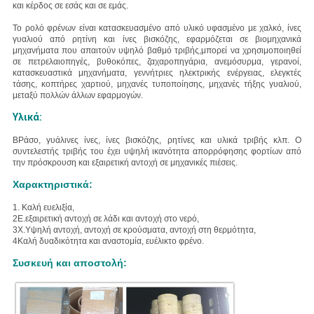
και κέρδος σε εσάς και σε εμάς.
Το ρολό φρένων είναι κατασκευασμένο από υλικό υφασμένο με χαλκό, ίνες
γυαλιού από ρητίνη και ίνες βισκόζης, εφαρμόζεται σε βιομηχανικά
μηχανήματα που απαιτούν υψηλό βαθμό τριβής,μπορεί να χρησιμοποιηθεί
σε πετρελαιοπηγές, βυθοκόπες, ζαχαροπηγάρια, ανεμόσυρμα, γερανοί,
κατασκευαστικά μηχανήματα, γεννήτριες ηλεκτρικής ενέργειας, ελεγκτές
τάσης, κοπτήρες χαρτιού, μηχανές τυποποίησης, μηχανές τήξης γυαλιού,
μεταξύ πολλών άλλων εφαρμογών.
Υλικά:
Β
Ράσο, γυάλινες ίνες, ίνες βισκόζης, ρητίνες και υλικά τριβής κλπ.
Ο
συντελεστής τριβής του έχει υψηλή ικανότητα απορρόφησης φορτίων από
την πρόσκρουση και εξαιρετική αντοχή σε μηχανικές πιέσεις.
Χαρακτηριστικά:
1. Καλή ευελιξία,
2Ε.
εξαιρετική αντοχή σε λάδι και αντοχή στο νερό,
3Χ.
Υψηλή αντοχή, αντοχή σε κρούσματα, αντοχή στη θερμότητα,
4Καλή δυαδικότητα και αναστομία, ευέλικτο φρένο.
Συσκευή και αποστολή: