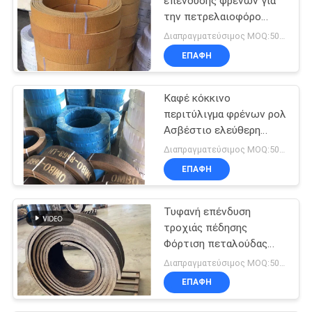
επένδυσης φρένων για
την πετρελαιοφόρο
περιοχή τρακτέρ
Διαπραγματεύσιμος MOQ:500 κλ
ανελκυστήρων γερανών
ΕΠΑΦΉ
θαλασσίων βαρούλκων
Καφέ κόκκινο
περιτύλιγμα φρένων ρολ
Ασβέστιο ελεύθερη
χρήση σε ελκυστήρες
Διαπραγματεύσιμος MOQ:500 κλ
αλεξίπτωτου
ΕΠΑΦΉ
Τυφανή επένδυση
τροχιάς πέδησης
Φόρτιση πεταλούδας
πέδησης με πεταλούδα
Διαπραγματεύσιμος MOQ:500 χιλιοστά
πεταλούδας πέδησης
ΕΠΑΦΉ
από χαλκό αμίαντου