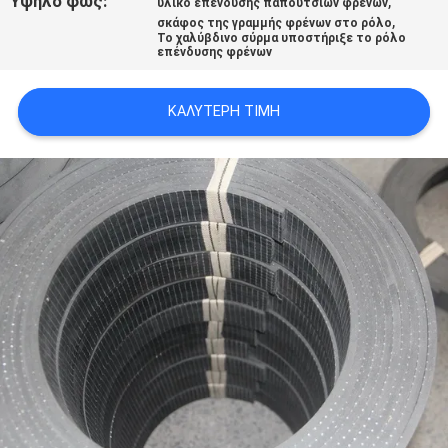
Υψηλό φως:
,
υλικό επένδυσης παπουτσιών φρένων
PRIVACY
,
σκάφος της γραμμής φρένων στο ρόλο
Το χαλύβδινο σύρμα υποστήριξε το ρόλο
POLICY
επένδυσης φρένων
ΚΑΛΎΤΕΡΗ ΤΙΜΉ