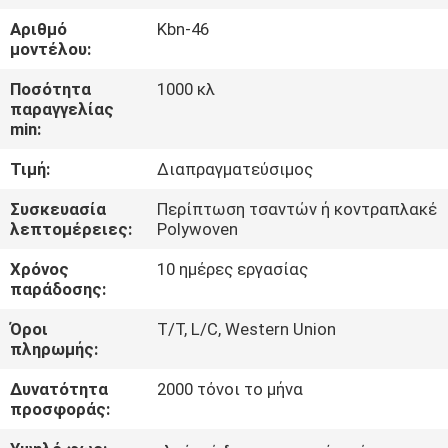
ΈΛΕΓΧΟΣ
Αριθμό
Kbn-46
μοντέλου:
ΜΑΣ
Ποσότητα
1000 κλ
ΕΛΆΤΕ
παραγγελίας
min:
ΣΕ
Τιμή:
Διαπραγματεύσιμος
ΕΠΑΦΉ
ΜΕ
Συσκευασία
Περίπτωση τσαντών ή κοντραπλακέ
λεπτομέρειες:
Polywoven
Χρόνος
10 ημέρες εργασίας
ΖΗΤΉΣΤΕ
παράδοσης:
ΈΝΑ
Όροι
T/T, L/C, Western Union
ΑΠΌΣΠΑΣΜΑ
πληρωμής:
Δυνατότητα
2000 τόνοι το μήνα
SITEMAP
προσφοράς: