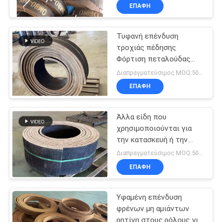
αλεξίπτωτου
ΕΠΑΦΉ
Τυφανή επένδυση
τροχιάς πέδησης
Φόρτιση πεταλούδας
πέδησης με πεταλούδα
Διαπραγματεύσιμος MOQ:500 χιλιοστά
πεταλούδας πέδησης
ΕΠΑΦΉ
από χαλκό αμίαντου
Άλλα είδη που
χρησιμοποιούνται για
την κατασκευή ή την
κατασκευή οχημάτων με
Διαπραγματεύσιμος MOQ:500 χιλιοστά
κινητήρα
ΕΠΑΦΉ
Υφαμένη επένδυση
φρένων μη αμιάντων
ρητίνη στους ρόλους για