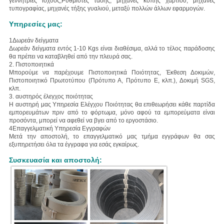
γεννήτριες ισχύος,Ρυθμιστές τάσης, μηχανές κοπής χαρτιού, μηχανές
τυπογραφίας, μηχανές τήξης γυαλιού, μεταξύ πολλών άλλων εφαρμογών.
Υπηρεσίες μας:
1Δωρεάν δείγματα
Δωρεάν δείγματα εντός 1-10 Kgs είναι διαθέσιμα, αλλά το τέλος παράδοσης
θα πρέπει να καταβληθεί από την πλευρά σας.
2. Πιστοποιητικά
Μπορούμε να παρέχουμε Πιστοποιητικά Ποιότητας, Έκθεση Δοκιμών,
Πιστοποιητικό Πρωτοτύπου (Πρότυπο Α, Πρότυπο Ε, κλπ.), Δοκιμή SGS,
κλπ.
3. αυστηρός έλεγχος ποιότητας
Η αυστηρή μας Υπηρεσία Ελέγχου Ποιότητας θα επιθεωρήσει κάθε παρτίδα
εμπορευμάτων πριν από το φόρτωμα, μόνο αφού τα εμπορεύματα είναι
προσόντα, μπορεί να αφεθεί να βγει από το εργοστάσιο.
4Επαγγελματική Υπηρεσία Εγγραφών
Μετά την αποστολή, το επαγγελματικό μας τμήμα εγγράφων θα σας
εξυπηρετήσει όλα τα έγγραφα για εσάς εγκαίρως.
Συσκευασία και αποστολή: