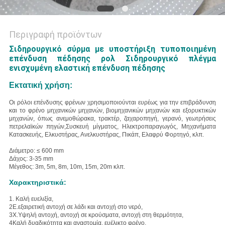
Περιγραφή προϊόντων
Σιδηρουργικό σύρμα με υποστήριξη τυποποιημένη
επένδυση πέδησης ρολ Σιδηρουργικό πλέγμα
ενισχυμένη ελαστική επένδυση πέδησης
Εκτατική χρήση:
Οι ρόλοι επένδυσης φρένων χρησιμοποιούνται ευρέως για την επιβράδυνση
και το φρένο μηχανικών μηχανών, βιομηχανικών μηχανών και εξορυκτικών
μηχανών, όπως ανεμοθώρακα, τρακτέρ, ζαχαροπηγή, γερανό, γεωτρήσεις
πετρελαϊκών πηγών,Συσκευή μίγματος, Ηλεκτροπαραγωγός, Μηχανήματα
Κατασκευής, Ελκυστήρας, Ανελκυστήρας, Πικάπ, Ελαφρύ Φορτηγό, κλπ.
Διάμετρο: ≤ 600 mm
Δάχος: 3-35 mm
Μέγεθος: 3m, 5m, 8m, 10m, 15m, 20m κλπ.
Χαρακτηριστικά:
1. Καλή ευελιξία,
2Ε.
εξαιρετική αντοχή σε λάδι και αντοχή στο νερό,
3Χ.
Υψηλή αντοχή, αντοχή σε κρούσματα, αντοχή στη θερμότητα,
4Καλή δυαδικότητα και αναστομία, ευέλικτο φρένο.