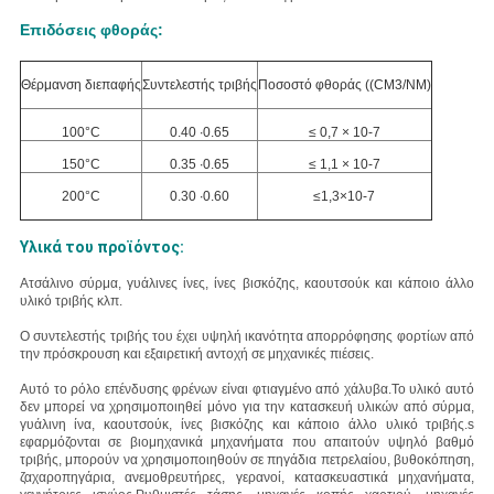
Επιδόσεις φθοράς:
Θέρμανση διεπαφής
Συντελεστής τριβής
Ποσοστό φθοράς ((CM3/NM)
100°C
0.40 ∙0.65
≤ 0,7 × 10-7
150°C
0.35 ∙0.65
≤ 1,1 × 10-7
200°C
0.30 ∙0.60
≤1,3×10-7
Υλικά του προϊόντος:
Ατσάλινο σύρμα, γυάλινες ίνες, ίνες βισκόζης, καουτσούκ και κάποιο άλλο
υλικό τριβής κλπ.
Ο συντελεστής τριβής του έχει υψηλή ικανότητα απορρόφησης φορτίων από
την πρόσκρουση και εξαιρετική αντοχή σε μηχανικές πιέσεις.
Αυτό το ρόλο επένδυσης φρένων είναι φτιαγμένο από χάλυβα.
Το υλικό αυτό
δεν μπορεί να χρησιμοποιηθεί μόνο για την κατασκευή υλικών από σύρμα,
γυάλινη ίνα, καουτσούκ, ίνες βισκόζης και κάποιο άλλο υλικό τριβής.
s
εφαρμόζονται σε βιομηχανικά μηχανήματα που απαιτούν υψηλό βαθμό
τριβής, μπορούν να χρησιμοποιηθούν σε πηγάδια πετρελαίου, βυθοκόπηση,
ζαχαροπηγάρια, ανεμοθρευτήρες, γερανοί, κατασκευαστικά μηχανήματα,