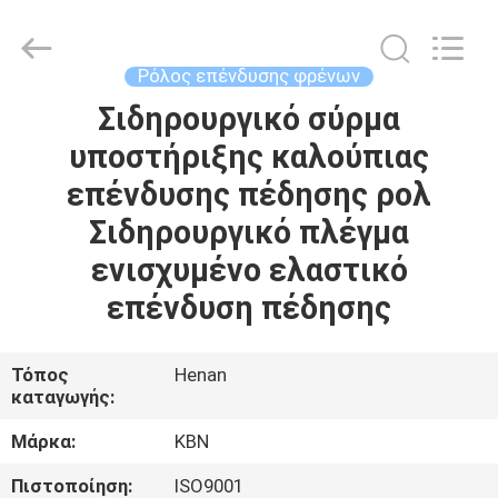
Zhengzhou
Kebona
Industry
Co.,
Ltd.
Ρόλος επένδυσης φρένων
All
Rights
Reserved.
Σιδηρουργικό σύρμα
ΣΠΊΤΙ
υποστήριξης καλούπιας
ΠΡΟΪΌΝΤΑ
επένδυσης πέδησης ρολ
Σιδηρουργικό πλέγμα
ΠΕΡΊΠΟΥ
ενισχυμένο ελαστικό
ΕΜΕΊΣ
επένδυση πέδησης
ΓΎΡΟΣ
Τόπος
Henan
καταγωγής:
ΕΡΓΟΣΤΑΣΊΩΝ
Μάρκα:
KBN
ΠΟΙΟΤΙΚΌΣ
Πιστοποίηση:
ISO9001