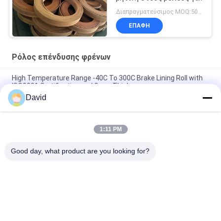
το ρόλο επένδυσης
Διαπραγματεύσιμος MOQ:500 κλ
φρένων θαλασσίων
ΕΠΑΦΉ
βαρούλκων
Ρόλος επένδυσης φρένων
High Temperature Range -40C To 300C Brake Lining Roll with
ISO9001 Certification and 2mm Thickness
David
Automotive Brake System Friction Roll 100mm Width for
Smooth and Braking Experience
1:11 PM
10m Length Non-asbestos Brake Lining Roll 2.5kg Designed for
Heavy Duty Applications
Good day, what product are you looking for?
Λαϊκή κατηγορία
Όλα
Ρόλος Επένδυσης 
Επένδυση Ρόλων 
Φρένων
Φρένων