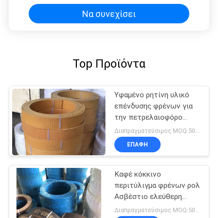
ελαστικό επένδυση πέδησης
Να συνεχίσει
Top Προϊόντα
Υφαμένο ρητίνη υλικό
επένδυσης φρένων για
την πετρελαιοφόρο
περιοχή τρακτέρ
Διαπραγματεύσιμος MOQ:500 κλ
ανελκυστήρων γερανών
ΕΠΑΦΉ
θαλασσίων βαρούλκων
Καφέ κόκκινο
περιτύλιγμα φρένων ρολ
Ασβέστιο ελεύθερη
χρήση σε ελκυστήρες
Διαπραγματεύσιμος MOQ:500 κλ