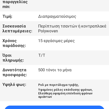
παραγγελίας
ΈΛΕΓΧΟΣ
min:
Τιμή:
Διαπραγματεύσιμος
ΜΑΣ
ΕΛΆΤΕ
Συσκευασία
Περίπτωση τσαντών ή κοντραπλακέ
λεπτομέρειες:
Polywoven
ΣΕ
Χρόνος
15 εργάσιμες μέρες
ΕΠΑΦΉ
παράδοσης:
ΜΕ
Όροι
Τ/Τ
πληρωμής:
ΖΗΤΉΣΤΕ
Δυνατότητα
500 τόνοι το μήνα
ΈΝΑ
προσφοράς:
ΑΠΌΣΠΑΣΜΑ
Υψηλό φως:
,
Ρολ με περιτύλιγμα τριβής
,
Υφαμένος ρόλος επένδυσης φρένων
Ελεύθερη υφαμένη επένδυση φρένων
αμιάντων
SITEMAP