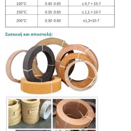
100°C
0.40 ∙0.65
≤ 0,7 × 10-7
150°C
0.35 ∙0.65
≤ 1,1 × 10-7
200°C
0.30 ∙0.60
≤1,3×10-7
Συσκευή και αποστολή: