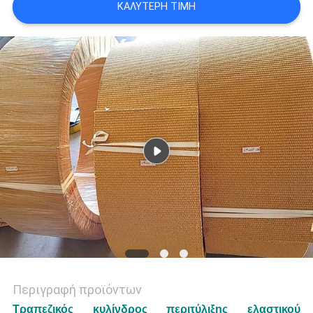
ΚΑΛΎΤΕΡΗ ΤΙΜΉ
PRIVACY
POLICY
Περιγραφή προϊόντων
Τραπεζικός κυλίνδρος περιτύλιξης ελαστικού