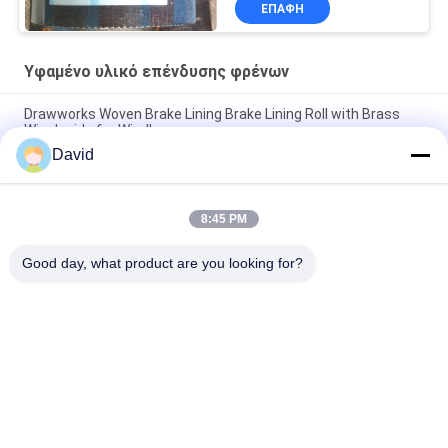
ΕΠΑΦΉ
Υφαμένο υλικό επένδυσης φρένων
Drawworks Woven Brake Lining Brake Lining Roll with Brass
Wire Inside for Windlass
David
Υφαντό υλικό τριβής για μηχανισμό πρόσδεσης, υλικό τριβής
για φρένα αυτοκινήτων με ορείχαλκο
8:45 PM
Προσαρμοσμένο μη αμίαντο υφασμένο υλικό επένδυσης
φρένων για αγκυροβολητήρα ανεμοθώρακα
Good day, what product are you looking for?
Λαϊκή κατηγορία
Όλα
Ρόλος Επένδυσης 
Επένδυση Ρόλων 
Φρένων
Φρένων
Υφαμένος Ρόλος 
Υλικό Φραγμών 
Επένδυσης Φρένων
Φρένων