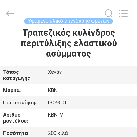
Zhengzhou
Kebona
Industry
Co.,
Ltd.
Υφαμένο υλικό επένδυσης φρένων
All
Rights
Reserved.
Τραπεζικός κυλίνδρος
ΣΠΊΤΙ
περιτύλιξης ελαστικού
ΠΡΟΪΌΝΤΑ
ασύμματος
ΠΕΡΊΠΟΥ
Τόπος
Χενάν
καταγωγής:
ΕΜΕΊΣ
Μάρκα:
KBN
ΓΎΡΟΣ
Πιστοποίηση:
ISO9001
ΕΡΓΟΣΤΑΣΊΩΝ
Αριθμό
KBN-M
μοντέλου:
ΠΟΙΟΤΙΚΌΣ
Ποσότητα
200 κιλά