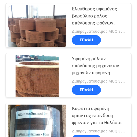
Ελεύθερος υφαμένος
βαρούλκο ρόλος
επένδυσης φρένων
αμιάντων
Διαπραγματεύσιμος MOQ:800 κλ
ΕΠΑΦΉ
Υφαμένη ρόλων
επένδυσης μηχανικών
μηχανών υφαμένη
βαρούλκο φρένων ζώνη
Διαπραγματεύσιμος MOQ:800 κλ
φρένων επένδυσης
ΕΠΑΦΉ
υλική
Καφετιά υφαμένη
αμίαντος επένδυση
φρένων για τα θαλάσσια
μηχανήματα κατασκευής
Διαπραγματεύσιμος MOQ:300 κλ