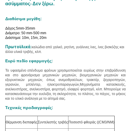
ασύμματος
- Δεν ξέρω.
Διαθέσιμα μεγέθη:
Δάχος:5mm-35mm
Διάμετρο: 50 mm-500 mm
Διάστημα: 10m, 15m, 20m
Πρωτοϋλικά:
καλώδια από χαλκό, ρητίνη, γυάλινες ίνες, ίνες βισκόζης και
άλλα υλικά τριβής, κλπ.
Ευρύ πεδίο εφαρμογής:
Το υφασμένο επένδυμα φρένων χρησιμοποιείται ευρέως στην επιβράδυνση
και στο φρενάρισμα μηχανικών μηχανών, βιομηχανικών μηχανών και
εξορυκτικών μηχανών, όπως ανεμοθραύλων, τρακτέρ, ζαχαροπηγών,
γερανών, μπλέντερ, ηλεκτροπαραγωγών,Μηχανήματα κατασκευής,
ανελκυστήρας, ανελκυστήρα, φορτηγό, ελαφρύ φορτηγό, κλπ.
Μπορούμε να
κατασκευάσουμε την ευελιξία, τη σκληρότητα, το πλάτος, το πάχος, το μήκος
και το υλικό ανάλογα με το αίτημά σας.
Τεχνικές προδιαγραφές:
Θέρμανση διεπαφής
Συντελεστής τριβής
Ποσοστό φθοράς ((CM3/NM)