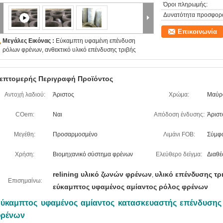
Όροι πληρωμής:
Δυνατότητα προσφορ
Επικοινωνία
Μεγάλες Εικόνας :
Εύκαμπτη υφαμένη επένδυση
ρόλων φρένων, ανθεκτικό υλικό επένδυσης τριβής
επτομερής Περιγραφή Προϊόντος
Αντοχή λαδιού:
Άριστος
Χρώμα:
Μαύρο
COem:
Ναι
Απόδοση ένδυσης:
Άριστ
Μεγέθη:
Προσαρμοσμένο
Λιμάνι FOB:
Σύμφω
Χρήση:
Βιομηχανικό σύστημα φρένων
Ελεύθερο δείγμα:
Διαθέ
relining υλικό ζωνών φρένων
υλικό επένδυσης τρ
,
Επισημαίνω:
εύκαμπτος υφαμένος αμίαντος ρόλος φρένων
ύκαμπτος υφαμένος αμίαντος κατασκευαστής επένδυσης
ρένων