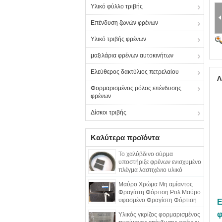
Υλικό φύλλο τριβής
Επένδυση ζωνών φρένων
Υλικό τριβής φρένων
μαξιλάρια φρένων αυτοκινήτων
Ελεύθερος δακτύλιος πετρελαίου
Λ
Φορμαρισμένος ρόλος επένδυσης
φρένων
Δίσκοι τριβής
Καλύτερα προϊόντα
Το χαλύβδινο σύρμα
υποστήριξε φρένων ενισχυμένο
πλέγμα λαστιχένιο υλικό
χάλυβα ρόλων φορμαρισμένο
Μαύρο Χρώμα Μη αμίαντος
το επένδυση
Φραγίστη Φόρτιση Ρολ Μαύρο
υφασμένο Φραγίστη Φόρτιση
Ε
Σκοτεινή Φραγίστη
φ
Υλικός γκρίζος φορμαρισμένος