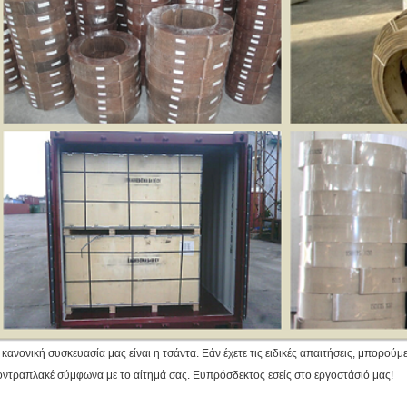
 κανονική συσκευασία μας είναι η τσάντα.
Εάν έχετε τις ειδικές απαιτήσεις, μπορού
οντραπλακέ σύμφωνα με το αίτημά σας. Ευπρόσδεκτος εσείς στο εργοστάσιό μας!