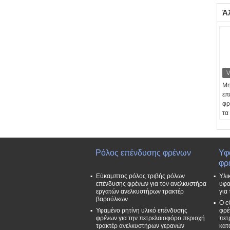
Ά
Μη
επ
φρ
τα
Εφ
Βι
φρ
Δω
Ρόλος επένδυσης φρένων
Υφ
Δι
φρ
Πε
Εύκαμπτος ρόλος τριβής ρόλων
Υλι
Εξ
επένδυσης φρένων για τον ανελκυστήρα
υφα
Χρ
εργατών ανελκυστήρων τρακτέρ
για
κα
βαρούλκων
Ο c
γκ
Υφαμένο ρητίνη υλικό επένδυσης
φρέ
φρένων για την πετρελαιοφόρο περιοχή
πετ
τρακτέρ ανελκυστήρων γερανών
κατ