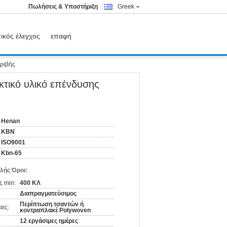
Πωλήσεις & Υποστήριξη
Greek
ικός έλεγχος
επαφή
τριβής
τικό υλικό επένδυσης
Henan
KBN
ISO9001
Kbn-65
λής Όροι:
ς min:
400 ΚΛ
Διαπραγματεύσιμος
Περίπτωση τσαντών ή
ιες:
κοντραπλακέ Polywoven
12 εργάσιμες ημέρες