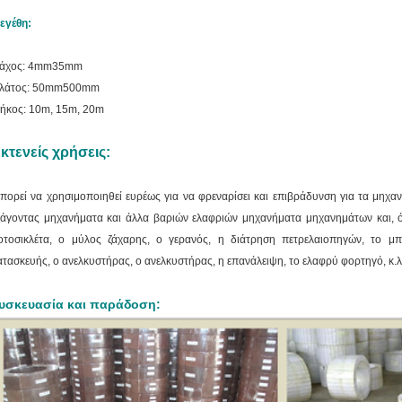
εγέθη:
άχος: 4mm35mm
λάτος: 50mm500mm
ήκος: 10m, 15m, 20m
κτενείς χρήσεις:
πορεί να χρησιμοποιηθεί ευρέως για να φρεναρίσει και επιβράδυνση για τα μηχα
ξάγοντας μηχανήματα και άλλα βαριών ελαφριών μηχανήματα μηχανημάτων και,
ό
οτοσικλέτα, ο μύλος ζάχαρης, ο γερανός, η διάτρηση πετρελαιοπηγών, το μπ
ατασκευής, ο ανελκυστήρας, ο ανελκυστήρας, η επανάλειψη, το ελαφρύ φορτηγό, κ.λ
υσκευασία και παράδοση: