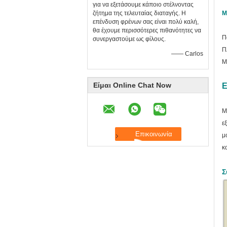
για να εξετάσουμε κάποιο στέλνοντας
ζήτημα της τελευταίας διαταγής. Η
Μ
επένδυση φρένων σας είναι πολύ καλή,
θα έχουμε περισσότερες πιθανότητες να
Π
συνεργαστούμε ως φίλους.
Π
—— Carlos
Μ
Είμαι Online Chat Now
Ε
Μ
ε
μ
κ
Σ