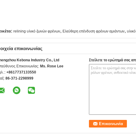
,
,
τικέτα:
relining υλικό ζωνών φρένων
Ελεύθερη επένδυση φρένων αμιάντων
υλικό
οιχεία επικοινωνίας
hengzhou Kebona Industry Co., Ltd
Στείλετε το ερώτημά σας απ
πεύθυνος Επικοινωνίας:
Ms. Rose Lee
ηλ.::
+8617737133550
αξ:
86-371-2298999