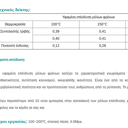
εχνικός δείκτης:
Υφαμένη επένδυση ρόλων φρένων
Θερμοκρασία
100°C
150°C
Συντελεστής τριβής
0,39
0,41
0,40
0,41
Ποσοστό ένδυσης
0,12
0,28
ριστη απόδοση:
 υφαμένη επένδυση ρόλων φρένων κατέχει τα χαρακτηριστικά γνωρίσματα
τ
νθεκτικότητα, αντίσταση κλονισμού, wearability, ικανότητα
. Είναι ένα από τα κ
εριβαλλοντική ποιότητα και να προστατεύσει τους ανθρώπους από τη ρύπανση.
Το 
όγω περισσότερο από 10 ετών εμπειρίας στην κατασκευή των ρόλων επένδυσης 
φελος και τα κέρδη σε σας και.
ροι εργασίας:
100~200℃, στατική πίεση: 4.0Mpa.