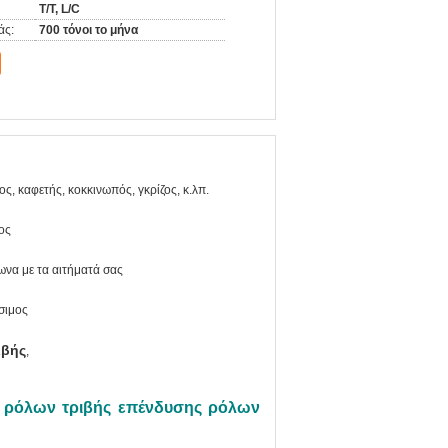
T/T, L/C
άς:
700 τόνοι το μήνα
ς, καφετής, κοκκινωπός, γκρίζος, κ.λπ.
ος
να με τα αιτήματά σας
σιμος
ιβής
,
 ρόλων τριβής επένδυσης ρόλων