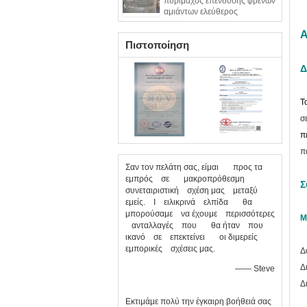
πυρίμαχος επένδυσης φρένων
αμιάντων ελεύθερος
εύκαμπτος
Α
Πιστοποίηση
Δ
Τ
σ
π
π
Σαν τον πελάτη σας, είμαι προς τα
εμπρός σε μακροπρόθεσμη
Σ
συνεταιριστική σχέση μας μεταξύ
εμείς. Ι ειλικρινά ελπίδα θα
μπορούσαμε να έχουμε περισσότερες
Μ
ανταλλαγές που θα ήταν που
ικανό σε επεκτείνει οι διμερείς
εμπορικές σχέσεις μας.
Δ
Δ
—— Steve
Δ
Εκτιμάμε πολύ την έγκαιρη βοήθειά σας