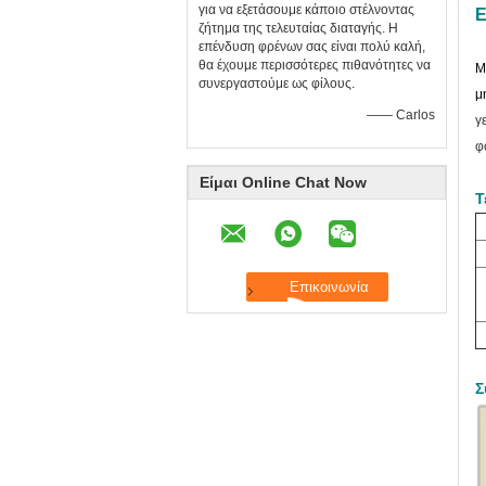
για να εξετάσουμε κάποιο στέλνοντας
Ε
ζήτημα της τελευταίας διαταγής. Η
επένδυση φρένων σας είναι πολύ καλή,
θα έχουμε περισσότερες πιθανότητες να
Μ
συνεργαστούμε ως φίλους.
μ
—— Carlos
γ
φ
Είμαι Online Chat Now
Τ
Σ