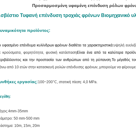
Προσαρμοσμένη υφαμένη επένδυση ρόλων φρέν
σβέστιο Τυφανή επένδυση τροχιάς φρένων Βιομηχανικό υλι
υναμικότητα προϊόντος:
ο υφασμένο επένδυμα κυλίνδρων φρένων διαθέτει τα χαρακτηριστικά:
υψηλή ευελιξ
ε κρούσματα, φορητότητα, φυσική κατάσταση
Είναι ένα από τα καλύτερα προϊόν
εριβάλλοντος και την προστασία των ανθρώπων από τη ρύπανση.
Το μέγεθός το
άνω από 10 ετών στην κατασκευή ρολών επένδυσης φρένων, μπορούμε να φέρουμε αμ
υνθήκες εργασίας:
100~200°C, στατική πίεση: 4,0 MPa.
εγέθη:
άχος:4mm-35mm
ιάμετρο: 50 mm-500 mm
ιάστημα: 10m, 15m, 20m