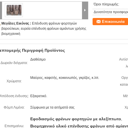
Όροι πληρωμής:
Δυνατότητα προσφορ
Επικοινωνία
Μεγάλες Εικόνας :
Επένδυση φρένων φορτηγών
βαρούλκων, ευρεία επένδυση φρένων αμιάντων χρήσης
βιομηχανική
επτομερής Περιγραφή Προϊόντος
Διαθέσιμο
Αντίσ
Δωρεάν δείγματα:
λ
Μαύρος, καφετής, κοκκινωπός, γκρίζος, κ.λπ.
Οργ
Χρώματα:
κατα
Απόδοση ένδυσης:
Εξαιρετικό.
Μέ
Φόμπ Λιμένα:
Σύμφωνα με τα αιτήματά σας
Χ
Εφοδιασμός φρένων φορτηγών με αλεξίπτωτο
,
Βιομηχανικό υλικό επένδυσης φρένων από αμίαν
Επισημαίνω: