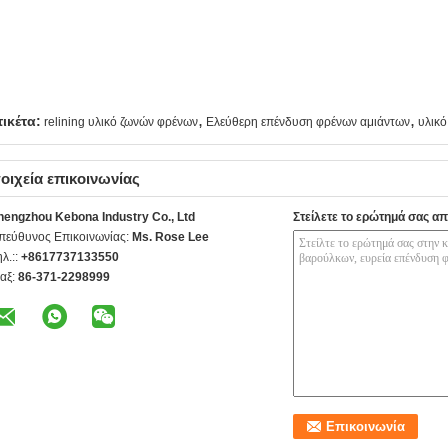
,
,
τικέτα:
relining υλικό ζωνών φρένων
Ελεύθερη επένδυση φρένων αμιάντων
υλικό
οιχεία επικοινωνίας
hengzhou Kebona Industry Co., Ltd
Στείλετε το ερώτημά σας απ
πεύθυνος Επικοινωνίας:
Ms. Rose Lee
ηλ.::
+8617737133550
αξ:
86-371-2298999