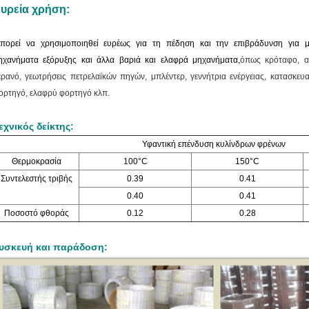
υρεία χρήση:
πορεί να χρησιμοποιηθεί ευρέως για τη πέδηση και την επιβράδυνση για μ
ηχανήματα εξόρυξης και άλλα βαριά και ελαφρά μηχανήματα,
όπως κρόταφο, αν
ερανό, γεωτρήσεις πετρελαϊκών πηγών, μπλέντερ, γεννήτρια ενέργειας, κατασκευ
ορτηγό, ελαφρύ φορτηγό κλπ.
εχνικός δείκτης:
Υφαντική επένδυση κυλίνδρων φρένων
Θερμοκρασία
100°C
150°C
Συντελεστής τριβής
0.39
0.41
0.40
0.41
Ποσοστό φθοράς
0.12
0.28
υσκευή και παράδοση: