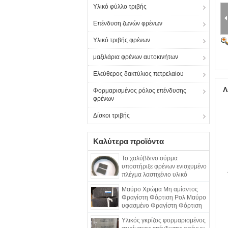
Υλικό φύλλο τριβής
Επένδυση ζωνών φρένων
Υλικό τριβής φρένων
μαξιλάρια φρένων αυτοκινήτων
Ελεύθερος δακτύλιος πετρελαίου
Λ
Φορμαρισμένος ρόλος επένδυσης
φρένων
Δίσκοι τριβής
Καλύτερα προϊόντα
Το χαλύβδινο σύρμα
υποστήριξε φρένων ενισχυμένο
πλέγμα λαστιχένιο υλικό
χάλυβα ρόλων φορμαρισμένο
Μαύρο Χρώμα Μη αμίαντος
το επένδυση
Φραγίστη Φόρτιση Ρολ Μαύρο
υφασμένο Φραγίστη Φόρτιση
Σκοτεινή Φραγίστη
Υλικός γκρίζος φορμαρισμένος