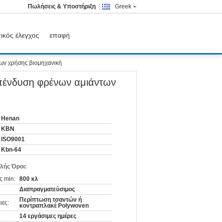
Πωλήσεις & Υποστήριξη
Greek
ικός έλεγχος
επαφή
ων χρήσης βιομηχανική
πένδυση φρένων αμιάντων
Henan
KBN
ISO9001
Kbn-64
λής Όροι:
ς min:
800 κλ
Διαπραγματεύσιμος
Περίπτωση τσαντών ή
ιες:
κοντραπλακέ Polywoven
14 εργάσιμες ημέρες