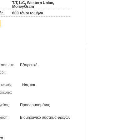
T/T, L/C, Western Union,
MoneyGram
άς:
600 τόνοι το μήνα
ταση στο
Εξαιρετικό.
άδι:
ανωτής
- Ναι, ναι.
σκευής:
γεθος:
Προσαρμοσμένος
ρήση:
Βιομηχανικό σύστημα φρένων
το
,