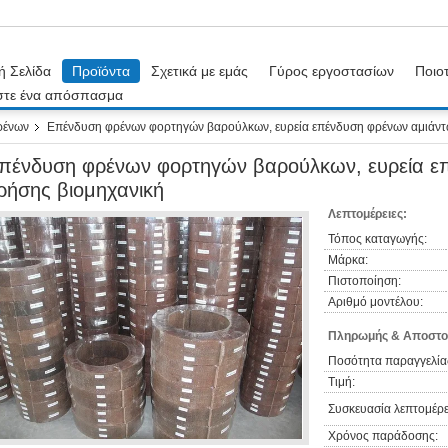
ή Σελίδα
Προϊόντα
Σχετικά με εμάς
Γύρος εργοστασίων
Ποιοτ
στε ένα απόσπασμα
ρένων
Επένδυση φρένων φορτηγών βαρούλκων, ευρεία επένδυση φρένων αμιάντ
πένδυση φρένων φορτηγών βαρούλκων, ευρεία ε
ρήσης βιομηχανική
Λεπτομέρειες:
Τόπος καταγωγής:
Μάρκα:
Πιστοποίηση:
Αριθμό μοντέλου:
Πληρωμής & Αποστο
Ποσότητα παραγγελία
Τιμή:
Συσκευασία λεπτομέρε
Χρόνος παράδοσης: