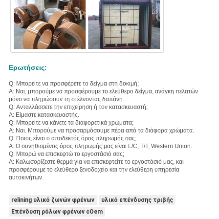
Ερωτήσεις:
Q: Μπορείτε να προσφέρετε το δείγμα στη δοκιμή;
Α: Ναι, μπορούμε να προσφέρουμε το ελεύθερο δείγμα, ανάγκη πελατών
μόνο να πληρώσουν τη στέλνοντας δαπάνη.
Q: Ανταλλάσσετε την επιχείρηση ή τον κατασκευαστή;
Α: Είμαστε κατασκευαστής.
Q: Μπορείτε να κάνετε τα διαφορετικά χρώματα;
Α: Ναι. Μπορούμε να προσαρμόσουμε πέρα από τα διάφορα χρώματα.
Q: Ποιος είναι ο αποδεκτός όρος πληρωμής σας;
Α: Ο συνηθισμένος όρος πληρωμής μας είναι L/C, T/T, Western Union.
Q: Μπορώ να επισκεφτώ το εργοστάσιό σας;
Α: Καλωσορίζεστε θερμά για να επισκεφτείτε το εργοστάσιό μας, και
προσφέρουμε το ελεύθερο ξενοδοχείο και την ελεύθερη υπηρεσία
αυτοκινήτων.
relining υλικό ζωνών φρένων
υλικό επένδυσης τριβής
Επένδυση ρόλων φρένων cOem