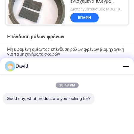
ενισχυμένο πλέγμα
λαστιχένιο υλικό
Διαπραγματεύσιμος MOQ:1000 κλ
χάλυβα ρόλων
ΕΠΑΦΉ
φορμαρισμένο το
επένδυση
Επένδυση ρόλων φρένων
Μη υφαμένη αμίαντος επένδυση ρόλων φρένων βιομηχανική
για τα μηχανήματα σκαφών
David
Ανταλλακτικά Τρακτέρ Αυτοκινήτων Επένδυση Φρένων με
Χαλκό και Ορείχαλκο για Ταμπούρα Φρένων και Πέδιλα
Φρένων
10:49 PM
Viscose γυαλιού υλική ISO9001 ζωνών φρένων ινών
πιστοποίηση Relining
Good day, what product are you looking for?
Λαϊκή κατηγορία
Όλα
Ρόλος Επένδυσης 
Επένδυση Ρόλων 
Φρένων
Φρένων