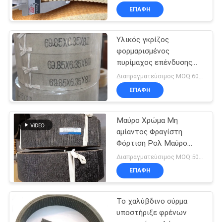
τις πετρελαιοπηγές
ΕΠΑΦΉ
βαρούλκων
Υλικός γκρίζος
φορμαρισμένος
πυρίμαχος επένδυσης
φρένων αμιάντων
Διαπραγματεύσιμος MOQ:600 κλ
ελεύθερος εύκαμπτος
ΕΠΑΦΉ
Μαύρο Χρώμα Μη
αμίαντος Φραγίστη
Φόρτιση Ρολ Μαύρο
υφασμένο Φραγίστη
Διαπραγματεύσιμος MOQ:500 χιλιοστά
Φόρτιση Σκοτεινή
ΕΠΑΦΉ
Φραγίστη
Το χαλύβδινο σύρμα
υποστήριξε φρένων