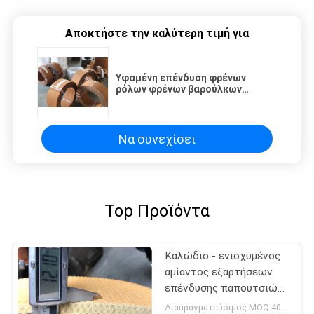
Αποκτήστε την καλύτερη τιμή για
Υφαμένη επένδυση φρένων
ρόλων φρένων βαρούλκων
αγκύρων επένδυση με το
καλώδιο χαλκού μέσα
Να συνεχίσει
Top Προϊόντα
Καλώδιο - ενισχυμένος
αμίαντος εξαρτήσεων
επένδυσης παπουτσιών
φρένων ελεύθερος για
Διαπραγματεύσιμος MOQ:400 ΚΛ