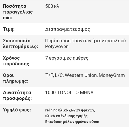
ΈΛΕΓΧΟΣ
Ποσότητα
500 κλ
παραγγελίας
min:
ΜΑΣ
Τιμή:
Διαπραγματεύσιμος
ΕΛΆΤΕ
ΣΕ
Συσκευασία
Περίπτωση τσαντών ή κοντραπλακέ
λεπτομέρειες:
Polywoven
ΕΠΑΦΉ
Χρόνος
7 εργάσιμες ημέρες
ΜΕ
παράδοσης:
Όροι
T/T, L/C, Western Union, MoneyGram
ΖΗΤΉΣΤΕ
πληρωμής:
ΈΝΑ
Δυνατότητα
1000 ΤΟΝΟΙ ΤΟ ΜΗΝΑ
ΑΠΌΣΠΑΣΜΑ
προσφοράς:
Υψηλό φως:
,
relining υλικό ζωνών φρένων
,
SITEMAP
υλικό επένδυσης τριβής
Επένδυση ρόλων φρένων cOem