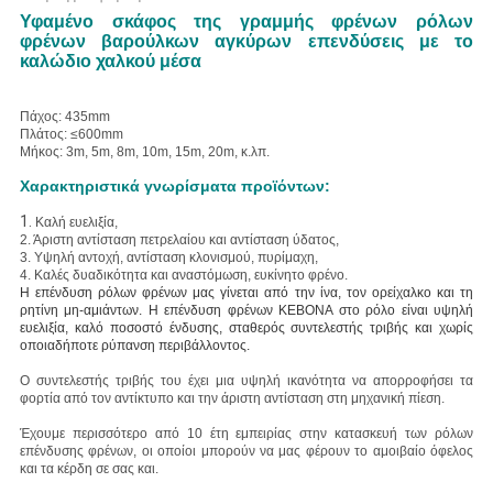
Υφαμένο σκάφος της γραμμής φρένων ρόλων
φρένων βαρούλκων αγκύρων επενδύσεις με το
καλώδιο χαλκού μέσα
Πάχος: 435mm
Πλάτος: ≤600mm
Μήκος: 3m, 5m, 8m, 10m, 15m, 20m, κ.λπ.
Χαρακτηριστικά γνωρίσματα προϊόντων:
1.
Καλή ευελιξία,
2. Άριστη
αντίσταση πετρελαίου και αντίσταση ύδατος,
3. Υψηλή
αντοχή, αντίσταση κλονισμού, πυρίμαχη,
4. Καλές δυαδικότητα και αναστόμωση, ευκίνητο φρένο.
Η επένδυση ρόλων φρένων μας γίνεται από την ίνα, τον ορείχαλκο και τη
ρητίνη μη-αμιάντων. Η επένδυση φρένων KEBONA στο ρόλο είναι υψηλή
ευελιξία, καλό ποσοστό ένδυσης, σταθερός συντελεστής τριβής και χωρίς
οποιαδήποτε ρύπανση περιβάλλοντος.
Ο συντελεστής τριβής του έχει μια υψηλή ικανότητα να απορροφήσει τα
φορτία από τον αντίκτυπο και την άριστη αντίσταση στη μηχανική πίεση.
Έχουμε περισσότερο από 10 έτη εμπειρίας στην κατασκευή των ρόλων
επένδυσης φρένων, οι οποίοι μπορούν να μας φέρουν το αμοιβαίο όφελος
και τα κέρδη σε σας και.