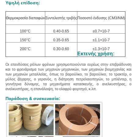
Υψηλή επίδοση:
Θερμοκρασία διεπαφών
Συντελεστής τριβής
Ποσοστό ένδυσης (CM3/NM)
100°C
0.40-0.65
≤0.7×10-7
150°C
0.35-0.65
≤1.1×10-7
200°C
0.30-0.60
≤1.3×10-7
Εκτενής χρήση:
Οι επενδύσεις ρόλων φρένων χρησιμοποιούνται ευρέως στην επιβράδυνση
και το φρενάρισμα των μηχανών μηχανικών, των μηχανών βιομηχανίας και
των μηχανών μεταλλείας, όπως το βαρούλκο, το βαρούλκο, το τρακτέρ, ο
μύλος ζάχαρης, ο γερανός, η διάτρηση πετρελαιοπηγών, το μπλέντερ, η
γεννήτρια δύναμης, τα μηχανήματα κατασκευής, ο ανελκυστήρας, ο
ανελκυστήρας, η επανάλειψη, το ελαφρύ φορτηγό, κ.λπ.
Παράδοση & συσκευασία: