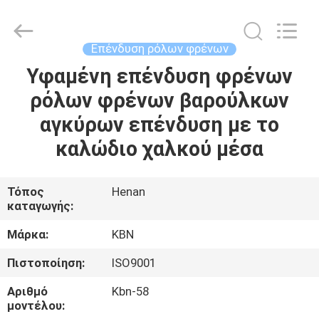
Zhengzhou
Kebona
Industry
Co.,
Ltd.
Επένδυση ρόλων φρένων
All
Rights
Reserved.
Υφαμένη επένδυση φρένων
ΣΠΊΤΙ
ρόλων φρένων βαρούλκων
ΠΡΟΪΌΝΤΑ
αγκύρων επένδυση με το
καλώδιο χαλκού μέσα
ΠΕΡΊΠΟΥ
ΕΜΕΊΣ
Τόπος
Henan
καταγωγής:
ΓΎΡΟΣ
Μάρκα:
KBN
ΕΡΓΟΣΤΑΣΊΩΝ
Πιστοποίηση:
ISO9001
Αριθμό
Kbn-58
ΠΟΙΟΤΙΚΌΣ
μοντέλου: