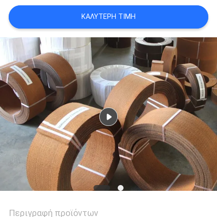
PRIVACY
ΚΑΛΎΤΕΡΗ ΤΙΜΉ
POLICY
Περιγραφή προϊόντων