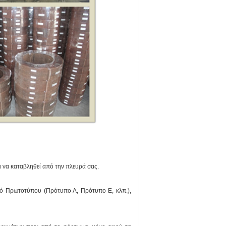
ι να καταβληθεί από την πλευρά σας.
κό Πρωτοτύπου (Πρότυπο Α, Πρότυπο Ε, κλπ.),