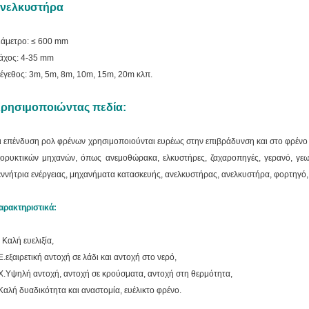
νελκυστήρα
ιάμετρο: ≤ 600 mm
άχος: 4-35 mm
έγεθος: 3m, 5m, 8m, 10m, 15m, 20m κλπ.
ρησιμοποιώντας πεδία:
ι επένδυση ρολ φρένων χρησιμοποιούνται ευρέως στην επιβράδυνση και στο φρένο
ξορυκτικών μηχανών, όπως ανεμοθώρακα, ελκυστήρες, ζαχαροπηγές, γερανό, γεω
εννήτρια ενέργειας, μηχανήματα κατασκευής, ανελκυστήρας, ανελκυστήρα, φορτηγό,
αρακτηριστικά:
. Καλή ευελιξία,
Ε.
εξαιρετική αντοχή σε λάδι και αντοχή στο νερό,
Χ.
Υψηλή αντοχή, αντοχή σε κρούσματα, αντοχή στη θερμότητα,
Καλή δυαδικότητα και αναστομία, ευέλικτο φρένο.