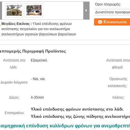
Όροι πληρωμής:
Δυνατότητα προσφορ
Επικοινωνία
Μεγάλες Εικόνας :
Υλικό επένδυσης φρένων
αντίστασης πετρελαίου για τον ανελκυστήρα
ανελκυστήρων γερανών βαρούλκων βαρούλκων
επτομερής Περιγραφή Προϊόντος
Αντίσταση στο
Εξαιρετικό.
Αντίσταση στη
λάδι:
φθορά:
- Ναι, ναι.
Οργανωτής
Δωρεάν δείγματα:
κατασκευής:
Δάχος:
4-35mm
πλάτος:
Υλικό επένδυσης φρένων αντίστασης στο λάδι
,
Επισημαίνω:
Υλικό επένδυσης της ζώνης πέδησης ανελκυστήρ
ιομηχανική επένδυση κυλίνδρων φρένων για ανεμοθρεπτή