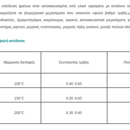
 επένδυση φρένων είναι κατασκευασμένη από υλικό υφασμένο με ατσάλινο σύρ
φαρμόζεται σε βιομηχανικά μηχανήματα που απαιτούν υψηλό βαθμό τριβής,μπ
υθοκόπες, ζαχαροπηγάρια, ανεμόσυρμα, γερανοί, κατασκευαστικά μηχανήματα, γεν
οπτήρες χαρτιού, μηχανές τυποποίησης, μηχανές τήξης γυαλιού, μεταξύ πολλών ά
ψηλή απόδοση:
Θέρμανση διεπαφής
Συντελεστής τριβής
Ποσ
100°C
0.40 ∙0.65
150°C
0.35 ∙0.65
200°C
0.30 ∙0.60