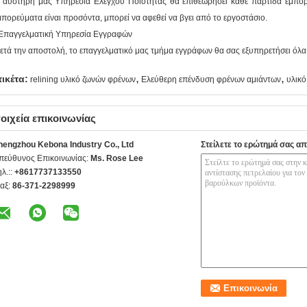
 αυστηρή μας Υπηρεσία Ελέγχου Ποιότητας θα επιθεωρήσει κάθε παρτίδα εμπο
μπορεύματα είναι προσόντα, μπορεί να αφεθεί να βγει από το εργοστάσιο.
Επαγγελματική Υπηρεσία Εγγραφών
ετά την αποστολή, το επαγγελματικό μας τμήμα εγγράφων θα σας εξυπηρετήσει όλα 
,
,
τικέτα:
relining υλικό ζωνών φρένων
Ελεύθερη επένδυση φρένων αμιάντων
υλικό
οιχεία επικοινωνίας
hengzhou Kebona Industry Co., Ltd
Στείλετε το ερώτημά σας απ
πεύθυνος Επικοινωνίας:
Ms. Rose Lee
ηλ.::
+8617737133550
αξ:
86-371-2298999