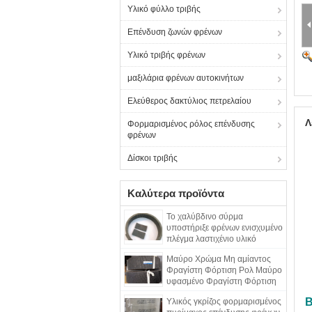
Υλικό φύλλο τριβής
Επένδυση ζωνών φρένων
Υλικό τριβής φρένων
μαξιλάρια φρένων αυτοκινήτων
Ελεύθερος δακτύλιος πετρελαίου
Λ
Φορμαρισμένος ρόλος επένδυσης
φρένων
Δίσκοι τριβής
Καλύτερα προϊόντα
Το χαλύβδινο σύρμα
υποστήριξε φρένων ενισχυμένο
πλέγμα λαστιχένιο υλικό
χάλυβα ρόλων φορμαρισμένο
Μαύρο Χρώμα Μη αμίαντος
το επένδυση
Φραγίστη Φόρτιση Ρολ Μαύρο
υφασμένο Φραγίστη Φόρτιση
Σκοτεινή Φραγίστη
Β
Υλικός γκρίζος φορμαρισμένος