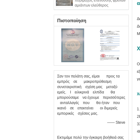
πυρίμαχος επένδυσης φρένων
α
αμιάντων ελεύθερος
εύκαμπτος
Δ
Πιστοποίηση
Δ
Μ
Χ
Ο
ε
Σαν τον πελάτη σας, είμαι προς τα
γ
εμπρός σε μακροπρόθεσμη
συνεταιριστική σχέση μας μεταξύ
εμείς. Ι ειλικρινά ελπίδα θα
Χ
μπορούσαμε να έχουμε περισσότερες
ανταλλαγές που θα ήταν που
ικανό σε επεκτείνει οι διμερείς
1
εμπορικές σχέσεις μας.
2
—— Steve
3
4
Εκτιμάμε πολύ την έγκαιρη βοήθειά σας