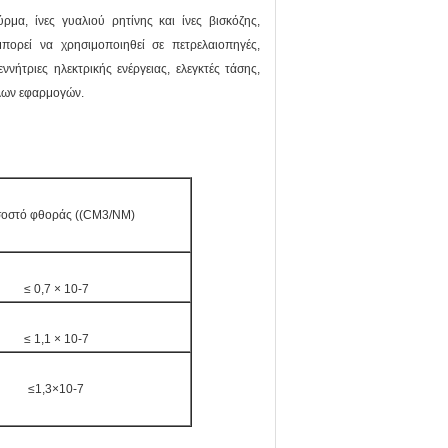
μα, ίνες γυαλιού ρητίνης και ίνες βισκόζης,
ορεί να χρησιμοποιηθεί σε πετρελαιοπηγές,
νήτριες ηλεκτρικής ενέργειας, ελεγκτές τάσης,
λλων εφαρμογών.
οστό φθοράς ((CM3/NM)
≤ 0,7 × 10-7
≤ 1,1 × 10-7
≤1,3×10-7