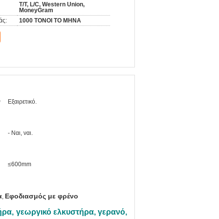
T/T, L/C, Western Union,
MoneyGram
άς:
1000 ΤΟΝΟΙ ΤΟ ΜΗΝΑ
ν
Εξαιρετικό.
- Ναι, ναι.
≤600mm
α
Εφοδιασμός με φρένο
,
ρα, γεωργικό ελκυστήρα, γερανό,