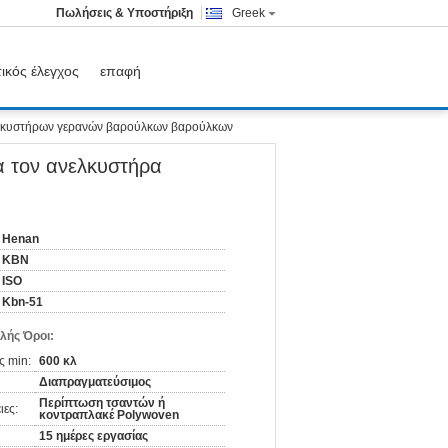
Πωλήσεις & Υποστήριξη
Greek
ικός έλεγχος
επαφή
νελκυστήρων γερανών βαρούλκων βαρούλκων
α τον ανελκυστήρα
Henan
KBN
ISO
Kbn-51
λής Όροι:
ς min:
600 κλ
Διαπραγματεύσιμος
Περίπτωση τσαντών ή
ιες:
κοντραπλακέ Polywoven
15 ημέρες εργασίας