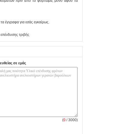
ρευμάτων πριν από το φόρτωμα, μόνο αφού τα
τα έγγραφα για εσάς εγκαίρως.
 επένδυσης τριβής
ευθείας σε εμάς
(
0
/ 3000)