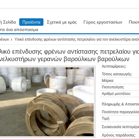
ή Σελίδα
Προϊόντα
Σχετικά με εμάς
Γύρος εργοστασίων
Ποιοτ
στε ένα απόσπασμα
ρένων
Υλικό επένδυσης φρένων αντίστασης πετρελαίου για τον ανελκυστήρα α
λικό επένδυσης φρένων αντίστασης πετρελαίου γι
νελκυστήρων γερανών βαρούλκων βαρούλκων
Λεπτομέρειες:
Τόπος καταγωγής:
Μάρκα:
Πιστοποίηση:
Αριθμό μοντέλου:
Πληρωμής & Αποστο
Ποσότητα παραγγελία
Τιμή:
Συσκευασία λεπτομέρε
Χρόνος παράδοσης: