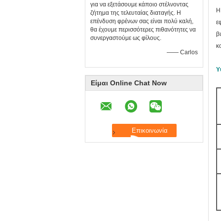
για να εξετάσουμε κάποιο στέλνοντας
Η
ζήτημα της τελευταίας διαταγής. Η
επένδυση φρένων σας είναι πολύ καλή,
ε
θα έχουμε περισσότερες πιθανότητες να
β
συνεργαστούμε ως φίλους.
κ
—— Carlos
Υ
Είμαι Online Chat Now