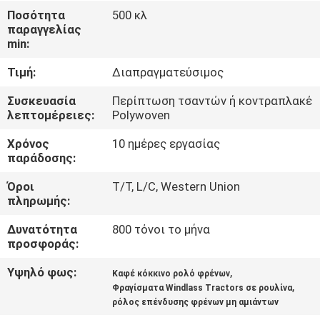
ΈΛΕΓΧΟΣ
Ποσότητα
500 κλ
παραγγελίας
min:
ΜΑΣ
Τιμή:
Διαπραγματεύσιμος
ΕΛΆΤΕ
ΣΕ
Συσκευασία
Περίπτωση τσαντών ή κοντραπλακέ
λεπτομέρειες:
Polywoven
ΕΠΑΦΉ
Χρόνος
10 ημέρες εργασίας
ΜΕ
παράδοσης:
Όροι
T/T, L/C, Western Union
ΖΗΤΉΣΤΕ
πληρωμής:
ΈΝΑ
Δυνατότητα
800 τόνοι το μήνα
ΑΠΌΣΠΑΣΜΑ
προσφοράς:
Υψηλό φως:
,
Καφέ κόκκινο ρολό φρένων
,
SITEMAP
Φραγίσματα Windlass Tractors σε ρουλίνα
ρόλος επένδυσης φρένων μη αμιάντων