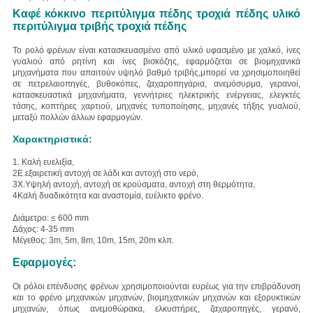
Καφέ κόκκινο περιτύλιγμα πέδης τροχιά πέδης υλικό
περιτύλιγμα τριβής τροχιά πέδης
Το ρολό φρένων είναι κατασκευασμένο από υλικό υφασμένο με χαλκό, ίνες
γυαλιού από ρητίνη και ίνες βισκόζης, εφαρμόζεται σε βιομηχανικά
μηχανήματα που απαιτούν υψηλό βαθμό τριβής,μπορεί να χρησιμοποιηθεί
σε πετρελαιοπηγές, βυθοκόπες, ζαχαροπηγάρια, ανεμόσυρμα, γερανοί,
κατασκευαστικά μηχανήματα, γεννήτριες ηλεκτρικής ενέργειας, ελεγκτές
τάσης, κοπτήρες χαρτιού, μηχανές τυποποίησης, μηχανές τήξης γυαλιού,
μεταξύ πολλών άλλων εφαρμογών.
Χαρακτηριστικά:
1. Καλή ευελιξία,
2Ε.
εξαιρετική αντοχή σε λάδι και αντοχή στο νερό,
3Χ.
Υψηλή αντοχή, αντοχή σε κρούσματα, αντοχή στη θερμότητα,
4Καλή δυαδικότητα και αναστομία, ευέλικτο φρένο.
Διάμετρο: ≤ 600 mm
Δάχος: 4-35 mm
Μέγεθος: 3m, 5m, 8m, 10m, 15m, 20m κλπ.
Εφαρμογές:
Οι ρόλοι επένδυσης φρένων χρησιμοποιούνται ευρέως για την επιβράδυνση
και το φρένο μηχανικών μηχανών, βιομηχανικών μηχανών και εξορυκτικών
μηχανών, όπως ανεμοθώρακα, ελκυστήρες, ζαχαροπηγές, γερανό,