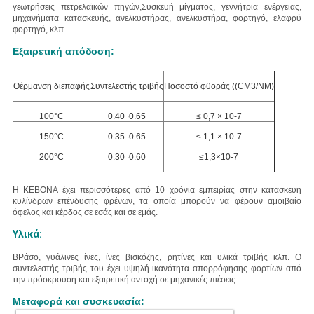
γεωτρήσεις πετρελαϊκών πηγών,Συσκευή μίγματος, γεννήτρια ενέργειας,
μηχανήματα κατασκευής, ανελκυστήρας, ανελκυστήρα, φορτηγό, ελαφρύ
φορτηγό, κλπ.
Εξαιρετική απόδοση:
Θέρμανση διεπαφής
Συντελεστής τριβής
Ποσοστό φθοράς ((CM3/NM)
100°C
0.40 ∙0.65
≤ 0,7 × 10-7
150°C
0.35 ∙0.65
≤ 1,1 × 10-7
200°C
0.30 ∙0.60
≤1,3×10-7
Η KEBONA έχει περισσότερες από 10 χρόνια εμπειρίας στην κατασκευή
κυλίνδρων επένδυσης φρένων, τα οποία μπορούν να φέρουν αμοιβαίο
όφελος και κέρδος σε εσάς και σε εμάς.
Υλικά:
Β
Ράσο, γυάλινες ίνες, ίνες βισκόζης, ρητίνες και υλικά τριβής κλπ.
Ο
συντελεστής τριβής του έχει υψηλή ικανότητα απορρόφησης φορτίων από
την πρόσκρουση και εξαιρετική αντοχή σε μηχανικές πιέσεις.
Μεταφορά και συσκευασία: