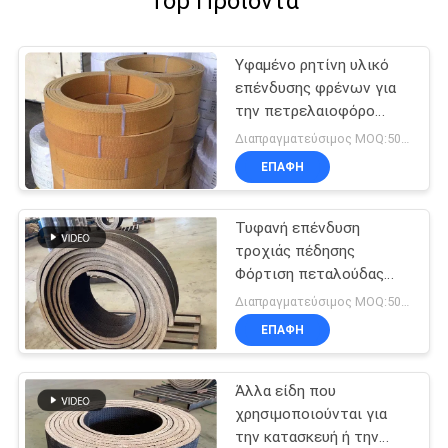
Top Προϊόντα
Υφαμένο ρητίνη υλικό
επένδυσης φρένων για
την πετρελαιοφόρο
περιοχή τρακτέρ
Διαπραγματεύσιμος MOQ:500 κλ
ανελκυστήρων γερανών
ΕΠΑΦΉ
θαλασσίων βαρούλκων
Τυφανή επένδυση
τροχιάς πέδησης
Φόρτιση πεταλούδας
πέδησης με πεταλούδα
Διαπραγματεύσιμος MOQ:500 χιλιοστά
πεταλούδας πέδησης
ΕΠΑΦΉ
από χαλκό αμίαντου
Άλλα είδη που
χρησιμοποιούνται για
την κατασκευή ή την