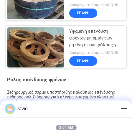
κατασκευή οχημάτων με
Διαπραγματεύσιμος MOQ:500 χιλιοστά
κινητήρα
ΕΠΑΦΉ
Υφαμένη επένδυση
φρένων μη αμιάντων
ρητίνη στους ρόλους για
το ρόλο επένδυσης
Διαπραγματεύσιμος MOQ:500 κλ
φρένων θαλασσίων
ΕΠΑΦΉ
βαρούλκων
Ρόλος επένδυσης φρένων
Σιδηρουργικό σύρμα υποστήριξης καλούπιας επένδυσης
πέδησης ρολ Σιδηρουργικό πλέγμα ενισχυμένο ελαστικό
επένδυση πέδησης
David
High Temperature Range -40C To 300C Brake Lining Roll with
ISO9001 Certification and 2mm Thickness
3:04 AM
Automotive Brake System Friction Roll 100mm Width for