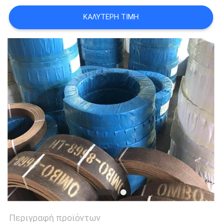
PRIVACY
ΚΑΛΎΤΕΡΗ ΤΙΜΉ
POLICY
Περιγραφή προϊόντων