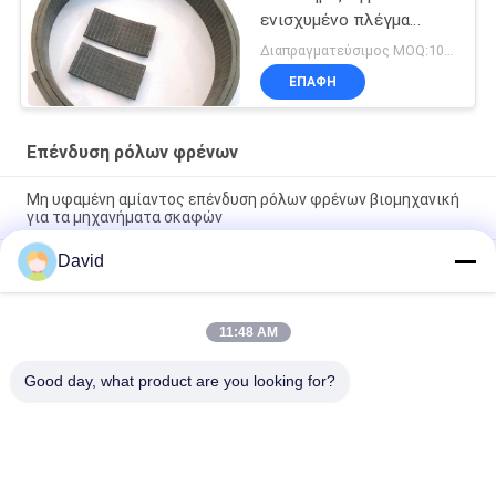
ενισχυμένο πλέγμα
λαστιχένιο υλικό
Διαπραγματεύσιμος MOQ:1000 κλ
χάλυβα ρόλων
ΕΠΑΦΉ
φορμαρισμένο το
επένδυση
Επένδυση ρόλων φρένων
Μη υφαμένη αμίαντος επένδυση ρόλων φρένων βιομηχανική
για τα μηχανήματα σκαφών
David
Ανταλλακτικά Τρακτέρ Αυτοκινήτων Επένδυση Φρένων με
Χαλκό και Ορείχαλκο για Ταμπούρα Φρένων και Πέδιλα
Φρένων
11:48 AM
Viscose γυαλιού υλική ISO9001 ζωνών φρένων ινών
πιστοποίηση Relining
Good day, what product are you looking for?
Λαϊκή κατηγορία
Όλα
Ρόλος Επένδυσης 
Επένδυση Ρόλων 