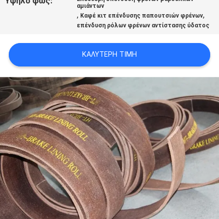
Υψηλό φως:
αμιάντων
PRIVACY
,
,
Καφέ κιτ επένδυσης παπουτσιών φρένων
POLICY
επένδυση ρόλων φρένων αντίστασης ύδατος
ΚΑΛΎΤΕΡΗ ΤΙΜΉ