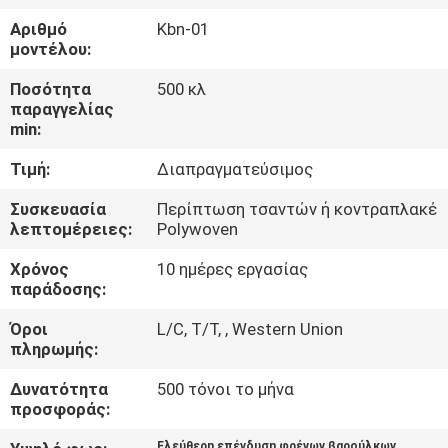
ΈΛΕΓΧΟΣ
Αριθμό
Kbn-01
μοντέλου:
ΜΑΣ
Ποσότητα
500 κλ
ΕΛΆΤΕ
παραγγελίας
min:
ΣΕ
Τιμή:
Διαπραγματεύσιμος
ΕΠΑΦΉ
ΜΕ
Συσκευασία
Περίπτωση τσαντών ή κοντραπλακέ
λεπτομέρειες:
Polywoven
Χρόνος
10 ημέρες εργασίας
ΖΗΤΉΣΤΕ
παράδοσης:
ΈΝΑ
Όροι
L/C, T/T, , Western Union
ΑΠΌΣΠΑΣΜΑ
πληρωμής:
Δυνατότητα
500 τόνοι το μήνα
SITEMAP
προσφοράς:
Ελεύθερη επένδυση φρένων βαρούλκων