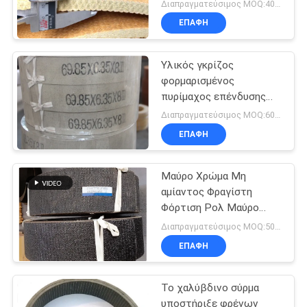
φρένων ελεύθερος για
Διαπραγματεύσιμος MOQ:400 ΚΛ
τις πετρελαιοπηγές
ΕΠΑΦΉ
βαρούλκων
Υλικός γκρίζος
φορμαρισμένος
πυρίμαχος επένδυσης
φρένων αμιάντων
Διαπραγματεύσιμος MOQ:600 κλ
ελεύθερος εύκαμπτος
ΕΠΑΦΉ
Μαύρο Χρώμα Μη
αμίαντος Φραγίστη
Φόρτιση Ρολ Μαύρο
υφασμένο Φραγίστη
Διαπραγματεύσιμος MOQ:500 χιλιοστά
Φόρτιση Σκοτεινή
ΕΠΑΦΉ
Φραγίστη
Το χαλύβδινο σύρμα
υποστήριξε φρένων