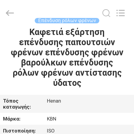
Zhengzhou
Kebona
Industry
Co.,
Ltd.
Επένδυση ρόλων φρένων
All
Rights
Reserved.
Καφετιά εξάρτηση
ΣΠΊΤΙ
επένδυσης παπουτσιών
ΠΡΟΪΌΝΤΑ
φρένων επένδυσης φρένων
βαρούλκων επένδυσης
ΠΕΡΊΠΟΥ
ρόλων φρένων αντίστασης
ΕΜΕΊΣ
ύδατος
ΓΎΡΟΣ
Τόπος
Henan
καταγωγής:
ΕΡΓΟΣΤΑΣΊΩΝ
Μάρκα:
KBN
ΠΟΙΟΤΙΚΌΣ
Πιστοποίηση:
ISO