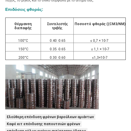
πάχος, το μήκος και το υλικό σύμφωνα με το αίτημά σας.
Επιδόσεις φθοράς:
Θέρμανση
Συντελεστής
Ποσοστό φθοράς ((CM3/NM)
διεπαφής
τριβής
100°C
0.40 ∙0.65
≤ 0,7 × 10-7
150°C
0.35 ∙0.65
≤ 1,1 × 10-7
200°C
0.30 ∙0.60
≤1,3×10-7
Ελεύθερη επένδυση φρένων βαρούλκων αμιάντων
Καφέ κιτ επένδυσης παπουτσιών φρένων
επένδυση ρόλων φρένων αντίστασης ύδατος