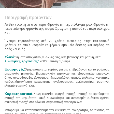
Περιγραφή προϊόντων
Ανθεκτικότητα στο νερό Φραγίστη περιτύλιγμα ρολ Φραγίστη
περιτύλιγμα φραγίστης καφέ Φραγίστη παπούτσι περιτύλιγμα
κιτ
Έχουμε περισσότερες από 20 χρόνια εμπειρίας στην κατασκευή
φρένων, τα οποία μπορούν να φέρουν αμοιβαίο όφελος και κέρδος σε
εσάς και εμάς.
Υλικό:
νήματα από χαλκό, γυάλινες ίνες, ίνες βισκόζης και ρητίνη, κλπ.
Συνθήκες εργασίας:
200°C, πίεση: 1,0 mpa
Εφαρμογές:
Χρησιμοποιείται ευρέως για την επιβράδυνση και το φρένισμα
μηχανικών μηχανών, βιομηχανικών μηχανών και εξορυκτικών μηχανών,
όπως ανεμοθόρυβο, ελκυστήρα, ζαχαροπλάνο, γερανό, μπλέντερ, γεννήτρια
ισχύος,Μηχανήματα κατασκευής, ανελκυστήρας, ανελκυστήρα, φορτηγό,
ελαφρύ φορτηγό, κλπ.
Χαρακτηριστικά:
Καλή ευελιξία, υψηλή αντοχή, αντοχή σε κρούσματα,
αντοχή στη θερμότητα, καλή δυαδικότητα και αναστομία, ευέλικτο φρένο,
εξαιρετική αντοχή στο λάδι και στην αντοχή στο νερό κλπ.
Μπορούμε να κατασκευάσουμε την ευελιξία, τη σκληρότητα, το πλάτος, το