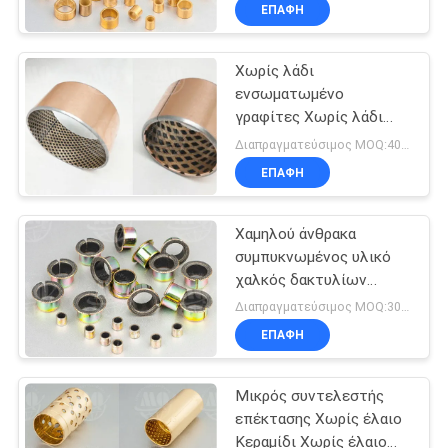
δακτυλίων χαλκού
ΈΛΕΓΧΟΣ
ΕΠΑΦΉ
Χωρίς λάδι
ΜΑΣ
ενσωματωμένο
ΕΛΆΤΕ
γραφίτες Χωρίς λάδι
ΣΕ
χάλκινο μανίκι
Διαπραγματεύσιμος MOQ:400 PC
μπουσίνες υψηλή
ΕΠΑΦΉ
ΕΠΑΦΉ
διάσπαση θερμότητας
ΜΕ
Χαμηλού άνθρακα
συμπυκνωμένος υλικό
ΖΗΤΉΣΤΕ
χαλκός δακτυλίων
χάλυβα χάλυβα
ΈΝΑ
Διαπραγματεύσιμος MOQ:300 PC
βασισμένος
ΕΠΑΦΉ
ΑΠΌΣΠΑΣΜΑ
Μικρός συντελεστής
SITEMAP
επέκτασης Χωρίς έλαιο
Κεραμίδι Χωρίς έλαιο