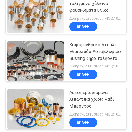
τυλιγμένο χάλκινο
φουσκώματα υλικό
φουσκώματος γραφίτη
Διαπραγματεύσιμος MOQ:100 PC
υψηλής ποιότητας
ΕΠΑΦΉ
Χωρίς άνθρακα Ατσάλι
Ελαιόλαδο Αυτοβλέψιμο
Bushing ξηρό τρέχοντας
Bushing αντοχή στην
Διαπραγματεύσιμος MOQ:50 σύνολα
φθορά
ΕΠΑΦΉ
Αυτοπεριορισμένα
λιπαντικά χωρίς λάδι
Μπρόγχος
Διαπραγματεύσιμος MOQ:100 PC
ΕΠΑΦΉ