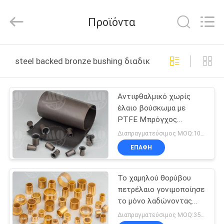
Zhengzhou
Kebona
Industry
Προϊόντα
Co.,
Ltd.
All
Rights
Reserved.
ΣΠΊΤΙ
steel backed bronze bushing διαδικτυακή κατασκευή
ΠΡΟΪΌΝΤΑ
Αντιφθαλμικό χωρίς
έλαιο βούσκωμα με
ΠΕΡΊΠΟΥ
PTFE Μπρόγχος
ΕΜΕΊΣ
βούσκωμα Μπρόγχος
Διαπραγματεύσιμος MOQ:100 PC
πλέγμα με PTFE
ΕΠΑΦΉ
βούσκωμα
ΓΎΡΟΣ
Το χαμηλού θορύβου
ΕΡΓΟΣΤΑΣΊΩΝ
πετρέλαιο γονιμοποίησε
το μόνο λαδώνοντας
ΠΟΙΟΤΙΚΌΣ
υλικό του Μπους
Διαπραγματεύσιμος MOQ:350 PC