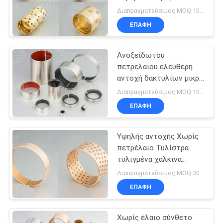
Φούσκωμα Χωρίς έλαιο
PRIVACY
Διαπραγματεύσιμος MOQ:100 PC
ΕΠΑΦΉ
POLICY
Ανοξείδωτου
πετρελαίου ελεύθερη
αντοχή δακτυλίων μικρή
μαγνητική άριστη
Διαπραγματεύσιμος MOQ:100 PC
ΕΠΑΦΉ
Υψηλής αντοχής Χωρίς
πετρέλαιο Τυλίστρα
τυλιγμένα χάλκινα
Τυλίστρα από χάλυβα
Διαπραγματεύσιμος MOQ:300 PC
Υποστηριζόμενο ρουλέν
ΕΠΑΦΉ
Χωρίς έλαιο σύνθετο