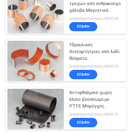
τροχών από ανθρακούχο
χάλυβα Μαγνητικά
ρουλεμάνια
Διαπραγματεύσιμος MOQ:200 PC
Ηλεκτρομαγνητικά
ΕΠΑΦΉ
χωρίς λάδι
Υδραυλικές
Ανεξαρτήτριες από λάδι
Βύσματα
Αυτοδιαβρωτικά
Διαπραγματεύσιμος MOQ:250 PC
Βύσματα Χαλκού
ΕΠΑΦΉ
Βύσματα Χωρίς λάδι
Αντιφθαλμικό χωρίς
έλαιο βούσκωμα με
PTFE Μπρόγχος
βούσκωμα Μπρόγχος
Διαπραγματεύσιμος MOQ:100 PC
πλέγμα με PTFE
ΕΠΑΦΉ
βούσκωμα