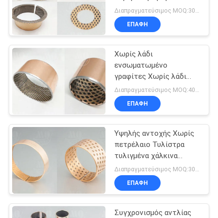
ρυμουλκούμενο υψηλής
PRIVACY
Διαπραγματεύσιμος MOQ:300 PC
χωρητικότητας Κίνα
ΕΠΑΦΉ
POLICY
Χωρίς λάδι
ενσωματωμένο
γραφίτες Χωρίς λάδι
χάλκινο μανίκι
Διαπραγματεύσιμος MOQ:400 PC
μπουσίνες υψηλή
ΕΠΑΦΉ
διάσπαση θερμότητας
Υψηλής αντοχής Χωρίς
πετρέλαιο Τυλίστρα
τυλιγμένα χάλκινα
Τυλίστρα από χάλυβα
Διαπραγματεύσιμος MOQ:300 PC
Υποστηριζόμενο ρουλέν
ΕΠΑΦΉ
Συγχρονισμός αντλίας