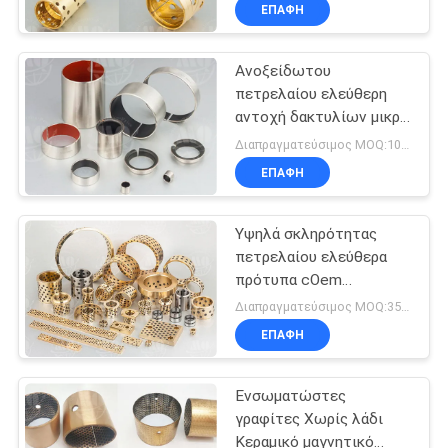
ΈΛΕΓΧΟΣ
ΕΠΑΦΉ
Ανοξείδωτου
ΜΑΣ
πετρελαίου ελεύθερη
ΕΛΆΤΕ
αντοχή δακτυλίων μικρή
ΣΕ
μαγνητική άριστη
Διαπραγματεύσιμος MOQ:100 PC
ΕΠΑΦΉ
ΕΠΑΦΉ
ΜΕ
Υψηλά σκληρότητας
πετρελαίου ελεύθερα
ΖΗΤΉΣΤΕ
πρότυπα cOem
εφαρμογής δακτυλίων
ΈΝΑ
Διαπραγματεύσιμος MOQ:350 PC
αυτοκινητικά
ΕΠΑΦΉ
ΑΠΌΣΠΑΣΜΑ
Ενσωματώστες
SITEMAP
γραφίτες Χωρίς λάδι
Κεραμικό μαγνητικό