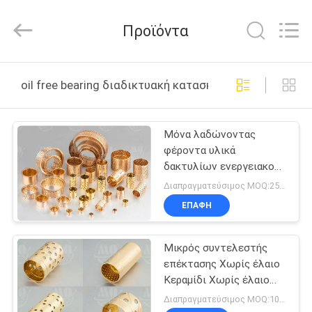
Zhengzhou
Kebona
Industry
Προϊόντα
Co.,
Ltd.
All
Rights
Reserved.
ΣΠΊΤΙ
oil free bearing διαδικτυακή κατασκευή
ΠΡΟΪΌΝΤΑ
Μόνα λαδώνοντας
φέροντα υλικά
ΠΕΡΊΠΟΥ
δακτυλίων ενεργειακού
ΕΜΕΊΣ
αποδοτικά πετρελαίου
Διαπραγματεύσιμος MOQ:250 PC
ελεύθερα
ΕΠΑΦΉ
ΓΎΡΟΣ
Μικρός συντελεστής
ΕΡΓΟΣΤΑΣΊΩΝ
επέκτασης Χωρίς έλαιο
Κεραμίδι Χωρίς έλαιο
ΠΟΙΟΤΙΚΌΣ
Φούσκωμα Χωρίς έλαιο
Διαπραγματεύσιμος MOQ:100 PC