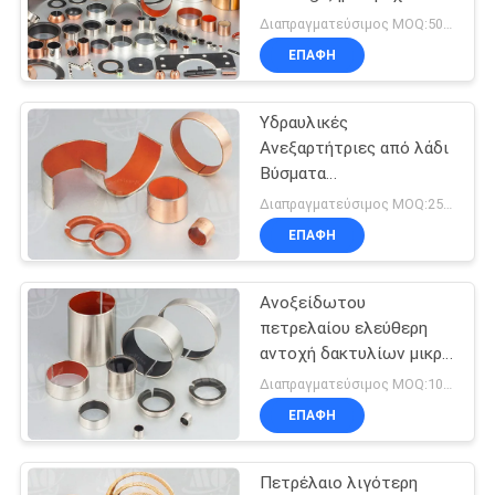
Bushing αντοχή στην
PRIVACY
Διαπραγματεύσιμος MOQ:50 σύνολα
φθορά
ΕΠΑΦΉ
POLICY
Υδραυλικές
Ανεξαρτήτριες από λάδι
Βύσματα
Αυτοδιαβρωτικά
Διαπραγματεύσιμος MOQ:250 PC
Βύσματα Χαλκού
ΕΠΑΦΉ
Βύσματα Χωρίς λάδι
Ανοξείδωτου
πετρελαίου ελεύθερη
αντοχή δακτυλίων μικρή
μαγνητική άριστη
Διαπραγματεύσιμος MOQ:100 PC
ΕΠΑΦΉ
Πετρέλαιο λιγότερη