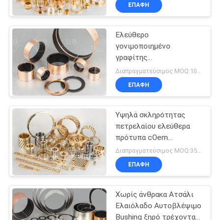
ΈΛΕΓΧΟΣ
ΕΠΑΦΉ
Ελεύθερο
ΜΑΣ
γονιμοποιημένο
ΕΛΆΤΕ
γραφίτης
ΣΕ
προσαρμοσμένο
Διαπραγματεύσιμος MOQ:100 PC
δακτύλιοι υλικό
ΕΠΑΦΉ
ΕΠΑΦΉ
πετρελαίου χαλκού
ΜΕ
υποστηρίζοντας
Υψηλά σκληρότητας
πετρελαίου ελεύθερα
ΖΗΤΉΣΤΕ
πρότυπα cOem
εφαρμογής δακτυλίων
ΈΝΑ
Διαπραγματεύσιμος MOQ:350 PC
αυτοκινητικά
ΕΠΑΦΉ
ΑΠΌΣΠΑΣΜΑ
Χωρίς άνθρακα Ατσάλι
SITEMAP
Ελαιόλαδο Αυτοβλέψιμο
Bushing ξηρό τρέχοντας