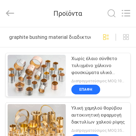
Zhengzhou
Kebona
Industry
Προϊόντα
Co.,
Ltd.
All
Rights
Reserved.
ΣΠΊΤΙ
graphite bushing material διαδικτυακή κατασκευή
ΠΡΟΪΌΝΤΑ
Χωρίς έλαιο σύνθετο
τυλιγμένο χάλκινο
ΠΕΡΊΠΟΥ
φουσκώματα υλικό
ΕΜΕΊΣ
φουσκώματος γραφίτη
Διαπραγματεύσιμος MOQ:100 PC
υψηλής ποιότητας
ΕΠΑΦΉ
ΓΎΡΟΣ
Υλική χαμηλού θορύβου
ΕΡΓΟΣΤΑΣΊΩΝ
αυτοκινητική εφαρμογή
δακτυλίων χαλκού ρίψης
ΠΟΙΟΤΙΚΌΣ
Διαπραγματεύσιμος MOQ:350 PC