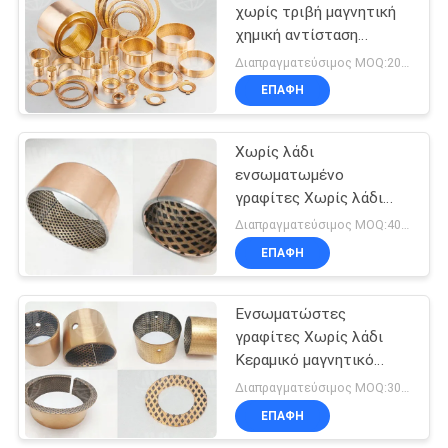
χωρίς τριβή μαγνητική
χημική αντίσταση
συναρμολογήσεων
Διαπραγματεύσιμος MOQ:200 PC
ρουλεμάν εύκολη
ΕΠΑΦΉ
Χωρίς λάδι
ενσωματωμένο
γραφίτες Χωρίς λάδι
χάλκινο μανίκι
Διαπραγματεύσιμος MOQ:400 PC
μπουσίνες υψηλή
ΕΠΑΦΉ
διάσπαση θερμότητας
Ενσωματώστες
γραφίτες Χωρίς λάδι
Κεραμικό μαγνητικό
ρυμουλκούμενο υψηλής
Διαπραγματεύσιμος MOQ:300 PC
χωρητικότητας Κίνα
ΕΠΑΦΉ