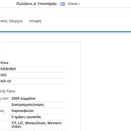
Πωλήσεις & Υποστήριξη
Greek
ικός έλεγχος
επαφή
α
Κίνα
KEBONA
ISO
KR-10
λής Όροι:
ς min:
2000 κομμάτια
Διαπραγματεύσιμος
ιες:
Χαρτοκιβώτιο
5 ημέρες εργασίας
T/T, L/C, MoneyGram, Western
Union