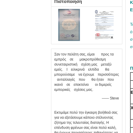
Πιστοποίηση
Κ
Ε
Τ
ό
σ
σ
Σαν τον πελάτη σας, είμαι προς τα
εμπρός σε μακροπρόθεσμη
συνεταιριστική σχέση μας μεταξύ
Π
εμείς. Ι ειλικρινά ελπίδα θα
μπορούσαμε να έχουμε περισσότερες
ανταλλαγές που θα ήταν που
ικανό σε επεκτείνει οι διμερείς
εμπορικές σχέσεις μας.
—— Steve
Χ
Εκτιμάμε πολύ την έγκαιρη βοήθειά σας
για να εξετάσουμε κάποιο στέλνοντας
ζήτημα της τελευταίας διαταγής. Η
επένδυση φρένων σας είναι πολύ καλή,
θα έχουμε περισσότερες πιθανότητες να