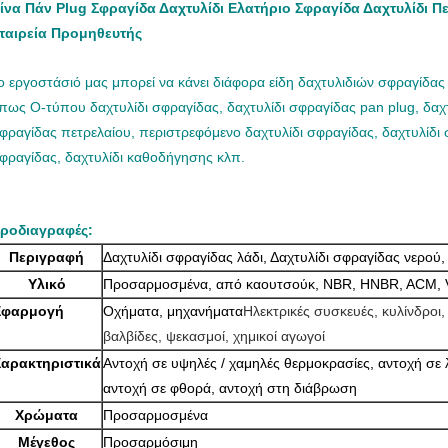
ίνα Πάν Plug Σφραγίδα Δαχτυλίδι Ελατήριο Σφραγίδα Δαχτυλίδι Π
ταιρεία Προμηθευτής
ο εργοστάσιό μας μπορεί να κάνει διάφορα είδη δαχτυλιδιών σφραγίδα
πως O-τύπου δαχτυλίδι σφραγίδας, δαχτυλίδι σφραγίδας pan plug, δαχτ
φραγίδας πετρελαίου, περιστρεφόμενο δαχτυλίδι σφραγίδας, δαχτυλίδι 
φραγίδας, δαχτυλίδι καθοδήγησης κλπ.
ροδιαγραφές:
Περιγραφή
Δαχτυλίδι σφραγίδας λάδι, Δαχτυλίδι σφραγίδας νερού
Υλικό
Προσαρμοσμένα, από καουτσούκ, NBR, HNBR, ACM,
Εφαρμογή
Οχήματα, μηχανήματα
Ηλεκτρικές συσκευές, κυλίνδροι,
βαλβίδες, ψεκασμοί, χημικοί αγωγοί
αρακτηριστικά
Αντοχή σε υψηλές / χαμηλές θερμοκρασίες, αντοχή σε λ
αντοχή σε φθορά, αντοχή στη διάβρωση
Χρώματα
Προσαρμοσμένα
Μέγεθος
Προσαρμόσιμη