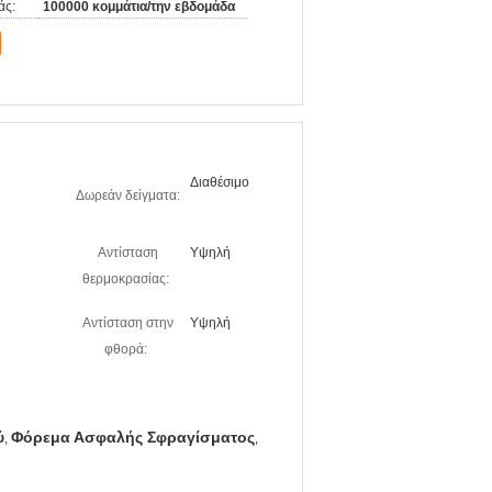
άς:
100000 κομμάτια/την εβδομάδα
Διαθέσιμο
Δωρεάν δείγματα:
Αντίσταση
Υψηλή
θερμοκρασίας:
Αντίσταση στην
Υψηλή
φθορά:
ύ
Φόρεμα Ασφαλής Σφραγίσματος
,
,