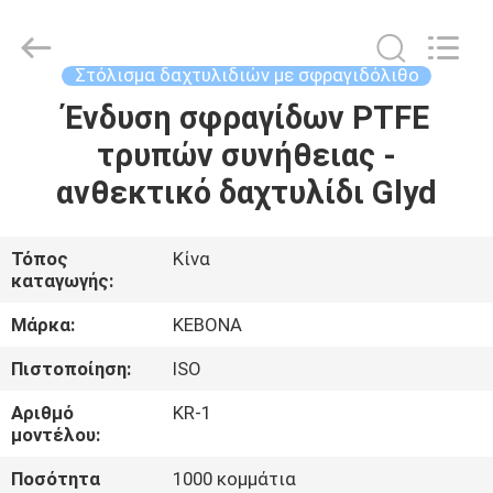
Zhengzhou
Kebona
Industry
Co.,
Ltd.
Στόλισμα δαχτυλιδιών με σφραγιδόλιθο
All
Rights
Reserved.
Ένδυση σφραγίδων PTFE
ΣΠΊΤΙ
τρυπών συνήθειας -
ΠΡΟΪΌΝΤΑ
ανθεκτικό δαχτυλίδι Glyd
ΠΕΡΊΠΟΥ
Τόπος
Κίνα
καταγωγής:
ΕΜΕΊΣ
Μάρκα:
KEBONA
ΓΎΡΟΣ
Πιστοποίηση:
ISO
ΕΡΓΟΣΤΑΣΊΩΝ
Αριθμό
KR-1
μοντέλου:
ΠΟΙΟΤΙΚΌΣ
Ποσότητα
1000 κομμάτια