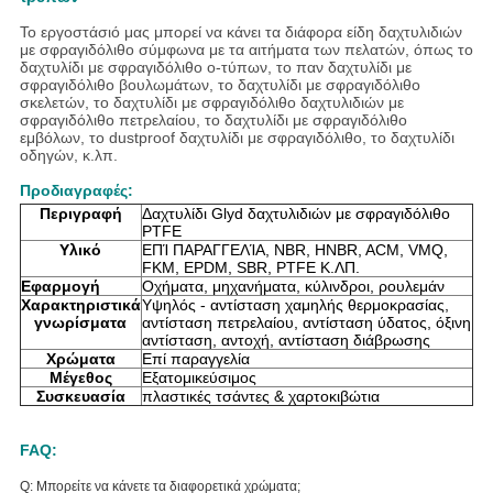
Το εργοστάσιό μας μπορεί να κάνει τα διάφορα είδη δαχτυλιδιών
με σφραγιδόλιθο σύμφωνα με τα αιτήματα των πελατών, όπως το
δαχτυλίδι με σφραγιδόλιθο ο-τύπων, το παν δαχτυλίδι με
σφραγιδόλιθο βουλωμάτων, το δαχτυλίδι με σφραγιδόλιθο
σκελετών, το δαχτυλίδι με σφραγιδόλιθο δαχτυλιδιών με
σφραγιδόλιθο πετρελαίου, το δαχτυλίδι με σφραγιδόλιθο
εμβόλων, το dustproof δαχτυλίδι με σφραγιδόλιθο, το δαχτυλίδι
οδηγών, κ.λπ.
Προδιαγραφές:
Περιγραφή
Δαχτυλίδι Glyd δαχτυλιδιών με σφραγιδόλιθο
PTFE
Υλικό
ΕΠΊ ΠΑΡΑΓΓΕΛΊΑ, NBR, HNBR, ACM, VMQ,
FKM, EPDM, SBR, PTFE Κ.ΛΠ.
Εφαρμογή
Οχήματα, μηχανήματα, κύλινδροι, ρουλεμάν
Χαρακτηριστικά
Υψηλός - αντίσταση χαμηλής θερμοκρασίας,
γνωρίσματα
αντίσταση πετρελαίου, αντίσταση ύδατος, όξινη
αντίσταση, αντοχή, αντίσταση διάβρωσης
Χρώματα
Επί παραγγελία
Μέγεθος
Εξατομικεύσιμος
Συσκευασία
πλαστικές τσάντες & χαρτοκιβώτια
FAQ:
Q: Μπορείτε να κάνετε τα διαφορετικά χρώματα;