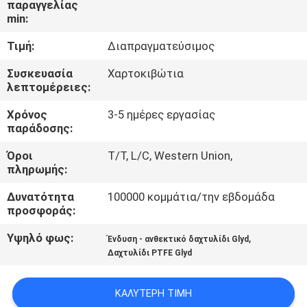
παραγγελίας
ΈΛΕΓΧΟΣ
min:
Τιμή:
Διαπραγματεύσιμος
ΜΑΣ
ΕΛΆΤΕ
Συσκευασία
Χαρτοκιβώτια
λεπτομέρειες:
ΣΕ
Χρόνος
3-5 ημέρες εργασίας
ΕΠΑΦΉ
παράδοσης:
ΜΕ
Όροι
T/T, L/C, Western Union,
πληρωμής:
ΖΗΤΉΣΤΕ
Δυνατότητα
100000 κομμάτια/την εβδομάδα
ΈΝΑ
προσφοράς:
ΑΠΌΣΠΑΣΜΑ
Υψηλό φως:
,
Ένδυση - ανθεκτικό δαχτυλίδι Glyd
Δαχτυλίδι PTFE Glyd
SITEMAP
ΚΑΛΎΤΕΡΗ ΤΙΜΉ