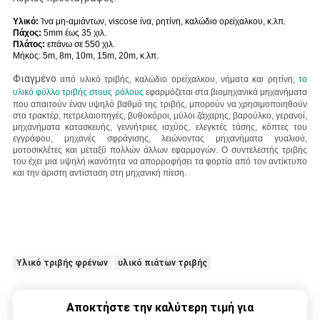
Υλικό:
Ίνα μη-αμιάντων, viscose ίνα, ρητίνη, καλώδιο ορείχαλκου, κ.λπ.
Πάχος:
5mm έως 35 χιλ.
Πλάτος:
επάνω σε 550 χιλ.
Μήκος: 5m, 8m, 10m, 15m, 20m, κ.λπ.
Φιαγμένο
από υλικό τριβής, καλώδιο ορείχαλκου, νήματα και ρητίνη,
το
υλικό φύλλο τριβής στους ρόλους
εφαρμόζεται στα βιομηχανικά μηχανήματα
που απαιτούν έναν υψηλό βαθμό της τριβής, μπορούν να χρησιμοποιηθούν
στα τρακτέρ, πετρελαιοπηγές, βυθοκόροι, μύλοι ζάχαρης, βαρούλκο, γερανοί,
μηχανήματα κατασκευής, γεννήτριες ισχύος, ελεγκτές τάσης, κόπτες του
εγγράφου, μηχανές σφράγισης, λειώνοντας μηχανήματα γυαλιού,
μοτοσικλέτες και μεταξύ πολλών άλλων εφαρμογών.
Ο συντελεστής τριβής
του έχει μια υψηλή ικανότητα να απορροφήσει τα φορτία από τον αντίκτυπο
και την άριστη αντίσταση στη μηχανική πίεση.
Υλικό τριβής φρένων
υλικό πιάτων τριβής
Αποκτήστε την καλύτερη τιμή για