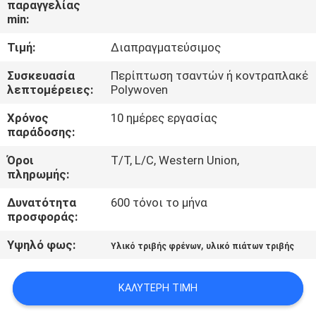
παραγγελίας
ΈΛΕΓΧΟΣ
min:
Τιμή:
Διαπραγματεύσιμος
ΜΑΣ
ΕΛΆΤΕ
Συσκευασία
Περίπτωση τσαντών ή κοντραπλακέ
λεπτομέρειες:
Polywoven
ΣΕ
Χρόνος
10 ημέρες εργασίας
ΕΠΑΦΉ
παράδοσης:
ΜΕ
Όροι
T/T, L/C, Western Union,
πληρωμής:
ΖΗΤΉΣΤΕ
Δυνατότητα
600 τόνοι το μήνα
ΈΝΑ
προσφοράς:
ΑΠΌΣΠΑΣΜΑ
Υψηλό φως:
,
Υλικό τριβής φρένων
υλικό πιάτων τριβής
SITEMAP
ΚΑΛΎΤΕΡΗ ΤΙΜΉ