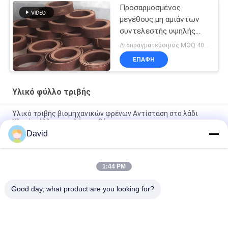
Προσαρμοσμένος
μεγέθους μη αμιάντων
συντελεστής υψηλής
τριβής τριβής υλικός
Διαπραγματεύσιμος MOQ:400 ΚΛ
ΕΠΑΦΉ
Υλικό φύλλο τριβής
Υλικό τριβής βιομηχανικών φρένων Αντίσταση στο λάδι
Υλικό φύλλου υψηλής τριβής
David
Υφαμένη ρητίνη Viscose φύλλων τριβής υλική ίνα με τα
καλώδια ορείχαλκου
1:44 PM
Υλική τριβή φύλλων τριβής τρακτέρ βαρούλκων βαρούλκων
που ευθυγραμμίζει την υψηλή αντοχή
Good day, what product are you looking for?
Λαϊκή κατηγορία
Όλα