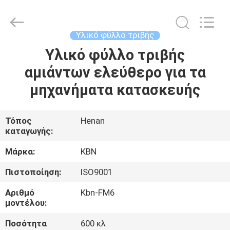
Zhengzhou
Kebona
Industry
Co.,
Ltd.
Υλικό φύλλο τριβής
All
Rights
Reserved.
Υλικό φύλλο τριβής
ΣΠΊΤΙ
αμιάντων ελεύθερο για τα
ΠΡΟΪΌΝΤΑ
μηχανήματα κατασκευής
ΠΕΡΊΠΟΥ
Τόπος
Henan
καταγωγής:
ΕΜΕΊΣ
Μάρκα:
KBN
ΓΎΡΟΣ
Πιστοποίηση:
ISO9001
ΕΡΓΟΣΤΑΣΊΩΝ
Αριθμό
Kbn-FM6
μοντέλου:
ΠΟΙΟΤΙΚΌΣ
Ποσότητα
600 κλ