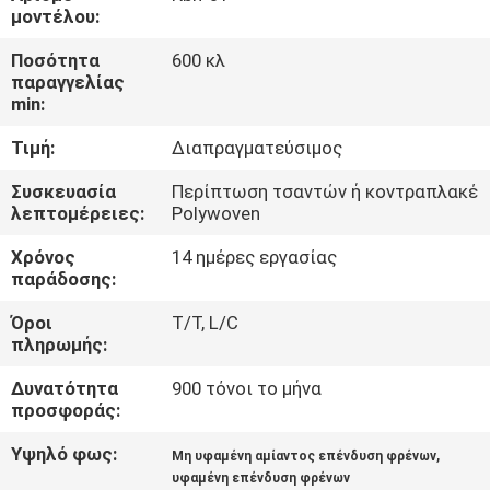
ΈΛΕΓΧΟΣ
μοντέλου:
Ποσότητα
600 κλ
ΜΑΣ
παραγγελίας
min:
ΕΛΆΤΕ
Τιμή:
Διαπραγματεύσιμος
ΣΕ
ΕΠΑΦΉ
Συσκευασία
Περίπτωση τσαντών ή κοντραπλακέ
λεπτομέρειες:
Polywoven
ΜΕ
Χρόνος
14 ημέρες εργασίας
παράδοσης:
ΖΗΤΉΣΤΕ
Όροι
T/T, L/C
ΈΝΑ
πληρωμής:
ΑΠΌΣΠΑΣΜΑ
Δυνατότητα
900 τόνοι το μήνα
προσφοράς:
SITEMAP
Υψηλό φως:
,
Μη υφαμένη αμίαντος επένδυση φρένων
υφαμένη επένδυση φρένων