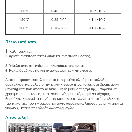
100°C
0.40-0.65
≤0.7×10-7
150°C
0.35-0.65
≤1.1×10-7
200°C
0.30-0.60
≤1.3×10-7
Πλεονεκτήματα:
1.
Καλή ευελιξία,
2. Άριστη
αντίσταση πετρελαίου και αντίσταση ύδατος,
3. Υψηλή
αντοχή, αντίσταση κλονισμού, πυρίμαχη,
4. Καλές δυαδικότητα και αναστόμωση, ευκίνητο φρένο.
Αυτό το προϊόν αποτελείται από το υφαμένο υλικό με το καλώδιο
ορείχαλκου, ίνα υάλου ρητίνης, και viscose η ίνα, ισχύει στα βιομηχανικά
μηχανήματα που απαιτούν έναν υψηλό βαθμό της τριβής, μπορούν να
χρησιμοποιηθούν στις πετρελαιοπηγές, βυθοκόροι, μύλοι ζάχαρης,
βαρούλκο, γερανοί, μηχανήματα κατασκευής, γεννήτριες ισχύος, ελεγκτές
τάσης, κόπτες του εγγράφου, μηχανές σφράγισης, λειώνοντας μηχανήματα
γυαλιού, μεταξύ πολλών άλλων εφαρμογών.
Αποστολή: