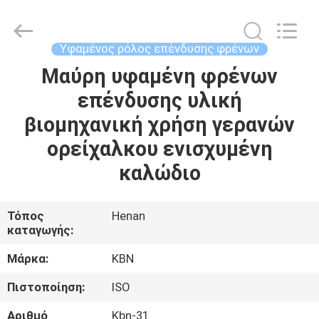
Zhengzhou
Kebona
Industry
Co.,
Ltd.
Υφαμένος ρόλος επένδυσης φρένων
All
Rights
Reserved.
Μαύρη υφαμένη φρένων
ΣΠΊΤΙ
επένδυσης υλική
ΠΡΟΪΌΝΤΑ
βιομηχανική χρήση γερανών
ορείχαλκου ενισχυμένη
ΠΕΡΊΠΟΥ
καλώδιο
ΕΜΕΊΣ
Τόπος
Henan
καταγωγής:
ΓΎΡΟΣ
ΕΡΓΟΣΤΑΣΊΩΝ
Μάρκα:
KBN
Πιστοποίηση:
ISO
ΠΟΙΟΤΙΚΌΣ
Αριθμό
Kbn-31