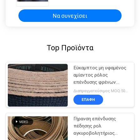
ενισχυμένη καλώδιο
Να συνεχίσει
Top Προϊόντα
Εύκαμπτος μη υφαμένος
αμίαντος ρόλος
επένδυσης φρένων
τρακτέρ
Διαπραγματεύσιμος MOQ:500 κλ
ΕΠΑΦΉ
Γήρανση επένδυσης
πέδησης ρολ
αγκυροβολητήριος