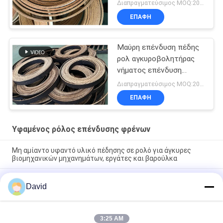
κουμπί επένδυση
Διαπραγματεύσιμος MOQ:20 ρόλοι
πέδησης τρυπημένο
ΕΠΑΦΉ
υφασμένο επένδυση
πέδησης
Μαύρη επένδυση πέδης
ρολ αγκυροβολητήρας
νήματος επένδυση
πέδης μαύρο χρώμα
Διαπραγματεύσιμος MOQ:20 ρόλοι
υφασμένη επένδυση
ΕΠΑΦΉ
πέδης
Υφαμένος ρόλος επένδυσης φρένων
Μη αμίαντο υφαντό υλικό πέδησης σε ρολό για άγκυρες
βιομηχανικών μηχανημάτων, εργάτες και βαρούλκα
Αμίαντου Ελεύθερο Υφαντό Υλικό Επένδυσης Φρένων σε
David
Ρολό για Τρακτέρ, Γερανούς, Ανυψωτικά Μηχανήματα και
Ανελκυστήρες σε Εργοστάσια Ζάχαρης
Ελαστικός ανεμοθρεπτήρας ανεμοθρεπτήρα υφασμένο ρολό
3:25 AM