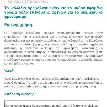
Περιγραφή προϊόντων
Το καλώδιο ορείχαλκου ενίσχυσε το μαύρο υφαμένο
χρώμα ρόλο επένδυσης φρένων για το βιομηχανικό
φρενάρισμα
Εκτενής χρήση:
Οι υφαμένες επενδύσεις φρένων χρησιμοποιούνται ευρέως στην
επιβράδυνση και το φρενάρισμα των μηχανών μηχανικών, των μηχανών
βιομηχανίας και των μηχανών μεταλλείας, όπως το βαρούλκο, το βαρούλκο,
το τρακτέρ, ο μύλος ζάχαρης, ο γερανός, η διάτρηση πετρελαιοπηγών, το
μπλέντερ, η γεννήτρια δύναμης, τα μηχανήματα κατασκευής, ο
ανελκυστήρας, ο ανελκυστήρας, η επανάλειψη, το ελαφρύ φορτηγό, κ.λπ.
Έχουμε περισσότερο από 10 έτη εμπειρίας στην κατασκευή των υφαμένων
επενδύσεων φρένων, οι οποίες μπορούν να μας φέρουν το αμοιβαίο όφελος
και τα κέρδη σε σας και.
Υλικά:
Υλικά
καλωδίων, ίνας υάλου, viscose ινών, ρητίνης και τριβής
ορείχαλκου
,
κ.λπ. Ο συντελεστής τριβής του έχει μια υψηλή ικανότητα να απορροφήσει τα
φορτία από τον αντίκτυπο και την άριστη αντίσταση στη μηχανική πίεση.
Απόδοση ένδυσης:
Θερμοκρασία διεπαφών
Συντελεστής τριβής
Ποσοστό ένδυσης (CM3/NM)