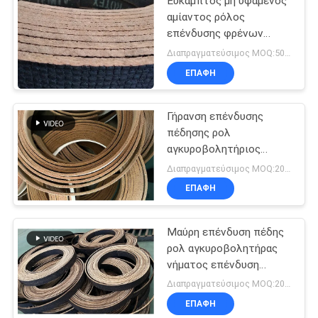
Εύκαμπτος μη υφαμένος
αμίαντος ρόλος
επένδυσης φρένων
τρακτέρ
Διαπραγματεύσιμος MOQ:500 κλ
ΕΠΑΦΉ
Γήρανση επένδυσης
πέδησης ρολ
αγκυροβολητήριος
κουμπί επένδυση
Διαπραγματεύσιμος MOQ:20 ρόλοι
πέδησης τρυπημένο
ΕΠΑΦΉ
υφασμένο επένδυση
πέδησης
Μαύρη επένδυση πέδης
ρολ αγκυροβολητήρας
νήματος επένδυση
πέδης μαύρο χρώμα
Διαπραγματεύσιμος MOQ:20 ρόλοι
υφασμένη επένδυση
ΕΠΑΦΉ
πέδης