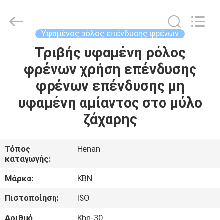
Zhengzhou
Kebona
Industry
Co.,
Ltd.
Υφαμένος ρόλος επένδυσης φρένων
All
Rights
Reserved.
Τριβής υφαμένη ρόλος
ΣΠΊΤΙ
φρένων χρήση επένδυσης
ΠΡΟΪΌΝΤΑ
φρένων επένδυσης μη
υφαμένη αμίαντος στο μύλο
ΠΕΡΊΠΟΥ
ζάχαρης
ΕΜΕΊΣ
Τόπος
Henan
καταγωγής:
ΓΎΡΟΣ
ΕΡΓΟΣΤΑΣΊΩΝ
Μάρκα:
KBN
Πιστοποίηση:
ISO
ΠΟΙΟΤΙΚΌΣ
Αριθμό
Kbn-30