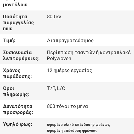
ΈΛΕΓΧΟΣ
μοντέλου:
Ποσότητα
800 κλ
ΜΑΣ
παραγγελίας
min:
ΕΛΆΤΕ
Τιμή:
Διαπραγματεύσιμος
ΣΕ
ΕΠΑΦΉ
Συσκευασία
Περίπτωση τσαντών ή κοντραπλακέ
λεπτομέρειες:
Polywoven
ΜΕ
Χρόνος
12 ημέρες εργασίας
παράδοσης:
ΖΗΤΉΣΤΕ
Όροι
T/T, L/C
ΈΝΑ
πληρωμής:
ΑΠΌΣΠΑΣΜΑ
Δυνατότητα
800 τόνοι το μήνα
προσφοράς:
SITEMAP
Υψηλό φως:
,
υφαμένο υλικό επένδυσης φρένων
,
υφαμένη επένδυση φρένων