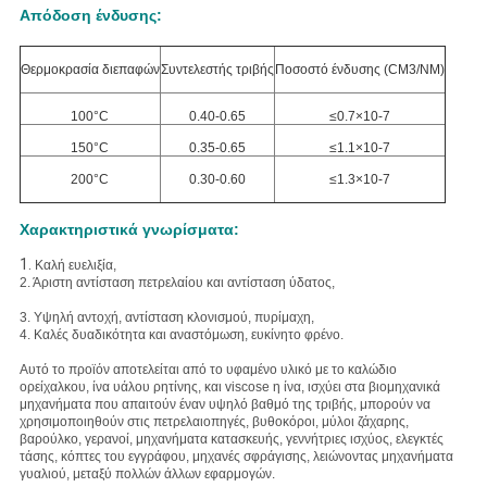
Απόδοση ένδυσης:
Θερμοκρασία διεπαφών
Συντελεστής τριβής
Ποσοστό ένδυσης (CM3/NM)
100°C
0.40-0.65
≤0.7×10-7
150°C
0.35-0.65
≤1.1×10-7
200°C
0.30-0.60
≤1.3×10-7
Χαρακτηριστικά γνωρίσματα:
1.
Καλή ευελιξία,
2. Άριστη
αντίσταση πετρελαίου και αντίσταση ύδατος,
3. Υψηλή
αντοχή, αντίσταση κλονισμού, πυρίμαχη,
4. Καλές δυαδικότητα και αναστόμωση, ευκίνητο φρένο.
Αυτό το προϊόν αποτελείται από το υφαμένο υλικό με το καλώδιο
ορείχαλκου, ίνα υάλου ρητίνης, και viscose η ίνα, ισχύει στα βιομηχανικά
μηχανήματα που απαιτούν έναν υψηλό βαθμό της τριβής, μπορούν να
χρησιμοποιηθούν στις πετρελαιοπηγές, βυθοκόροι, μύλοι ζάχαρης,
βαρούλκο, γερανοί, μηχανήματα κατασκευής, γεννήτριες ισχύος, ελεγκτές
τάσης, κόπτες του εγγράφου, μηχανές σφράγισης, λειώνοντας μηχανήματα
γυαλιού, μεταξύ πολλών άλλων εφαρμογών.