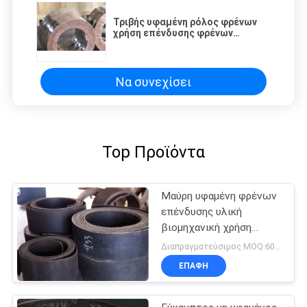
Τριβής υφαμένη ρόλος φρένων
χρήση επένδυσης φρένων
επένδυσης μη υφαμένη αμίαντος
στο μύλο ζάχαρης
Να συνεχίσει
Top Προϊόντα
Μαύρη υφαμένη φρένων
επένδυσης υλική
βιομηχανική χρήση
γερανών ορείχαλκου
Διαπραγματεύσιμος MOQ:600 κλ
ενισχυμένη καλώδιο
ΕΠΑΦΉ