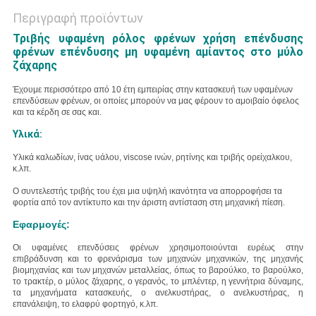
Περιγραφή προϊόντων
Τριβής υφαμένη ρόλος φρένων χρήση επένδυσης
φρένων επένδυσης μη υφαμένη αμίαντος στο μύλο
ζάχαρης
Έχουμε περισσότερο από 10 έτη εμπειρίας στην κατασκευή των υφαμένων
επενδύσεων φρένων, οι οποίες μπορούν να μας φέρουν το αμοιβαίο όφελος
και τα κέρδη σε σας και.
Υλικά:
Υλικά
καλωδίων, ίνας υάλου, viscose ινών, ρητίνης και τριβής
ορείχαλκου
,
κ.λπ.
Ο συντελεστής τριβής του έχει μια υψηλή ικανότητα να απορροφήσει τα
φορτία από τον αντίκτυπο και την άριστη αντίσταση στη μηχανική πίεση.
Εφαρμογές:
Οι υφαμένες επενδύσεις φρένων χρησιμοποιούνται ευρέως στην
επιβράδυνση και το φρενάρισμα των μηχανών μηχανικών, της μηχανής
βιομηχανίας και των μηχανών μεταλλείας, όπως το βαρούλκο, το βαρούλκο,
το τρακτέρ, ο μύλος ζάχαρης, ο γερανός, το μπλέντερ, η γεννήτρια δύναμης,
τα μηχανήματα κατασκευής, ο ανελκυστήρας, ο ανελκυστήρας, η
επανάλειψη, το ελαφρύ φορτηγό, κ.λπ.