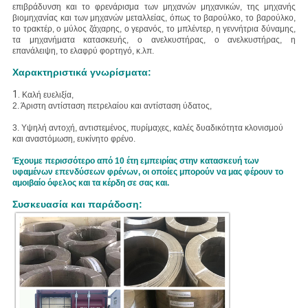
επιβράδυνση και το φρενάρισμα των μηχανών μηχανικών, της μηχανής
βιομηχανίας και των μηχανών μεταλλείας, όπως το βαρούλκο, το βαρούλκο,
το τρακτέρ, ο μύλος ζάχαρης, ο γερανός, το μπλέντερ, η γεννήτρια δύναμης,
τα μηχανήματα κατασκευής, ο ανελκυστήρας, ο ανελκυστήρας, η
επανάλειψη, το ελαφρύ φορτηγό, κ.λπ.
Χαρακτηριστικά γνωρίσματα:
1.
Καλή ευελιξία,
2. Άριστη
αντίσταση πετρελαίου και αντίσταση ύδατος,
3. Υψηλή
αντοχή, αντιστεμένος, πυρίμαχες, καλές δυαδικότητα κλονισμού
και αναστόμωση, ευκίνητο φρένο.
Έχουμε περισσότερο από 10 έτη εμπειρίας στην κατασκευή των
υφαμένων επενδύσεων φρένων, οι οποίες μπορούν να μας φέρουν το
αμοιβαίο όφελος και τα κέρδη σε σας και.
Συσκευασία και παράδοση: