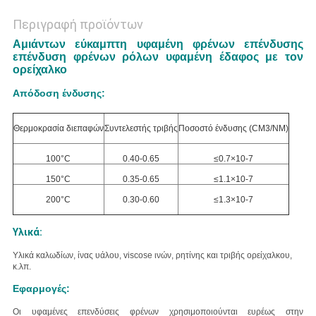
Περιγραφή προϊόντων
Αμιάντων εύκαμπτη υφαμένη φρένων επένδυσης
επένδυση φρένων ρόλων υφαμένη έδαφος με τον
ορείχαλκο
Απόδοση ένδυσης:
Θερμοκρασία διεπαφών
Συντελεστής τριβής
Ποσοστό ένδυσης (CM3/NM)
100°C
0.40-0.65
≤0.7×10-7
150°C
0.35-0.65
≤1.1×10-7
200°C
0.30-0.60
≤1.3×10-7
Υλικά:
Υλικά
καλωδίων, ίνας υάλου, viscose ινών, ρητίνης και τριβής
ορείχαλκου
,
κ.λπ.
Εφαρμογές:
Οι υφαμένες επενδύσεις φρένων χρησιμοποιούνται ευρέως στην