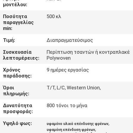
ΈΛΕΓΧΟΣ
μοντέλου:
Ποσότητα
500 κλ
ΜΑΣ
παραγγελίας
min:
ΕΛΆΤΕ
Τιμή:
Διαπραγματεύσιμος
ΣΕ
ΕΠΑΦΉ
Συσκευασία
Περίπτωση τσαντών ή κοντραπλακέ
λεπτομέρειες:
Polywoven
ΜΕ
Χρόνος
9 ημέρες εργασίας
παράδοσης:
ΖΗΤΉΣΤΕ
Όροι
T/T, L/C, Western Union,
ΈΝΑ
πληρωμής:
ΑΠΌΣΠΑΣΜΑ
Δυνατότητα
800 τόνοι το μήνα
προσφοράς:
SITEMAP
Υψηλό φως:
,
υφαμένο υλικό επένδυσης φρένων
,
υφαμένη επένδυση φρένων