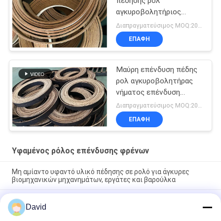
πέδησης ρολ
αγκυροβολητήριος
κουμπί επένδυση
Διαπραγματεύσιμος MOQ:20 ρόλοι
πέδησης τρυπημένο
ΕΠΑΦΉ
υφασμένο επένδυση
πέδησης
Μαύρη επένδυση πέδης
ρολ αγκυροβολητήρας
νήματος επένδυση
πέδης μαύρο χρώμα
Διαπραγματεύσιμος MOQ:20 ρόλοι
υφασμένη επένδυση
ΕΠΑΦΉ
πέδης
Υφαμένος ρόλος επένδυσης φρένων
Μη αμίαντο υφαντό υλικό πέδησης σε ρολό για άγκυρες
βιομηχανικών μηχανημάτων, εργάτες και βαρούλκα
Αμίαντου Ελεύθερο Υφαντό Υλικό Επένδυσης Φρένων σε
David
Ρολό για Τρακτέρ, Γερανούς, Ανυψωτικά Μηχανήματα και
Ανελκυστήρες σε Εργοστάσια Ζάχαρης