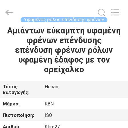
Zhengzhou
Kebona
Industry
Co.,
Ltd.
Υφαμένος ρόλος επένδυσης φρένων
All
Rights
Reserved.
Αμιάντων εύκαμπτη υφαμένη
ΣΠΊΤΙ
φρένων επένδυσης
ΠΡΟΪΌΝΤΑ
επένδυση φρένων ρόλων
υφαμένη έδαφος με τον
ΠΕΡΊΠΟΥ
ορείχαλκο
ΕΜΕΊΣ
Τόπος
Henan
καταγωγής:
ΓΎΡΟΣ
ΕΡΓΟΣΤΑΣΊΩΝ
Μάρκα:
KBN
Πιστοποίηση:
ISO
ΠΟΙΟΤΙΚΌΣ
Αριθμό
Kbn-27