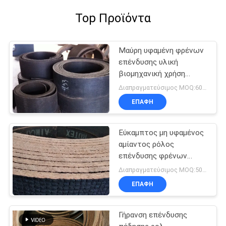
Top Προϊόντα
Μαύρη υφαμένη φρένων
επένδυσης υλική
βιομηχανική χρήση
γερανών ορείχαλκου
Διαπραγματεύσιμος MOQ:600 κλ
ενισχυμένη καλώδιο
ΕΠΑΦΉ
Εύκαμπτος μη υφαμένος
αμίαντος ρόλος
επένδυσης φρένων
τρακτέρ
Διαπραγματεύσιμος MOQ:500 κλ
ΕΠΑΦΉ
Γήρανση επένδυσης