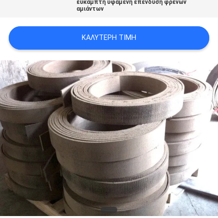
εύκαμπτη υφαμένη επένδυση φρένων
PRIVACY
αμιάντων
POLICY
ΚΑΛΎΤΕΡΗ ΤΙΜΉ