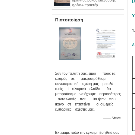
αμίαντος ρόλος επένδυσης
μ
φρένων τρακτέρ
Υ
Πιστοποίηση
Υ
Α
Σαν τον πελάτη σας, είμαι προς τα
εμπρός σε μακροπρόθεσμη
συνεταιριστική σχέση μας μεταξύ
εμείς. Ι ειλικρινά ελπίδα θα
μπορούσαμε να έχουμε περισσότερες
ανταλλαγές που θα ήταν που
ικανό σε επεκτείνει οι διμερείς
εμπορικές σχέσεις μας.
—— Steve
Εκτιμάμε πολύ την έγκαιρη βοήθειά σας