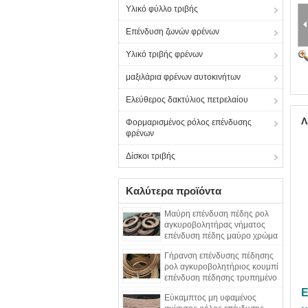
Υλικό φύλλο τριβής
Επένδυση ζωνών φρένων
Υλικό τριβής φρένων
μαξιλάρια φρένων αυτοκινήτων
Ελεύθερος δακτύλιος πετρελαίου
Λ
Φορμαρισμένος ρόλος επένδυσης
φρένων
Δίσκοι τριβής
Καλύτερα προϊόντα
Μαύρη επένδυση πέδης ρολ
αγκυροβολητήρας νήματος
επένδυση πέδης μαύρο χρώμα
υφασμένη επένδυση πέδης
Γήρανση επένδυσης πέδησης
ρολ αγκυροβολητήριος κουμπί
επένδυση πέδησης τρυπημένο
υφασμένο επένδυση πέδησης
Ε
Εύκαμπτος μη υφαμένος