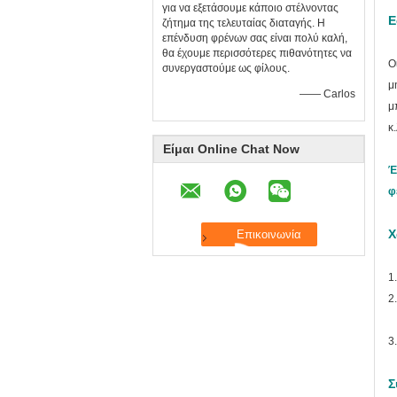
για να εξετάσουμε κάποιο στέλνοντας
Ε
ζήτημα της τελευταίας διαταγής. Η
επένδυση φρένων σας είναι πολύ καλή,
θα έχουμε περισσότερες πιθανότητες να
Ο
συνεργαστούμε ως φίλους.
μ
—— Carlos
μ
κ
Είμαι Online Chat Now
Έ
φ
Χ
1
2
3
Σ