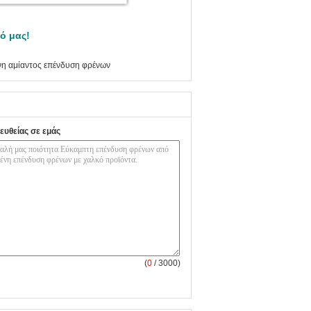
ό μας!
η αμίαντος επένδυση φρένων
ευθείας σε εμάς
(
0
/ 3000)