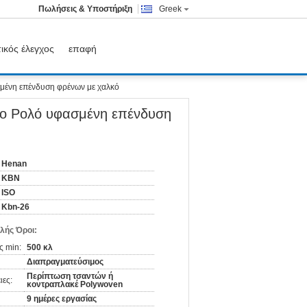
Πωλήσεις & Υποστήριξη
Greek
ικός έλεγχος
επαφή
μένη επένδυση φρένων με χαλκό
ο Ρολό υφασμένη επένδυση
Henan
KBN
ISO
Kbn-26
λής Όροι:
ς min:
500 κλ
Διαπραγματεύσιμος
Περίπτωση τσαντών ή
ιες:
κοντραπλακέ Polywoven
9 ημέρες εργασίας