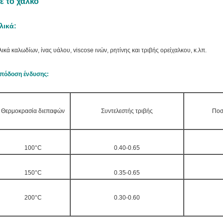
ε το χαλκό
λικά:
λικά
καλωδίων, ίνας υάλου, viscose ινών, ρητίνης και τριβής
ορείχαλκου
, κ.λπ.
πόδοση ένδυσης:
Θερμοκρασία διεπαφών
Συντελεστής τριβής
Ποσ
100°C
0.40-0.65
150°C
0.35-0.65
200°C
0.30-0.60