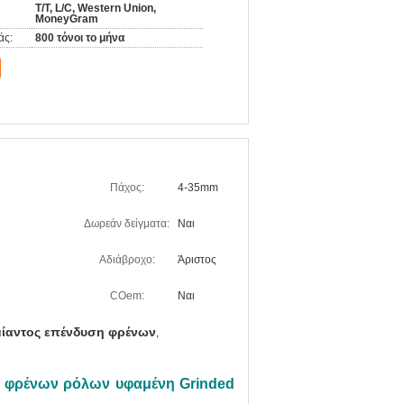
T/T, L/C, Western Union,
MoneyGram
άς:
800 τόνοι το μήνα
Πάχος:
4-35mm
Δωρεάν δείγματα:
Ναι
Αδιάβροχο:
Άριστος
COem:
Ναι
μίαντος επένδυση φρένων
,
 φρένων ρόλων υφαμένη Grinded