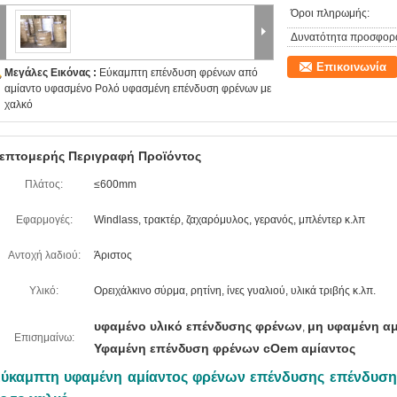
Όροι πληρωμής:
Δυνατότητα προσφορ
Επικοινωνία
Μεγάλες Εικόνας :
Εύκαμπτη επένδυση φρένων από
αμίαντο υφασμένο Ρολό υφασμένη επένδυση φρένων με
χαλκό
επτομερής Περιγραφή Προϊόντος
Πλάτος:
≤600mm
Εφαρμογές:
Windlass, τρακτέρ, ζαχαρόμυλος, γερανός, μπλέντερ κ.λπ
Αντοχή λαδιού:
Άριστος
Υλικό:
Ορειχάλκινο σύρμα, ρητίνη, ίνες γυαλιού, υλικά τριβής κ.λπ.
υφαμένο υλικό επένδυσης φρένων
μη υφαμένη α
,
Επισημαίνω:
Υφαμένη επένδυση φρένων cOem αμίαντος
ύκαμπτη υφαμένη αμίαντος φρένων επένδυσης επένδυση