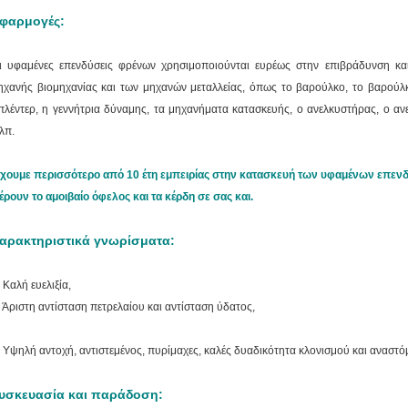
φαρμογές:
ι υφαμένες επενδύσεις φρένων χρησιμοποιούνται ευρέως στην επιβράδυνση κα
ηχανής βιομηχανίας και των μηχανών μεταλλείας, όπως το βαρούλκο, το βαρούλκο
πλέντερ, η γεννήτρια δύναμης, τα μηχανήματα κατασκευής, ο ανελκυστήρας, ο αν
.λπ.
χουμε περισσότερο από 10 έτη εμπειρίας στην κατασκευή των υφαμένων επενδ
έρουν το αμοιβαίο όφελος και τα κέρδη σε σας και.
αρακτηριστικά γνωρίσματα:
.
Καλή ευελιξία,
. Άριστη
αντίσταση πετρελαίου και αντίσταση ύδατος,
. Υψηλή
αντοχή, αντιστεμένος, πυρίμαχες, καλές δυαδικότητα κλονισμού και αναστό
υσκευασία και παράδοση: