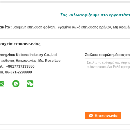
Σας καλωσορίζουμε στο εργοστάσι
,
,
τικέτα:
υφαμένη επένδυση φρένων
Υφαμένο υλικό επένδυσης φρένων
Μη υφαμέν
οιχεία επικοινωνίας
hengzhou Kebona Industry Co., Ltd
Στείλετε το ερώτημά σας απ
πεύθυνος Επικοινωνίας:
Ms. Rose Lee
ηλ.::
+8617737133550
αξ:
86-371-2298999