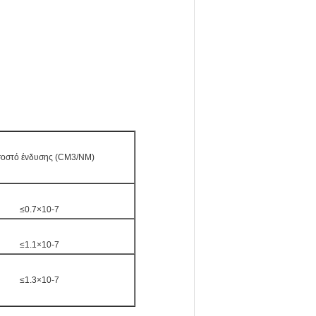
οστό ένδυσης (CM3/NM)
≤0.7×10-7
≤1.1×10-7
≤1.3×10-7