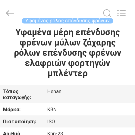
Zhengzhou
Kebona
Industry
Co.,
Ltd.
Υφαμένος ρόλος επένδυσης φρένων
All
Rights
Reserved.
Υφαμένα μέρη επένδυσης
ΣΠΊΤΙ
φρένων μύλων ζάχαρης
ΠΡΟΪΌΝΤΑ
ρόλων επένδυσης φρένων
ελαφριών φορτηγών
ΠΕΡΊΠΟΥ
μπλέντερ
ΕΜΕΊΣ
Τόπος
Henan
καταγωγής:
ΓΎΡΟΣ
ΕΡΓΟΣΤΑΣΊΩΝ
Μάρκα:
KBN
Πιστοποίηση:
ISO
ΠΟΙΟΤΙΚΌΣ
Αριθμό
Kbn-23