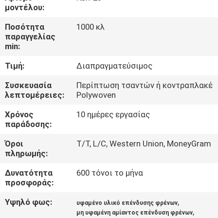
ΈΛΕΓΧΟΣ
μοντέλου:
Ποσότητα
1000 κλ
ΜΑΣ
παραγγελίας
min:
ΕΛΆΤΕ
Τιμή:
Διαπραγματεύσιμος
ΣΕ
ΕΠΑΦΉ
Συσκευασία
Περίπτωση τσαντών ή κοντραπλακέ
λεπτομέρειες:
Polywoven
ΜΕ
Χρόνος
10 ημέρες εργασίας
παράδοσης:
ΖΗΤΉΣΤΕ
Όροι
T/T, L/C, Western Union, MoneyGram
ΈΝΑ
πληρωμής:
ΑΠΌΣΠΑΣΜΑ
Δυνατότητα
600 τόνοι το μήνα
προσφοράς:
SITEMAP
Υψηλό φως:
,
υφαμένο υλικό επένδυσης φρένων
,
μη υφαμένη αμίαντος επένδυση φρένων