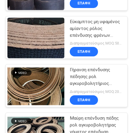
ενισχυμένη καλώδιο
ΕΠΑΦΉ
Εύκαμπτος μη υφαμένος
αμίαντος ρόλος
επένδυσης φρένων
τρακτέρ
Διαπραγματεύσιμος MOQ:500 κλ
ΕΠΑΦΉ
Γήρανση επένδυσης
πέδησης ρολ
αγκυροβολητήριος
κουμπί επένδυση
Διαπραγματεύσιμος MOQ:20 ρόλοι
πέδησης τρυπημένο
ΕΠΑΦΉ
υφασμένο επένδυση
πέδησης
Μαύρη επένδυση πέδης
ρολ αγκυροβολητήρας
νήματος επένδυση