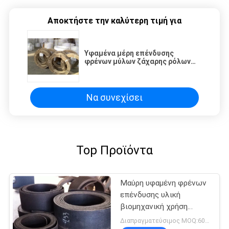
Αποκτήστε την καλύτερη τιμή για
Υφαμένα μέρη επένδυσης
φρένων μύλων ζάχαρης ρόλων
επένδυσης φρένων ελαφριών
φορτηγών μπλέντερ
Να συνεχίσει
Top Προϊόντα
Μαύρη υφαμένη φρένων
επένδυσης υλική
βιομηχανική χρήση
γερανών ορείχαλκου
Διαπραγματεύσιμος MOQ:600 κλ