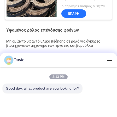
πέδης μαύρο χρώμα
Διαπραγματεύσιμος MOQ:20 ρόλοι
υφασμένη επένδυση
ΕΠΑΦΉ
πέδης
Υφαμένος ρόλος επένδυσης φρένων
Μη αμίαντο υφαντό υλικό πέδησης σε ρολό για άγκυρες
βιομηχανικών μηχανημάτων, εργάτες και βαρούλκα
Αμίαντου Ελεύθερο Υφαντό Υλικό Επένδυσης Φρένων σε
David
Ρολό για Τρακτέρ, Γερανούς, Ανυψωτικά Μηχανήματα και
Ανελκυστήρες σε Εργοστάσια Ζάχαρης
Ελαστικός ανεμοθρεπτήρας ανεμοθρεπτήρα υφασμένο ρολό
2:13 PM
επένδυσης φρένων για μηχανή γεώτρησης πετρελαίου
ανελκυστήρα Capstan
Good day, what product are you looking for?
Λαϊκή κατηγορία
Όλα
Ρόλος Επένδυσης 
Επένδυση Ρόλων 