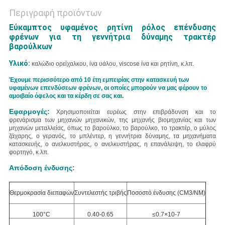
Περιγραφή προϊόντων
Εύκαμπτος υφαμένος ρητίνη ρόλος επένδυσης
φρένων για τη γεννήτρια δύναμης τρακτέρ
βαρούλκων
Υλικό:
καλώδιο ορείχαλκου, ίνα υάλου, viscose ίνα και ρητίνη, κ.λπ.
Έχουμε περισσότερο από 10 έτη εμπειρίας στην κατασκευή των
υφαμένων επενδύσεων φρένων, οι οποίες μπορούν να μας φέρουν το
αμοιβαίο όφελος και τα κέρδη σε σας και.
Εφαρμογές:
Χρησιμοποιείται ευρέως στην επιβράδυνση και το
φρενάρισμα των μηχανών μηχανικών, της μηχανής βιομηχανίας και των
μηχανών μεταλλείας, όπως το βαρούλκο, το βαρούλκο, το τρακτέρ, ο μύλος
ζάχαρης, ο γερανός, το μπλέντερ, η γεννήτρια δύναμης, τα μηχανήματα
κατασκευής, ο ανελκυστήρας, ο ανελκυστήρας, η επανάλειψη, το ελαφρύ
φορτηγό, κ.λπ.
Απόδοση ένδυσης:
Θερμοκρασία διεπαφών
Συντελεστής τριβής
Ποσοστό ένδυσης (CM3/NM)
100°C
0.40-0.65
≤0.7×10-7