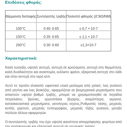
Επιδόσεις φθοράς:
Θέρμανση διεπαφής
Συντελεστής τριβής
Ποσοστό φθοράς ((CM3/NM)
100°C
0.40 ∙0.65
≤ 0,7 × 10-7
150°C
0.35 ∙0.65
≤ 1,1 × 10-7
200°C
0.30 ∙0.60
≤1,3×10-7
Χαρακτηριστικά:
Καλή ευελιξία, υψηλή αντοχή, αντοχή σε κρούσματα, αντοχή στη θερμότητα,
καλή δυαδικότητα και αναστομία, ευέλικτο φρένο, εξαιρετική αντοχή στο λάδι
και στην αντοχή στο νερό κλπ.
Αυτό το προϊόν είναι
από υφαντικό υλικό με
σύρμα από χαλκό, ίνες γυαλιού
από ρητίνη και ίνες βισκόζης
, εφαρμόζεται σε βιομηχανικά μηχανήματα που
απαιτούν υψηλό βαθμό τριβής, μπορεί να χρησιμοποιηθεί σε πηγάδια
πετρελαίου, βρύσες, εργοστάσια ζάχαρης, ανεμόπτερα, γερανοί,
κατασκευαστικά μηχανήματα, γεννήτριες ισχύος,Ρυθμιστές τάσης, μηχανές
κοπής χαρτιού, μηχανές τυπογραφίας, μηχανές τήξης γυαλιού, μεταξύ
πολλών άλλων εφαρμογών.
Ο συντελεστής τριβής του έχει υψηλή ικανότητα απορρόφησης φορτίων από
την πρόσκρουση και εξαιρετική αντοχή σε μηχανικές πιέσεις.