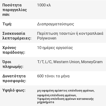
ΈΛΕΓΧΟΣ
Ποσότητα
1000 κλ
παραγγελίας
min:
ΜΑΣ
Τιμή:
Διαπραγματεύσιμος
ΕΛΆΤΕ
ΣΕ
Συσκευασία
Περίπτωση τσαντών ή κοντραπλακέ
λεπτομέρειες:
Polywoven
ΕΠΑΦΉ
Χρόνος
10 ημέρες εργασίας
ΜΕ
παράδοσης:
Όροι
T/T, L/C, Western Union, MoneyGram
ΖΗΤΉΣΤΕ
πληρωμής:
ΈΝΑ
Δυνατότητα
600 τόνοι το μήνα
ΑΠΌΣΠΑΣΜΑ
προσφοράς:
Υψηλό φως:
,
μη υφαμένη αμίαντος επένδυση φρένων
,
SITEMAP
υφαμένη επένδυση φρένων
Υφαμένη επένδυση φρένων κατασκευής
μηχανήματα