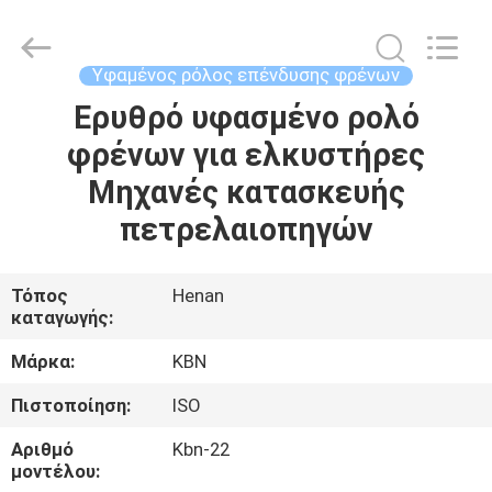
Zhengzhou
Kebona
Industry
Co.,
Ltd.
Υφαμένος ρόλος επένδυσης φρένων
All
Rights
Reserved.
Ερυθρό υφασμένο ρολό
ΣΠΊΤΙ
φρένων για ελκυστήρες
ΠΡΟΪΌΝΤΑ
Μηχανές κατασκευής
πετρελαιοπηγών
ΠΕΡΊΠΟΥ
ΕΜΕΊΣ
Τόπος
Henan
καταγωγής:
ΓΎΡΟΣ
Μάρκα:
KBN
ΕΡΓΟΣΤΑΣΊΩΝ
Πιστοποίηση:
ISO
Αριθμό
Kbn-22
ΠΟΙΟΤΙΚΌΣ
μοντέλου: