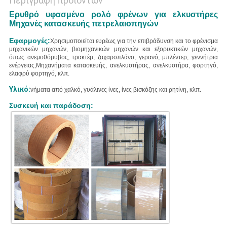
Περιγραφή προϊόντων
Ερυθρό υφασμένο ρολό φρένων για ελκυστήρες
Μηχανές κατασκευής πετρελαιοπηγών
Εφαρμογές:
Χρησιμοποιείται ευρέως για την επιβράδυνση και το φρένισμα
μηχανικών μηχανών, βιομηχανικών μηχανών και εξορυκτικών μηχανών,
όπως ανεμοθόρυβος, τρακτέρ, ζαχαροπλάνο, γερανό, μπλέντερ, γεννήτρια
ενέργειας,Μηχανήματα κατασκευής, ανελκυστήρας, ανελκυστήρα, φορτηγό,
ελαφρύ φορτηγό, κλπ.
Υλικό:
νήματα από χαλκό, γυάλινες ίνες, ίνες βισκόζης και ρητίνη, κλπ.
Συσκευή και παράδοση: