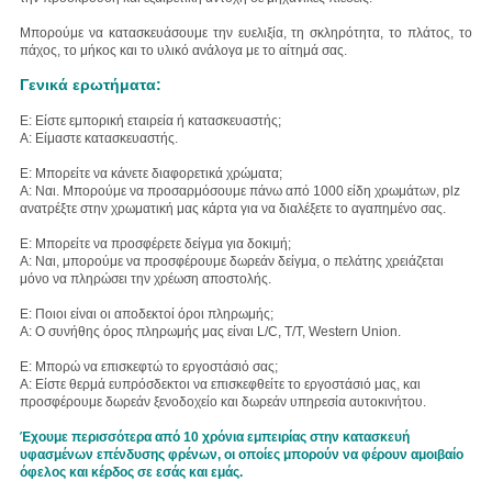
Μπορούμε να κατασκευάσουμε την ευελιξία, τη σκληρότητα, το πλάτος, το
πάχος, το μήκος και το υλικό ανάλογα με το αίτημά σας.
Γενικά ερωτήματα:
Ε: Είστε εμπορική εταιρεία ή κατασκευαστής;
Α: Είμαστε κατασκευαστής.
Ε: Μπορείτε να κάνετε διαφορετικά χρώματα;
Α: Ναι. Μπορούμε να προσαρμόσουμε πάνω από 1000 είδη χρωμάτων, plz
ανατρέξτε στην χρωματική μας κάρτα για να διαλέξετε το αγαπημένο σας.
Ε: Μπορείτε να προσφέρετε δείγμα για δοκιμή;
Α: Ναι, μπορούμε να προσφέρουμε δωρεάν δείγμα, ο πελάτης χρειάζεται
μόνο να πληρώσει την χρέωση αποστολής.
Ε: Ποιοι είναι οι αποδεκτοί όροι πληρωμής;
Α: Ο συνήθης όρος πληρωμής μας είναι L/C, T/T, Western Union.
Ε: Μπορώ να επισκεφτώ το εργοστάσιό σας;
Α: Είστε θερμά ευπρόσδεκτοι να επισκεφθείτε το εργοστάσιό μας, και
προσφέρουμε δωρεάν ξενοδοχείο και δωρεάν υπηρεσία αυτοκινήτου.
Έχουμε περισσότερα από 10 χρόνια εμπειρίας στην κατασκευή
υφασμένων επένδυσης φρένων, οι οποίες μπορούν να φέρουν αμοιβαίο
όφελος και κέρδος σε εσάς και εμάς.