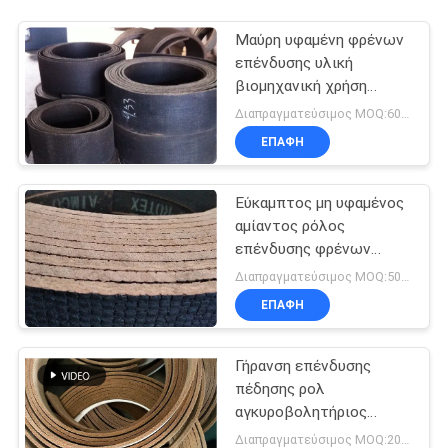
Μαύρη υφαμένη φρένων
επένδυσης υλική
βιομηχανική χρήση
γερανών ορείχαλκου
Διαπραγματεύσιμος MOQ:600 κλ
ενισχυμένη καλώδιο
ΕΠΑΦΉ
Εύκαμπτος μη υφαμένος
αμίαντος ρόλος
επένδυσης φρένων
τρακτέρ
Διαπραγματεύσιμος MOQ:500 κλ
ΕΠΑΦΉ
Γήρανση επένδυσης
πέδησης ρολ
αγκυροβολητήριος
κουμπί επένδυση
Διαπραγματεύσιμος MOQ:20 ρόλοι