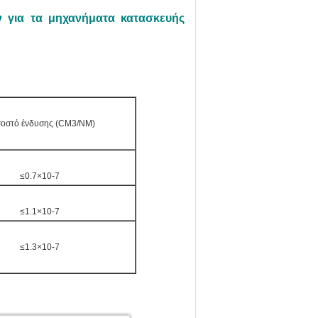
 για τα μηχανήματα κατασκευής
οστό ένδυσης (CM3/NM)
≤0.7×10-7
≤1.1×10-7
≤1.3×10-7