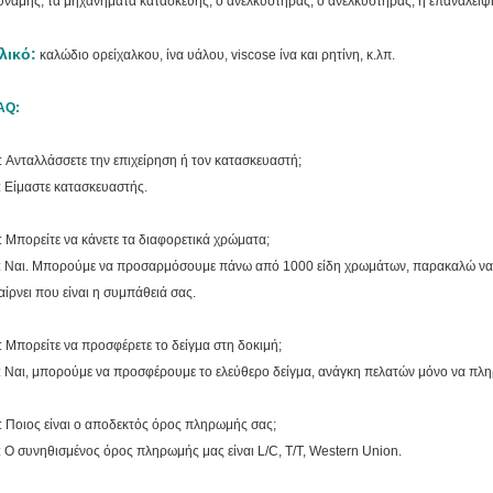
ύναμης, τα μηχανήματα κατασκευής, ο ανελκυστήρας, ο ανελκυστήρας, η επανάλειψη
λικό:
καλώδιο ορείχαλκου, ίνα υάλου, viscose ίνα και ρητίνη, κ.λπ.
AQ:
: Ανταλλάσσετε την επιχείρηση ή τον κατασκευαστή;
: Είμαστε κατασκευαστής.
: Μπορείτε να κάνετε τα διαφορετικά χρώματα;
: Ναι. Μπορούμε να προσαρμόσουμε πάνω από 1000 είδη χρωμάτων, παρακαλώ να
αίρνει που είναι η συμπάθειά σας.
: Μπορείτε να προσφέρετε το δείγμα στη δοκιμή;
: Ναι, μπορούμε να προσφέρουμε το ελεύθερο δείγμα, ανάγκη πελατών μόνο να πλ
: Ποιος είναι ο αποδεκτός όρος πληρωμής σας;
: Ο συνηθισμένος όρος πληρωμής μας είναι L/C, T/T, Western Union.