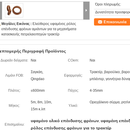
Όροι πληρωμής:
Δυνατότητα προσφορ
Επικοινωνία
Μεγάλες Εικόνας :
Ελεύθερος υφαμένος ρόλος
επένδυσης φρένων αμιάντων για τα μηχανήματα
κατασκευής πετρελαιοπηγών τρακτέρ
επτομερής Περιγραφή Προϊόντος
Δωρεάν δείγματα:
Ναι
COem:
Ναι
Σαγκάη,
Τρακτέρ, βαρούλκο, βαρο
Λιμάνι FOB:
Εφαρμογές:
Qingdao
μπλέντερ, γεννήτρια δύνα
Πλάτος:
≤600mm
Πάχος:
4-35mm
5m, 8m, 10m,
Ορειχάλκινο σύρμα, ρητίνη
Μήκος:
Υλικό:
15m κ.λπ
υφαμένο υλικό επένδυσης φρένων
υφαμένη επέν
,
Επισημαίνω:
ρόλος επένδυσης φρένων για το τρακτέρ