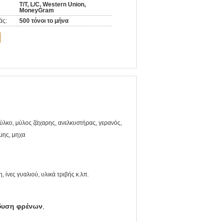
T/T, L/C, Western Union,
MoneyGram
άς:
500 τόνοι το μήνα
ύλκο, μύλος ζάχαρης, ανελκυστήρας, γερανός,
μης, μηχα
, ίνες γυαλιού, υλικά τριβής κ.λπ.
δυση φρένων
,