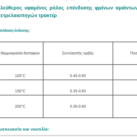
λεύθερος υφαμένος ρόλος επένδυσης φρένων αμιάντων
ετρελαιοπηγών τρακτέρ
πόδοση ένδυσης:
Θερμοκρασία διεπαφών
Συντελεστής τριβής
Ποσ
100°C
0.40-0.65
150°C
0.35-0.65
200°C
0.30-0.60
υσκευασία και ναυτιλία: