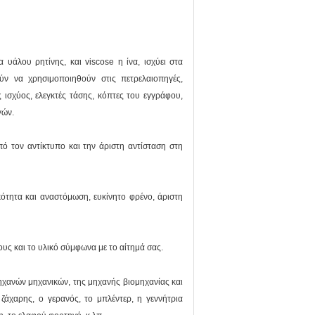
α υάλου ρητίνης, και viscose η ίνα
, ισχύει στα
ν να χρησιμοποιηθούν στις πετρελαιοπηγές,
 ισχύος, ελεγκτές τάσης, κόπτες του εγγράφου,
γών.
ό τον αντίκτυπο και την άριστη αντίσταση στη
κότητα και αναστόμωση, ευκίνητο φρένο, άριστη
υς και το υλικό σύμφωνα με το αίτημά σας.
ηχανών μηχανικών, της μηχανής βιομηχανίας και
ζάχαρης, ο γερανός, το μπλέντερ, η γεννήτρια