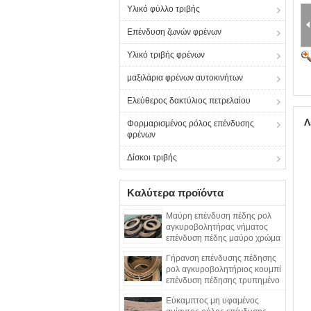
Υλικό φύλλο τριβής
Επένδυση ζωνών φρένων
Υλικό τριβής φρένων
μαξιλάρια φρένων αυτοκινήτων
Ελεύθερος δακτύλιος πετρελαίου
Λ
Φορμαρισμένος ρόλος επένδυσης
φρένων
Δίσκοι τριβής
Καλύτερα προϊόντα
Μαύρη επένδυση πέδης ρολ
αγκυροβολητήρας νήματος
επένδυση πέδης μαύρο χρώμα
υφασμένη επένδυση πέδης
Γήρανση επένδυσης πέδησης
ρολ αγκυροβολητήριος κουμπί
επένδυση πέδησης τρυπημένο
υφασμένο επένδυση πέδησης
Εύκαμπτος μη υφαμένος