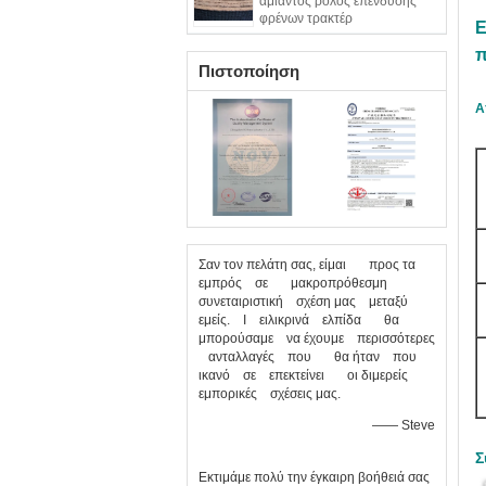
αμίαντος ρόλος επένδυσης
φρένων τρακτέρ
Ε
π
Πιστοποίηση
Α
Σαν τον πελάτη σας, είμαι προς τα
εμπρός σε μακροπρόθεσμη
συνεταιριστική σχέση μας μεταξύ
εμείς. Ι ειλικρινά ελπίδα θα
μπορούσαμε να έχουμε περισσότερες
ανταλλαγές που θα ήταν που
ικανό σε επεκτείνει οι διμερείς
εμπορικές σχέσεις μας.
—— Steve
Σ
Εκτιμάμε πολύ την έγκαιρη βοήθειά σας