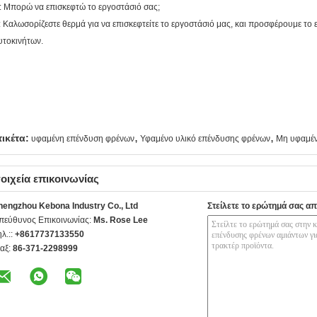
: Μπορώ να επισκεφτώ το εργοστάσιό σας;
: Καλωσορίζεστε θερμά για να επισκεφτείτε το εργοστάσιό μας, και προσφέρουμε το 
υτοκινήτων.
,
,
τικέτα:
υφαμένη επένδυση φρένων
Υφαμένο υλικό επένδυσης φρένων
Μη υφαμέν
οιχεία επικοινωνίας
hengzhou Kebona Industry Co., Ltd
Στείλετε το ερώτημά σας απ
πεύθυνος Επικοινωνίας:
Ms. Rose Lee
ηλ.::
+8617737133550
αξ:
86-371-2298999