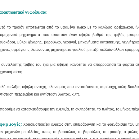
αρακτηριστικά γνωρίσματα:
υτό το προϊόν αποτελείται από το υφαμένο υλικό με
το καλώδιο ορείχαλκου, ίν
ιομηχανικά μηχανήματα που απαιτούν έναν υψηλό βαθμό της τριβής, μπορού
υθοκόροι, μύλοι ζάχαρης, βαρούλκο, γερανοί, μηχανήματα κατασκευής, γεννήτριες
ηχανές σφράγισης, λειώνοντας μηχανήματα γυαλιού, μεταξύ πολλών άλλων εφαρμο
 συντελεστής τριβής του έχει μια υψηλή ικανότητα να απορροφήσει τα φορτία απ
ηχανική πίεση.
αλή ευελιξία, υψηλή αντοχή, κλονισμός που αντιστέκονται, πυρίμαχη, καλή δυαδι
ντίσταση πετρελαίου και αντίσταση ύδατος, κ.λπ.
πορούμε να κατασκευάσουμε την ευελιξία, τη σκληρότητα, το πλάτος, το μήκος πάχο
φαρμογές:
Χρησιμοποιείται ευρέως στην επιβράδυνση και το φρενάρισμα των μ
ων μηχανών μεταλλείας, όπως το βαρούλκο, το βαρούλκο, το τρακτέρ, ο μύλος 