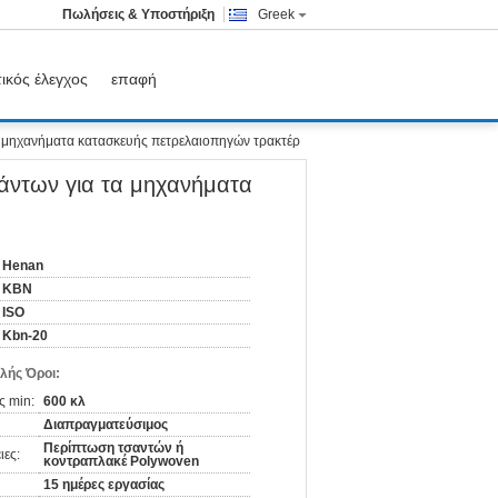
Πωλήσεις & Υποστήριξη
Greek
ικός έλεγχος
επαφή
 μηχανήματα κατασκευής πετρελαιοπηγών τρακτέρ
άντων για τα μηχανήματα
Henan
KBN
ISO
Kbn-20
λής Όροι:
ς min:
600 κλ
Διαπραγματεύσιμος
Περίπτωση τσαντών ή
ιες:
κοντραπλακέ Polywoven
15 ημέρες εργασίας