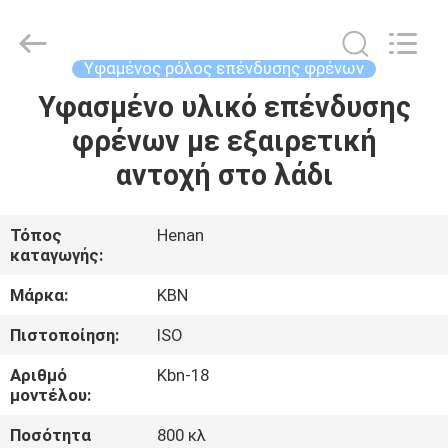
Zhengzhou
Kebona
Industry
Co.,
Ltd.
Υφαμένος ρόλος επένδυσης φρένων
All
Rights
Reserved.
Υφασμένο υλικό επένδυσης
ΣΠΊΤΙ
φρένων με εξαιρετική
ΠΡΟΪΌΝΤΑ
αντοχή στο λάδι
ΠΕΡΊΠΟΥ
Τόπος
Henan
καταγωγής:
ΕΜΕΊΣ
Μάρκα:
KBN
ΓΎΡΟΣ
Πιστοποίηση:
ISO
ΕΡΓΟΣΤΑΣΊΩΝ
Αριθμό
Kbn-18
μοντέλου:
ΠΟΙΟΤΙΚΌΣ
Ποσότητα
800 κλ