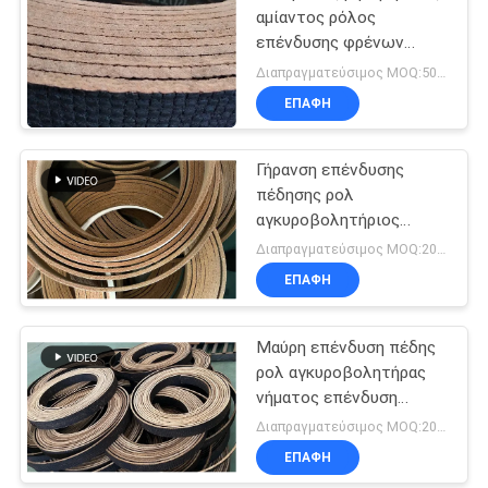
αμίαντος ρόλος
επένδυσης φρένων
τρακτέρ
Διαπραγματεύσιμος MOQ:500 κλ
ΕΠΑΦΉ
Γήρανση επένδυσης
πέδησης ρολ
αγκυροβολητήριος
κουμπί επένδυση
Διαπραγματεύσιμος MOQ:20 ρόλοι
πέδησης τρυπημένο
ΕΠΑΦΉ
υφασμένο επένδυση
πέδησης
Μαύρη επένδυση πέδης
ρολ αγκυροβολητήρας
νήματος επένδυση
πέδης μαύρο χρώμα
Διαπραγματεύσιμος MOQ:20 ρόλοι
υφασμένη επένδυση
ΕΠΑΦΉ
πέδης