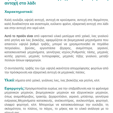
αντοχή στο λάδι
Χαρακτηριστικά:
Καλή ευελιξία, υψηλή αντοχή, αντοχή σε κρούσματα, αντοχή στη θερμότητα,
καλή δυαδικότητα και αναστομία, ευέλικτο φρένο, εξαιρετική αντοχή στο λάδι
και στην αντοχή στο νερό κλπ.
Αυτό το προϊόν είναι
από υφαντικό υλικό με
σύρμα από χαλκό, ίνες γυαλιού
από ρητίνη και ίνες βισκόζης
, εφαρμόζεται σε βιομηχανικά μηχανήματα που
απαιτούν υψηλό βαθμό τριβής, μπορεί να χρησιμοποιηθεί σε πηγάδια
πετρελαίου, βρύσες, εργοστάσια ζάχαρης, ανεμόπτερα, γερανοί,
κατασκευαστικά μηχανήματα, γεννήτριες ισχύος,Ρυθμιστές τάσης, μηχανές
κοπής χαρτιού, μηχανές τυπογραφίας, μηχανές τήξης γυαλιού, μεταξύ
πολλών άλλων εφαρμογών.
Ο συντελεστής τριβής του έχει υψηλή ικανότητα απορρόφησης φορτίων από
την πρόσκρουση και εξαιρετική αντοχή σε μηχανικές πιέσεις.
Υλικό:
νήματα από χαλκό, γυάλινες ίνες, ίνες βισκόζης και ρητίνη, κλπ.
Εφαρμογές:
Χρησιμοποιείται ευρέως για την επιβράδυνση και το φρένισμα
μηχανικών μηχανών, βιομηχανικών μηχανών και εξορυκτικών μηχανών,
όπως ανεμοθόρυβος, τρακτέρ, ζαχαροπλάνο, γερανό, μπλέντερ, γεννήτρια
ενέργειας,Μηχανήματα κατασκευής, ανελκυστήρας, ανελκυστήρα, φορτηγό,
ελαφρύ φορτηγό, κλπ.
Μπορούμε να κατασκευάσουμε την ευελιξία, τη
σκληρότητα, το πλάτος, το πάχος, το μήκος και το υλικό ανάλογα με το
αίτημά σας.