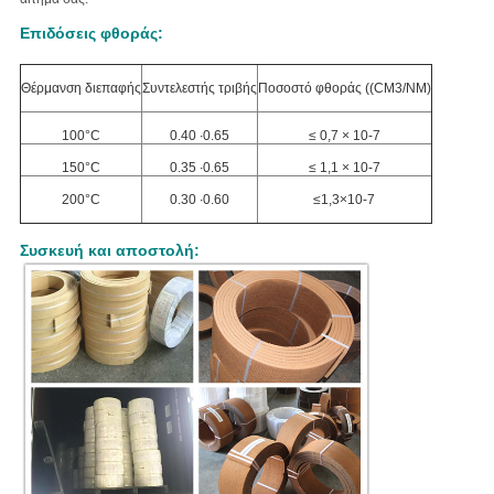
Επιδόσεις φθοράς:
Θέρμανση διεπαφής
Συντελεστής τριβής
Ποσοστό φθοράς ((CM3/NM)
100°C
0.40 ∙0.65
≤ 0,7 × 10-7
150°C
0.35 ∙0.65
≤ 1,1 × 10-7
200°C
0.30 ∙0.60
≤1,3×10-7
Συσκευή και αποστολή: