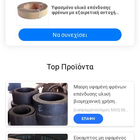
Υφασμένο υλικό επένδυσης
φρένων με εξαιρετική αντοχή
στο λάδι
Να συνεχίσει
Top Προϊόντα
Μαύρη υφαμένη φρένων
επένδυσης υλική
βιομηχανική χρήση
γερανών ορείχαλκου
Διαπραγματεύσιμος MOQ:600 κλ
ενισχυμένη καλώδιο
ΕΠΑΦΉ
Εύκαμπτος μη υφαμένος