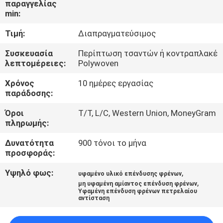
παραγγελίας
ΈΛΕΓΧΟΣ
min:
Τιμή:
Διαπραγματεύσιμος
ΜΑΣ
ΕΛΆΤΕ
Συσκευασία
Περίπτωση τσαντών ή κοντραπλακέ
λεπτομέρειες:
Polywoven
ΣΕ
Χρόνος
10 ημέρες εργασίας
ΕΠΑΦΉ
παράδοσης:
ΜΕ
Όροι
T/T, L/C, Western Union, MoneyGram
πληρωμής:
ΖΗΤΉΣΤΕ
Δυνατότητα
900 τόνοι το μήνα
ΈΝΑ
προσφοράς:
ΑΠΌΣΠΑΣΜΑ
Υψηλό φως:
,
υφαμένο υλικό επένδυσης φρένων
,
μη υφαμένη αμίαντος επένδυση φρένων
Υφαμένη επένδυση φρένων πετρελαίου
αντίσταση
SITEMAP