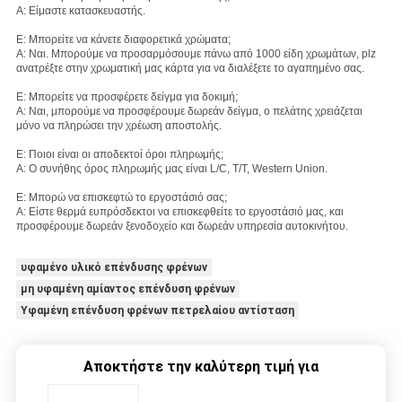
Α: Είμαστε κατασκευαστής.
Ε: Μπορείτε να κάνετε διαφορετικά χρώματα;
Α: Ναι. Μπορούμε να προσαρμόσουμε πάνω από 1000 είδη χρωμάτων, plz
ανατρέξτε στην χρωματική μας κάρτα για να διαλέξετε το αγαπημένο σας.
Ε: Μπορείτε να προσφέρετε δείγμα για δοκιμή;
Α: Ναι, μπορούμε να προσφέρουμε δωρεάν δείγμα, ο πελάτης χρειάζεται
μόνο να πληρώσει την χρέωση αποστολής.
Ε: Ποιοι είναι οι αποδεκτοί όροι πληρωμής;
Α: Ο συνήθης όρος πληρωμής μας είναι L/C, T/T, Western Union.
Ε: Μπορώ να επισκεφτώ το εργοστάσιό σας;
Α: Είστε θερμά ευπρόσδεκτοι να επισκεφθείτε το εργοστάσιό μας, και
προσφέρουμε δωρεάν ξενοδοχείο και δωρεάν υπηρεσία αυτοκινήτου.
υφαμένο υλικό επένδυσης φρένων
μη υφαμένη αμίαντος επένδυση φρένων
Υφαμένη επένδυση φρένων πετρελαίου αντίσταση
Αποκτήστε την καλύτερη τιμή για