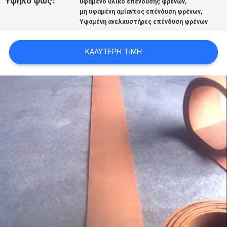
Υψηλό φως:
,
υφαμένο υλικό επένδυσης φρένων
PRIVACY
,
μη υφαμένη αμίαντος επένδυση φρένων
Υφαμένη ανελκυστήρες επένδυση φρένων
POLICY
ΚΑΛΎΤΕΡΗ ΤΙΜΉ