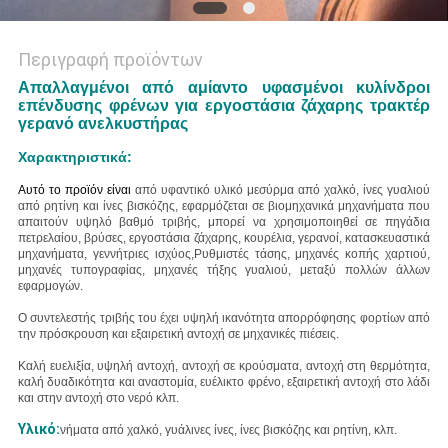
Περιγραφή προϊόντων
Απαλλαγμένοι από αμίαντο υφασμένοι κυλίνδροι
επένδυσης φρένων για εργοστάσια ζάχαρης τρακτέρ
γερανό ανελκυστήρας
Χαρακτηριστικά:
Αυτό το προϊόν είναι
από υφαντικό υλικό με
σύρμα από χαλκό, ίνες γυαλιού
από ρητίνη και ίνες βισκόζης
, εφαρμόζεται σε βιομηχανικά μηχανήματα που
απαιτούν υψηλό βαθμό τριβής, μπορεί να χρησιμοποιηθεί σε πηγάδια
πετρελαίου, βρύσες, εργοστάσια ζάχαρης, κουρέλια, γερανοί, κατασκευαστικά
μηχανήματα, γεννήτριες ισχύος,Ρυθμιστές τάσης, μηχανές κοπής χαρτιού,
μηχανές τυπογραφίας, μηχανές τήξης γυαλιού, μεταξύ πολλών άλλων
εφαρμογών.
Ο συντελεστής τριβής του έχει υψηλή ικανότητα απορρόφησης φορτίων από
την πρόσκρουση και εξαιρετική αντοχή σε μηχανικές πιέσεις.
Καλή ευελιξία, υψηλή αντοχή, αντοχή σε κρούσματα, αντοχή στη θερμότητα,
καλή δυαδικότητα και αναστομία, ευέλικτο φρένο, εξαιρετική αντοχή στο λάδι
και στην αντοχή στο νερό κλπ.
Υλικό:
νήματα από χαλκό, γυάλινες ίνες, ίνες βισκόζης και ρητίνη, κλπ.