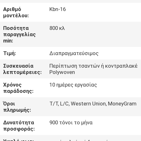
ΈΛΕΓΧΟΣ
Αριθμό
Kbn-16
μοντέλου:
ΜΑΣ
Ποσότητα
800 κλ
ΕΛΆΤΕ
παραγγελίας
min:
ΣΕ
Τιμή:
Διαπραγματεύσιμος
ΕΠΑΦΉ
ΜΕ
Συσκευασία
Περίπτωση τσαντών ή κοντραπλακέ
λεπτομέρειες:
Polywoven
Χρόνος
10 ημέρες εργασίας
ΖΗΤΉΣΤΕ
παράδοσης:
ΈΝΑ
Όροι
T/T, L/C, Western Union, MoneyGram
ΑΠΌΣΠΑΣΜΑ
πληρωμής:
Δυνατότητα
900 τόνοι το μήνα
SITEMAP
προσφοράς: