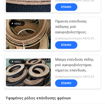
Διαπραγματεύσιμος MOQ:500 κλ
ΕΠΑΦΉ
Γήρανση επένδυσης
πέδησης ρολ
αγκυροβολητήριος
κουμπί επένδυση
Διαπραγματεύσιμος MOQ:20 ρόλοι
πέδησης τρυπημένο
ΕΠΑΦΉ
υφασμένο επένδυση
πέδησης
Μαύρη επένδυση πέδης
ρολ αγκυροβολητήρας
νήματος επένδυση
πέδης μαύρο χρώμα
Διαπραγματεύσιμος MOQ:20 ρόλοι
υφασμένη επένδυση
ΕΠΑΦΉ
πέδης
Υφαμένος ρόλος επένδυσης φρένων