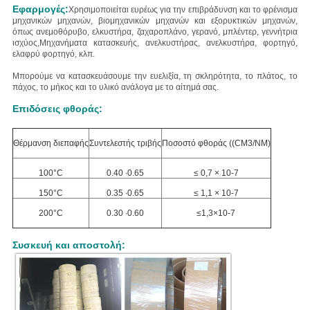
Εφαρμογές:
Χρησιμοποιείται ευρέως για την επιβράδυνση και το φρένισμα
μηχανικών μηχανών, βιομηχανικών μηχανών και εξορυκτικών μηχανών,
όπως ανεμοθόρυβο, ελκυστήρα, ζαχαροπλάνο, γερανό, μπλέντερ, γεννήτρια
ισχύος,Μηχανήματα κατασκευής, ανελκυστήρας, ανελκυστήρα, φορτηγό,
ελαφρύ φορτηγό, κλπ.
Μπορούμε να κατασκευάσουμε την ευελιξία, τη σκληρότητα, το πλάτος, το
πάχος, το μήκος και το υλικό ανάλογα με το αίτημά σας.
Επιδόσεις φθοράς:
Θέρμανση διεπαφής
Συντελεστής τριβής
Ποσοστό φθοράς ((CM3/NM)
100°C
0.40 ∙0.65
≤ 0,7 × 10-7
150°C
0.35 ∙0.65
≤ 1,1 × 10-7
200°C
0.30 ∙0.60
≤1,3×10-7
Συσκευή και αποστολή: