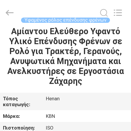
Zhengzhou
Kebona
Industry
Co.,
Ltd.
Υφαμένος ρόλος επένδυσης φρένων
All
Rights
Reserved.
Αμίαντου Ελεύθερο Υφαντό
ΣΠΊΤΙ
Υλικό Επένδυσης Φρένων σε
ΠΡΟΪΌΝΤΑ
Ρολό για Τρακτέρ, Γερανούς,
Ανυψωτικά Μηχανήματα και
ΠΕΡΊΠΟΥ
Ανελκυστήρες σε Εργοστάσια
ΕΜΕΊΣ
Ζάχαρης
ΓΎΡΟΣ
Τόπος
Henan
καταγωγής:
ΕΡΓΟΣΤΑΣΊΩΝ
Μάρκα:
KBN
ΠΟΙΟΤΙΚΌΣ
Πιστοποίηση:
ISO