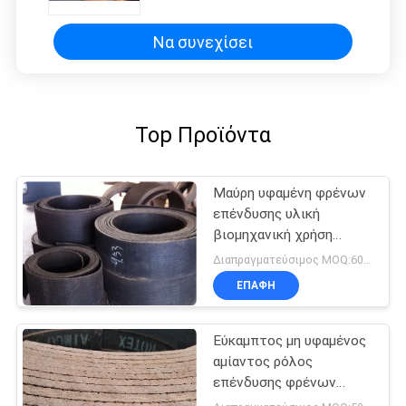
Ανυψωτικά Μηχανήματα και
Ανελκυστήρες σε Εργοστάσια
Ζάχαρης
Να συνεχίσει
Top Προϊόντα
Μαύρη υφαμένη φρένων
επένδυσης υλική
βιομηχανική χρήση
γερανών ορείχαλκου
Διαπραγματεύσιμος MOQ:600 κλ
ενισχυμένη καλώδιο
ΕΠΑΦΉ
Εύκαμπτος μη υφαμένος
αμίαντος ρόλος
επένδυσης φρένων
τρακτέρ