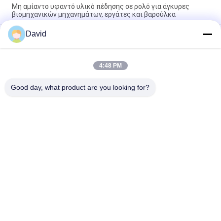
Μη αμίαντο υφαντό υλικό πέδησης σε ρολό για άγκυρες
βιομηχανικών μηχανημάτων, εργάτες και βαρούλκα
David
Ελαστικός ανεμοθρεπτήρας ανεμοθρεπτήρα υφασμένο ρολό
επένδυσης φρένων για μηχανή γεώτρησης πετρελαίου
ανελκυστήρα Capstan
4:48 PM
Επαγγελματική μη αμίαντος υφαντική επένδυση φρένων ρολ
Ασβέστου ελεύθερη ρητίνη επένδυση φρένων
Good day, what product are you looking for?
Λαϊκή κατηγορία
Όλα
Ρόλος Επένδυσης 
Επένδυση Ρόλων 
Φρένων
Φρένων
Υφαμένος Ρόλος 
Υλικό Φραγμών 
Επένδυσης Φρένων
Φρένων
Υφαμένο Υλικό 
Βιομηχανική 
Επένδυσης Φρένων
Επένδυση Φρένων