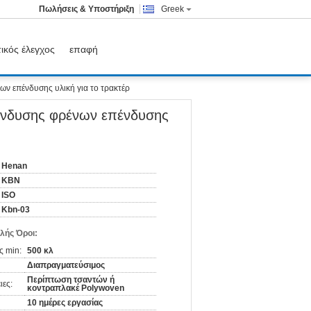
Πωλήσεις & Υποστήριξη
Greek
ικός έλεγχος
επαφή
ων επένδυσης υλική για το τρακτέρ
πένδυσης φρένων επένδυσης
Henan
KBN
ISO
Kbn-03
λής Όροι:
ς min:
500 κλ
Διαπραγματεύσιμος
Περίπτωση τσαντών ή
ιες:
κοντραπλακέ Polywoven
10 ημέρες εργασίας