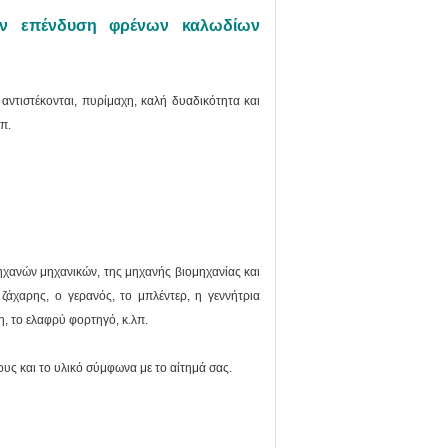
ην επένδυση φρένων καλωδίων
αντιστέκονται, πυρίμαχη, καλή δυαδικότητα και
π.
ηχανών μηχανικών, της μηχανής βιομηχανίας και
ζάχαρης, ο γερανός, το μπλέντερ, η γεννήτρια
, το ελαφρύ φορτηγό, κ.λπ.
υς και το υλικό σύμφωνα με το αίτημά σας.