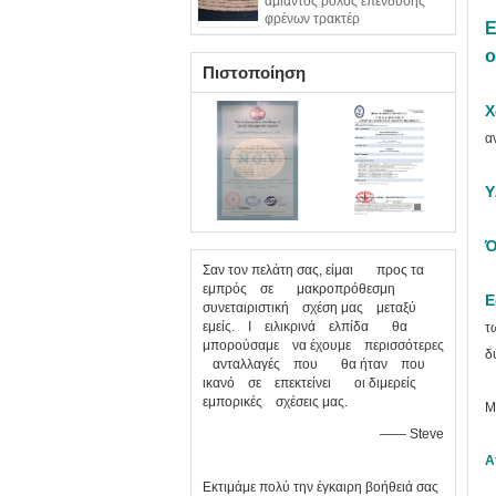
αμίαντος ρόλος επένδυσης
φρένων τρακτέρ
Ε
ο
Πιστοποίηση
Χ
α
Υ
Ό
Σαν τον πελάτη σας, είμαι προς τα
εμπρός σε μακροπρόθεσμη
Ε
συνεταιριστική σχέση μας μεταξύ
εμείς. Ι ειλικρινά ελπίδα θα
τ
μπορούσαμε να έχουμε περισσότερες
δ
ανταλλαγές που θα ήταν που
ικανό σε επεκτείνει οι διμερείς
εμπορικές σχέσεις μας.
Μ
—— Steve
Α
Εκτιμάμε πολύ την έγκαιρη βοήθειά σας