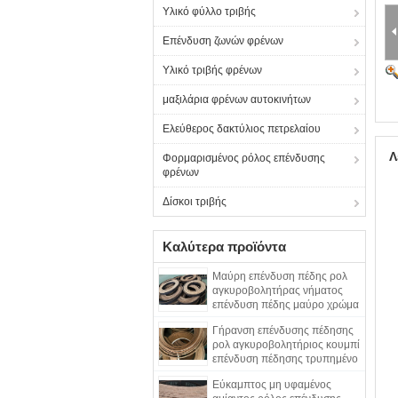
Υλικό φύλλο τριβής
Επένδυση ζωνών φρένων
Υλικό τριβής φρένων
μαξιλάρια φρένων αυτοκινήτων
Ελεύθερος δακτύλιος πετρελαίου
Λ
Φορμαρισμένος ρόλος επένδυσης
φρένων
Δίσκοι τριβής
Καλύτερα προϊόντα
Μαύρη επένδυση πέδης ρολ
αγκυροβολητήρας νήματος
επένδυση πέδης μαύρο χρώμα
υφασμένη επένδυση πέδης
Γήρανση επένδυσης πέδησης
ρολ αγκυροβολητήριος κουμπί
επένδυση πέδησης τρυπημένο
υφασμένο επένδυση πέδησης
Εύκαμπτος μη υφαμένος