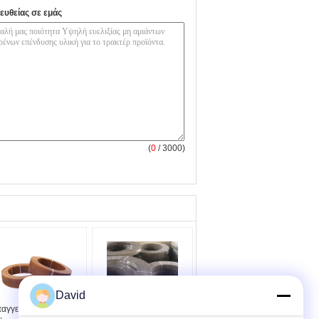
ευθείας σε εμάς
(
0
/ 3000)
David
αγγελματική μη
Ελεύθερη από αμίαντο