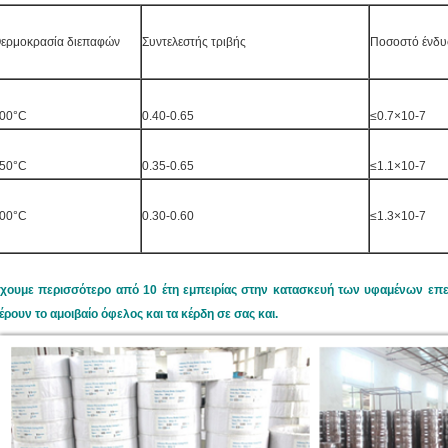
ερμοκρασία διεπαφών
Συντελεστής τριβής
Ποσοστό ένδυ
00°C
0.40-0.65
≤0.7×10-7
50°C
0.35-0.65
≤1.1×10-7
00°C
0.30-0.60
≤1.3×10-7
χουμε περισσότερο από 10 έτη εμπειρίας στην κατασκευή των υφαμένων επ
έρουν το αμοιβαίο όφελος και τα κέρδη σε σας και.