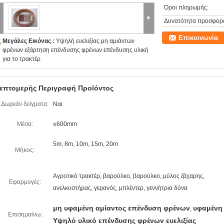
Όροι πληρωμής:
Δυνατότητα προσφορ
Επικοινωνία
Μεγάλες Εικόνας :
Υψηλή ευελιξίας μη αμιάντων
φρένων εξάρτηση επένδυσης φρένων επένδυσης υλική
για το τρακτέρ
επτομερής Περιγραφή Προϊόντος
Δωρεάν δείγματα:
Ναι
Μέσα:
≤600mm
5m, 8m, 10m, 15m, 20m
Μήκος:
Αγροτικό τρακτέρ, βαρούλκο, βαρούλκο, μύλος ζάχαρης,
Εφαρμογές:
ανελκυστήρας, γερανός, μπλέντερ, γεννήτρια δύνα
μη υφαμένη αμίαντος επένδυση φρένων
υφαμένη
,
Επισημαίνω:
Υψηλό υλικό επένδυσης φρένων ευελιξίας