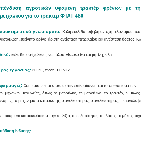
πένδυση αγροτικών υφαμένη τρακτέρ φρένων με τ
ρείχαλκου για το τρακτέρ ΦΊΑΤ 480
αρακτηριστικά γνωρίσματα:
Καλή ευελιξία, υψηλή αντοχή, κλονισμός που 
ναστόμωση, ευκίνητο φρένο, άριστη αντίσταση πετρελαίου και αντίσταση ύδατος, κ.λ
λικό:
καλώδιο ορείχαλκου, ίνα υάλου, viscose ίνα και ρητίνη, κ.λπ.
ρος εργασίας:
200°C, πίεση: 1.0 MPA
φαρμογές:
Χρησιμοποιείται ευρέως στην επιβράδυνση και το φρενάρισμα των μ
ων μηχανών μεταλλείας, όπως το βαρούλκο, το βαρούλκο, το τρακτέρ, ο μύλος 
ύναμης, τα μηχανήματα κατασκευής, ο ανελκυστήρας, ο ανελκυστήρας, η επανάλειψη
πορούμε να κατασκευάσουμε την ευελιξία, τη σκληρότητα, το πλάτος, το μήκος πάχο
πόδοση ένδυσης: