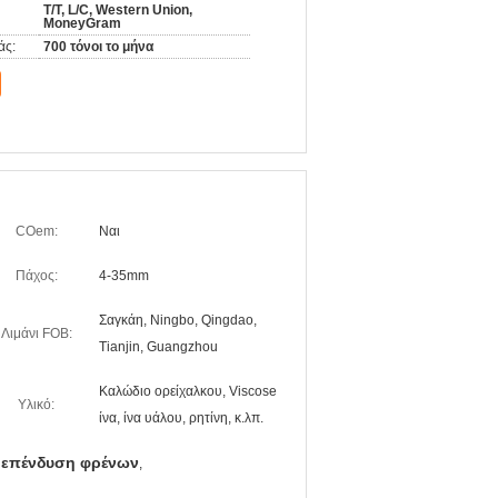
T/T, L/C, Western Union,
MoneyGram
άς:
700 τόνοι το μήνα
COem:
Ναι
Πάχος:
4-35mm
Σαγκάη, Ningbo, Qingdao,
Λιμάνι FOB:
Tianjin, Guangzhou
Καλώδιο ορείχαλκου, Viscose
Υλικό:
ίνα, ίνα υάλου, ρητίνη, κ.λπ.
 επένδυση φρένων
,