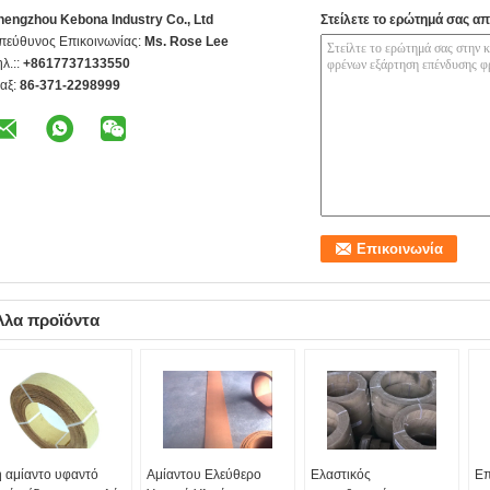
hengzhou Kebona Industry Co., Ltd
Στείλετε το ερώτημά σας απ
πεύθυνος Επικοινωνίας:
Ms. Rose Lee
ηλ.::
+8617737133550
αξ:
86-371-2298999
λλα προϊόντα
 αμίαντο υφαντό
Αμίαντου Ελεύθερο
Ελαστικός
Επ