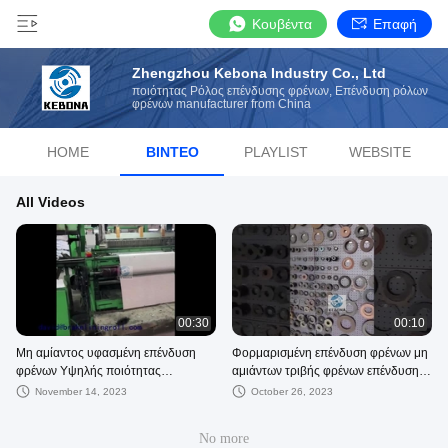
Κουβέντα
Επαφή
Zhengzhou Kebona Industry Co., Ltd
ποιότητας Ρόλος επένδυσης φρένων, Επένδυση ρόλων
φρένων manufacturer from China
HOME
ΒΊΝΤΕΟ
PLAYLIST
WEBSITE
All Videos
00:30
00:10
Μη αμίαντος υφασμένη επένδυση
Φορμαρισμένη επένδυση φρένων μη
φρένων Υψηλής ποιότητας
αμιάντων τριβής φρένων επένδυσης
επένδυση ρολ φρένων στην
τριβής φύλλων τριβής σκάφη της
November 14, 2023
October 26, 2023
καλύτερη τιμή
γραμμής
No more